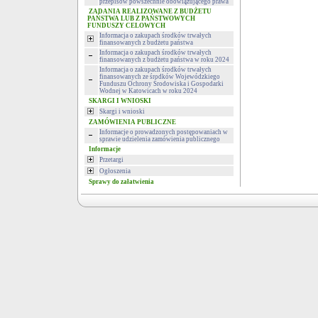
przepisów powszechnie obowiązującego prawa
ZADANIA REALIZOWANE Z BUDŻETU
PAŃSTWA LUB Z PAŃSTWOWYCH
FUNDUSZY CELOWYCH
Informacja o zakupach środków trwałych
finansowanych z budżetu państwa
Informacja o zakupach środków trwałych
finansowanych z budżetu państwa w roku 2024
Informacja o zakupach środków trwałych
finansowanych ze środków Wojewódzkiego
Funduszu Ochrony Środowiska i Gospodarki
Wodnej w Katowicach w roku 2024
SKARGI I WNIOSKI
Skargi i wnioski
ZAMÓWIENIA PUBLICZNE
Informacje o prowadzonych postępowaniach w
sprawie udzielenia zamówienia publicznego
Informacje
Przetargi
Ogłoszenia
Sprawy do załatwienia