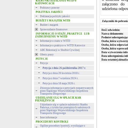
KIERUNKI DZIAŁANIA WITD w
KATOWICACH
załączono do 
Podstawy prawne
udzielona odpow
POLITYKA JAKOŚCI
Deklaracja polityki jakości
BUDŻET I MAJĄTEK WITD
Załączniki do pobrani
Budżet i majątek
Sprawozdanie finansowe
Ilość odwiedzin:
Nazwa dokumentu:
INFORMACJE O STAŻU, PRAKTYCE LUB
ZATRUDNIENIU W WITD
Podmiot udostępniając
Informacje o stażu w WITD
Osoba, która wytworzy
Osoba, która odpowiada
Informacje o praktyce w WITD Katowice
Osoba, która wprowad
ABC Rekrutacji w Służbie Cywilnej
Data wytworzenia info
Oferty pracy
Data udostępnienia inf
PETYCJE
Data ostatniej aktualiz
Petycje
Petycja z dnia 26 października 2017 r.
Petycja z dnia 20 kwietnia 2018 r.
Petycja z dnia 7 września 2024 r.
Petycja z dnia 18 maja 2026 r.
Zbiorcza informacja o petycjach rozpatrywanych
przez Śląskiego Wojewódzkiego Inspektora
Transportu Drogowego
UDZIELANIE ULG W SPŁACIE KAR
PIENIĘŻNYCH
Udzielanie ulg w spłacie należności Skarbu
Państwa, z tytułu kar pieniężnych nałożonych
przez Śląskiego Wojewódzkiego Inspektora
Transportu Drogowego
Inne informacje
PROCEDURY KONTROLI
Ogólne procedury kontroli, wynikające z