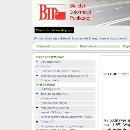
Wersja dla niedowidzących
Wojewódzki Inspektorat Transportu Drogowego w Katowicach
Statystyki
Rejestr zmian
Mapa 
DANE PODSTAWOWE
Dane teleadresowe
Kontakt
Elektroniczna skrzynka e-Doręczeń
PETYCJE
>
Petycje
Elektroniczna skrzynka podawcza e-PUAP
Polityka cookies
INSPEKTORAT
Podstawy prawne
Struktura organizacyjna
Kierownictwo
Komórki organizacyjne
Regulamin organizacyjny
Inspektor Ochrony Danych
Polityka ochrony danych osobowych - RODO
Na podstawie ar
Dostępność
poz. 1195) Woj
Zarządzanie inwestycjami publicznymi
o złożeniu drog