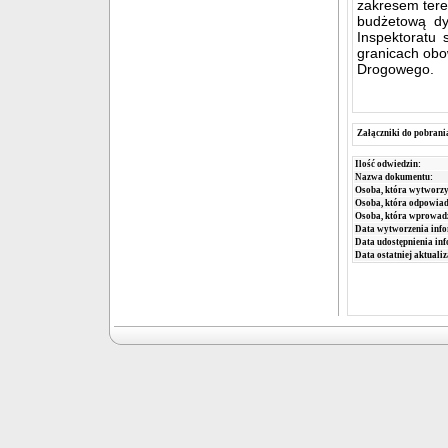
zakresem tere
budżetową dy
Inspektoratu
granicach obo
Drogowego.
Załączniki do pobrani
Ilość odwiedzin:
Nazwa dokumentu:
Osoba, która wytworzy
Osoba, która odpowiada
Osoba, która wprowad
Data wytworzenia info
Data udostępnienia inf
Data ostatniej aktualiz