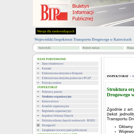
Wersja dla niedowidzących
Wojewódzki Inspektorat Transportu Drogowego w Katowicach
Statystyki
Rejestr zmian
Mapa 
DANE PODSTAWOWE
Dane teleadresowe
Kontakt
Elektroniczna skrzynka e-Doręczeń
INSPEKTORAT
>
S
Elektroniczna skrzynka podawcza e-PUAP
Polityka cookies
INSPEKTORAT
Struktura or
Podstawy prawne
Drogowego w
Struktura organizacyjna
Kierownictwo
Komórki organizacyjne
Zgodnie z art
Regulamin organizacyjny
(tekst jednol
Inspektor Ochrony Danych
Transportu D
Polityka ochrony danych osobowych - RODO
Dostępność
Główny 
Zarządzanie inwestycjami publicznymi
Wojewod