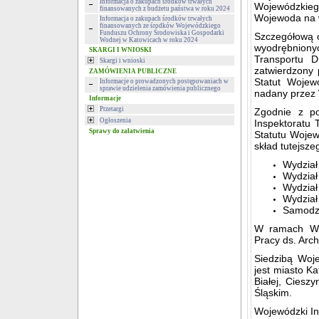
Informacja o zakupach środków trwałych
Wojewódzkie
finansowanych z budżetu państwa w roku 2024
Wojewoda na 
Informacja o zakupach środków trwałych
finansowanych ze środków Wojewódzkiego
Funduszu Ochrony Środowiska i Gospodarki
Szczegółową o
Wodnej w Katowicach w roku 2024
wyodrębnionyc
SKARGI I WNIOSKI
Transportu 
Skargi i wnioski
zatwierdzony 
ZAMÓWIENIA PUBLICZNE
Statut Wojew
Informacje o prowadzonych postępowaniach w
sprawie udzielenia zamówienia publicznego
nadany przez 
Informacje
Przetargi
Zgodnie z po
Ogłoszenia
Inspektoratu
Sprawy do załatwienia
Statutu Woje
skład tutejsz
Wydział 
Wydział
Wydział
Wydział
Samodzi
W ramach Wyd
Pracy ds. Ar
Siedzibą Woj
jest miasto Ka
Białej, Ciesz
Śląskim.
Wojewódzki I