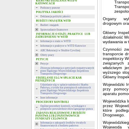
KIERUNKI DZIAŁANIA WITD w
Transpo
KATOWICACH
Transpo
Podstawy prawne
zespolo
POLITYKA JAKOŚCI
Deklaracja polityki jakości
Organy wyko
BUDŻET I MAJĄTEK WITD
drogowym ora
Budżet i majątek
Sprawozdanie finansowe
Główny Inspek
INFORMACJE O STAŻU, PRAKTYCE LUB
działalność W
ZATRUDNIENIU W WITD
wydawania w t
Informacje o stażu w WITD
Informacje o praktyce w WITD Katowice
Czynności zw
ABC Rekrutacji w Służbie Cywilnej
transporcie d
Oferty pracy
inspektorzy W
PETYCJE
związanych 
Petycje
właściwym je
Zbiorcza informacja o petycjach rozpatrywanych
przez Śląskiego Wojewódzkiego Inspektora
wyższego sto
Transportu Drogowego
Główny Inspek
UDZIELANIE ULG W SPŁACIE KAR
PIENIĘŻNYCH
Wojewódzki I
Udzielanie ulg w spłacie należności Skarbu
Państwa, z tytułu kar pieniężnych nałożonych
przy pomocy
przez Śląskiego Wojewódzkiego Inspektora
aparatu pomoc
Transportu Drogowego
Inne informacje
Wojewódzka In
PROCEDURY KONTROLI
przez Wojewód
Ogólne procedury kontroli, wynikające z
przepisów powszechnie obowiązującego prawa
które podleg
ZADANIA REALIZOWANE Z BUDŻETU
Drogowego.
PAŃSTWA LUB Z PAŃSTWOWYCH
FUNDUSZY CELOWYCH
Wojewódzkie
Informacja o zakupach środków trwałych
finansowanych z budżetu państwa
Wojewoda w