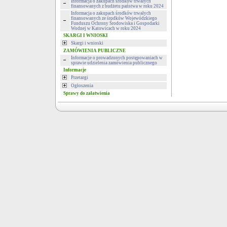
Informacja o zakupach środków trwałych
finansowanych z budżetu państwa w roku 2024
Informacja o zakupach środków trwałych
finansowanych ze środków Wojewódzkiego
Funduszu Ochrony Środowiska i Gospodarki
Wodnej w Katowicach w roku 2024
SKARGI I WNIOSKI
Skargi i wnioski
ZAMÓWIENIA PUBLICZNE
Informacje o prowadzonych postępowaniach w
sprawie udzielenia zamówienia publicznego
Informacje
Przetargi
Ogłoszenia
Sprawy do załatwienia