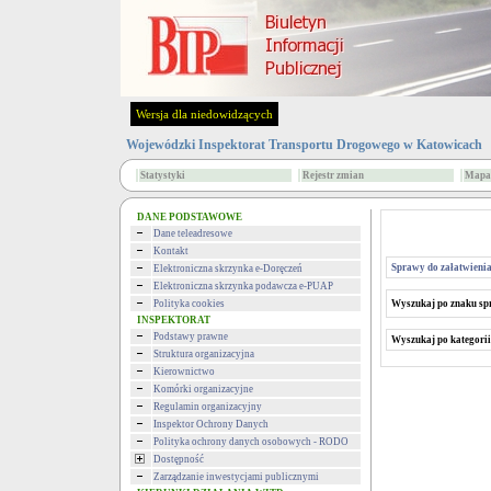
Wersja dla niedowidzących
Wojewódzki Inspektorat Transportu Drogowego w Katowicach
Statystyki
Rejestr zmian
Mapa 
DANE PODSTAWOWE
Dane teleadresowe
Kontakt
Sprawy do załatwieni
Elektroniczna skrzynka e-Doręczeń
Elektroniczna skrzynka podawcza e-PUAP
Polityka cookies
Wyszukaj po znaku s
INSPEKTORAT
Podstawy prawne
Wyszukaj po kategorii
Struktura organizacyjna
Kierownictwo
Komórki organizacyjne
Regulamin organizacyjny
Inspektor Ochrony Danych
Polityka ochrony danych osobowych - RODO
Dostępność
Zarządzanie inwestycjami publicznymi