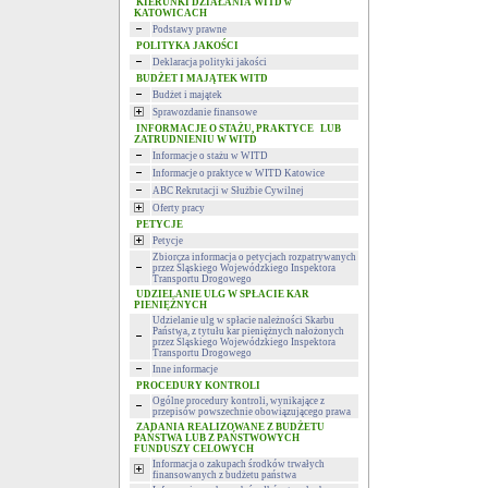
KIERUNKI DZIAŁANIA WITD w
KATOWICACH
Podstawy prawne
POLITYKA JAKOŚCI
Deklaracja polityki jakości
BUDŻET I MAJĄTEK WITD
Budżet i majątek
Sprawozdanie finansowe
INFORMACJE O STAŻU, PRAKTYCE LUB
ZATRUDNIENIU W WITD
Informacje o stażu w WITD
Informacje o praktyce w WITD Katowice
ABC Rekrutacji w Służbie Cywilnej
Oferty pracy
PETYCJE
Petycje
Zbiorcza informacja o petycjach rozpatrywanych
przez Śląskiego Wojewódzkiego Inspektora
Transportu Drogowego
UDZIELANIE ULG W SPŁACIE KAR
PIENIĘŻNYCH
Udzielanie ulg w spłacie należności Skarbu
Państwa, z tytułu kar pieniężnych nałożonych
przez Śląskiego Wojewódzkiego Inspektora
Transportu Drogowego
Inne informacje
PROCEDURY KONTROLI
Ogólne procedury kontroli, wynikające z
przepisów powszechnie obowiązującego prawa
ZADANIA REALIZOWANE Z BUDŻETU
PAŃSTWA LUB Z PAŃSTWOWYCH
FUNDUSZY CELOWYCH
Informacja o zakupach środków trwałych
finansowanych z budżetu państwa