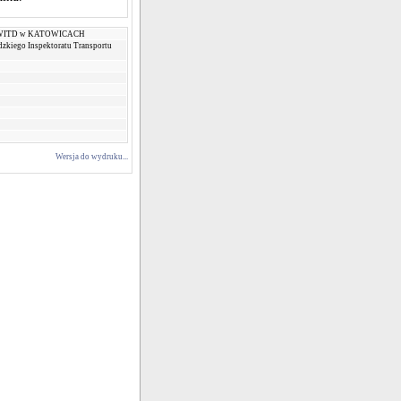
WITD w KATOWICACH
dzkiego Inspektoratu Transportu
Wersja do wydruku...