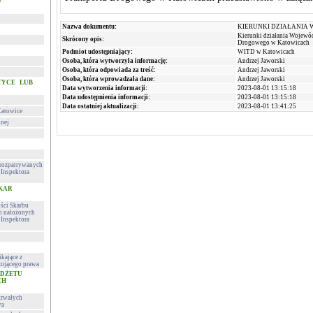
w
Nazwa dokumentu:
KIERUNKI DZIAŁANIA 
Kierunki działania Wojewó
Skrócony opis:
Drogowego w Katowicach
Podmiot udostępniający:
WITD w Katowicach
Osoba, która wytworzyła informację:
Andrzej Jaworski
Osoba, która odpowiada za treść:
Andrzej Jaworski
Osoba, która wprowadzała dane:
Andrzej Jaworski
TYCE LUB
Data wytworzenia informacji:
2023-08-01 13:15:18
Data udostępnienia informacji:
2023-08-01 13:15:18
Data ostatniej aktualizacji:
2023-08-01 13:41:25
Katowice
lnej
h rozpatrywanych
Inspektora
 KAR
ości Skarbu
ch nałożonych
Inspektora
kające z
ującego prawa
UDŻETU
CH
trwałych
wa