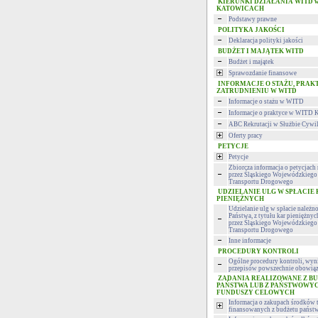
KIERUNKI DZIAŁANIA WITD 
KATOWICACH
Podstawy prawne
POLITYKA JAKOŚCI
Deklaracja polityki jakości
BUDŻET I MAJĄTEK WITD
Budżet i majątek
Sprawozdanie finansowe
INFORMACJE O STAŻU, PRAK
ZATRUDNIENIU W WITD
Informacje o stażu w WITD
Informacje o praktyce w WITD 
ABC Rekrutacji w Służbie Cywi
Oferty pracy
PETYCJE
Petycje
Zbiorcza informacja o petycjac
przez Śląskiego Wojewódzkiego 
Transportu Drogowego
UDZIELANIE ULG W SPŁACIE
PIENIĘŻNYCH
Udzielanie ulg w spłacie należn
Państwa, z tytułu kar pieniężny
przez Śląskiego Wojewódzkiego 
Transportu Drogowego
Inne informacje
PROCEDURY KONTROLI
Ogólne procedury kontroli, wyni
przepisów powszechnie obowiąz
ZADANIA REALIZOWANE Z B
PAŃSTWA LUB Z PAŃSTWOWY
FUNDUSZY CELOWYCH
Informacja o zakupach środków 
finansowanych z budżetu państ