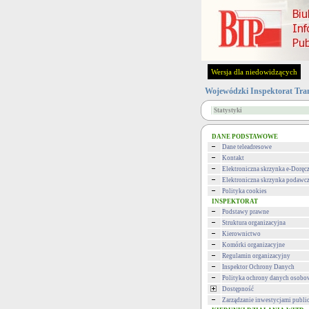
Wersja dla niedowidzących
Wojewódzki Inspektorat Tra
Statystyki
DANE PODSTAWOWE
Dane teleadresowe
Kontakt
Elektroniczna skrzynka e-Doręc
Elektroniczna skrzynka podawc
Polityka cookies
INSPEKTORAT
Podstawy prawne
Struktura organizacyjna
Kierownictwo
Komórki organizacyjne
Regulamin organizacyjny
Inspektor Ochrony Danych
Polityka ochrony danych osob
Dostępność
Zarządzanie inwestycjami publi