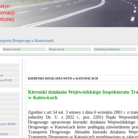
nsportu Drogowego w Katowicach
Rejestr zmian
Mapa strony
Instrukcja biuletynu
zeń
KIERUNKI DZIAŁANIA WITD w KATOWICACH
za e-PUAP
Kierunki działania Wojewódzkiego Inspektoratu T
w Katowicach
Zgodnie z art.54 ust. 3 ustawy z dnia 6 września 2001 r. o tra
jednolity Dz. U. z 2022 r., poz. 2201) Śląski Wojewódzk
Drogowego opracowuje kierunki działania Wojewódzkiego I
owych - RODO
Drogowego w Katowicach które podlegają zatwierdzeniu prz
Transportu Drogowego. Aktualne kierunki działania Woje
cznymi
Transportu Drogowego w Katowicach przedstawiono w załączn