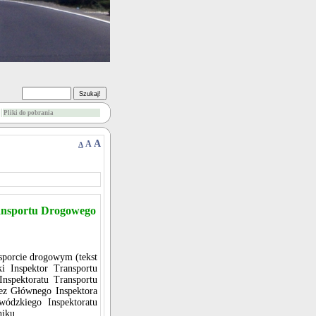
Pliki do pobrania
A
A
A
ransportu Drogowego
nsporcie drogowym (tekst
i Inspektor Transportu
nspektoratu Transportu
ez Głównego Inspektora
wódzkiego Inspektoratu
iku.