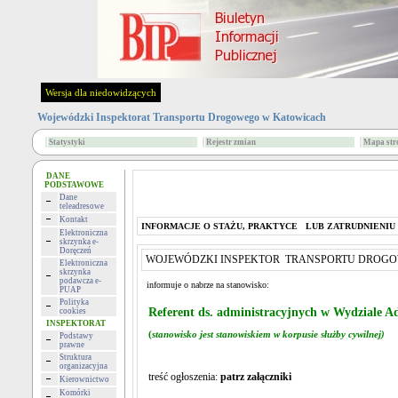
Wersja dla niedowidzących
Wojewódzki Inspektorat Transportu Drogowego w Katowicach
Statystyki
Rejestr zmian
Mapa str
DANE
PODSTAWOWE
Dane
teleadresowe
Kontakt
INFORMACJE O STAŻU, PRAKTYCE LUB ZATRUDNIENIU
Elektroniczna
skrzynka e-
Doręczeń
WOJEWÓDZKI INSPEKTOR TRANSPORTU DROGOWE
Elektroniczna
skrzynka
podawcza e-
informuje o nabrze na stanowisko:
PUAP
Polityka
Referent ds. administracyjnych w Wydziale A
cookies
INSPEKTORAT
(
stanowisko jest stanowiskiem w korpusie służby cywilnej)
Podstawy
prawne
Struktura
organizacyjna
treść ogłoszenia:
patrz załączniki
Kierownictwo
Komórki