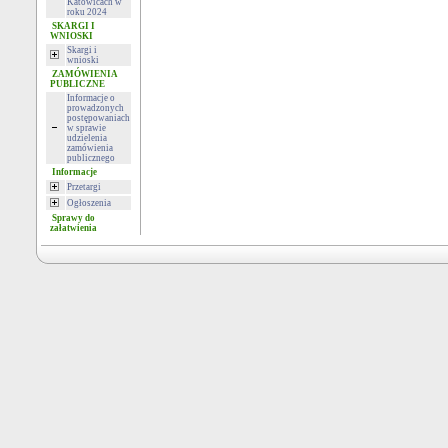
Katowicach w
roku 2024
SKARGI I
WNIOSKI
Skargi i
wnioski
ZAMÓWIENIA
PUBLICZNE
Informacje o
prowadzonych
postępowaniach
w sprawie
udzielenia
zamówienia
publicznego
Informacje
Przetargi
Ogłoszenia
Sprawy do
załatwienia