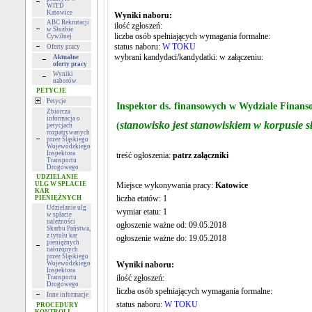
WITD
Katowice
Wyniki naboru:
ABC Rekrutacji
ilość zgłoszeń:
w Służbie
liczba osób spełniających wymagania formalne:
Cywilnej
status naboru:
W TOKU
Oferty pracy
wybrani kandydaci/kandydatki: w załączeniu:
Aktualne
oferty pracy
Wyniki
naborów
PETYCJE
Petycje
Inspektor ds. finansowych w Wydziale Finan
Zbiorcza
informacja o
stanowisko jest stanowiskiem w korpusie s
(
petycjach
rozpatrywanych
przez Śląskiego
Wojewódzkiego
Inspektora
treść ogłoszenia:
patrz załączniki
Transportu
Drogowego
UDZIELANIE
ULG W SPŁACIE
Miejsce wykonywania pracy:
Katowice
KAR
liczba etatów: 1
PIENIĘŻNYCH
Udzielanie ulg
wymiar etatu: 1
w spłacie
należności
ogłoszenie ważne od: 09.05.2018
Skarbu Państwa,
z tytułu kar
ogłoszenie ważne do: 19.05.2018
pieniężnych
nałożonych
przez Śląskiego
Wojewódzkiego
Wyniki naboru:
Inspektora
ilość zgłoszeń:
Transportu
Drogowego
liczba osób spełniających wymagania formalne:
Inne informacje
status naboru:
W TOKU
PROCEDURY