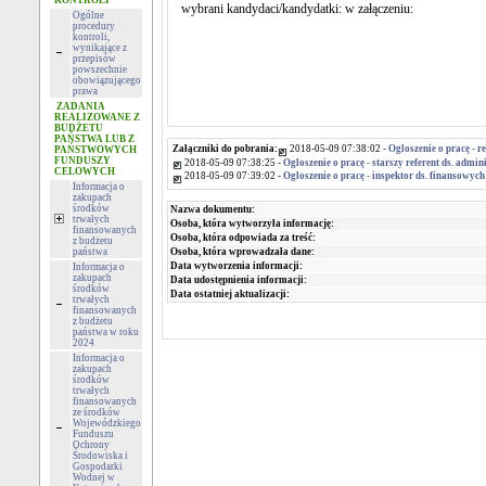
KONTROLI
wybrani kandydaci/kandydatki: w załączeniu:
Ogólne
procedury
kontroli,
wynikające z
przepisów
powszechnie
obowiązującego
prawa
ZADANIA
REALIZOWANE Z
BUDŻETU
PAŃSTWA LUB Z
Załączniki do pobrania:
2018-05-09 07:38:02 -
Ogloszenie o pracę - 
PAŃSTWOWYCH
FUNDUSZY
2018-05-09 07:38:25 -
Ogloszenie o pracę - starszy referent ds. adm
CELOWYCH
2018-05-09 07:39:02 -
Ogloszenie o pracę - inspektor ds. finansowy
Informacja o
zakupach
środków
Nazwa dokumentu:
trwałych
Osoba, która wytworzyła informację:
finansowanych
Osoba, która odpowiada za treść:
z budżetu
Osoba, która wprowadzała dane:
państwa
Data wytworzenia informacji:
Informacja o
zakupach
Data udostępnienia informacji:
środków
Data ostatniej aktualizacji:
trwałych
finansowanych
z budżetu
państwa w roku
2024
Informacja o
zakupach
środków
trwałych
finansowanych
ze środków
Wojewódzkiego
Funduszu
Ochrony
Środowiska i
Gospodarki
Wodnej w