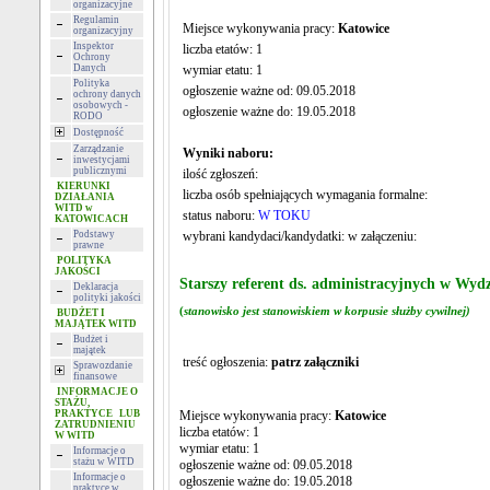
organizacyjne
Regulamin
Miejsce wykonywania pracy:
Katowice
organizacyjny
Inspektor
liczba etatów: 1
Ochrony
Danych
wymiar etatu: 1
Polityka
ogłoszenie ważne od: 09.05.2018
ochrony danych
osobowych -
ogłoszenie ważne do: 19.05.2018
RODO
Dostępność
Zarządzanie
Wyniki naboru:
inwestycjami
publicznymi
ilość zgłoszeń:
KIERUNKI
liczba osób spełniających wymagania formalne:
DZIAŁANIA
WITD w
status naboru:
W TOKU
KATOWICACH
Podstawy
wybrani kandydaci/kandydatki: w załączeniu:
prawne
POLITYKA
JAKOŚCI
Starszy referent ds. administracyjnych w Wyd
Deklaracja
polityki jakości
(
stanowisko jest stanowiskiem w korpusie służby cywilnej)
BUDŻET I
MAJĄTEK WITD
Budżet i
majątek
treść ogłoszenia:
patrz załączniki
Sprawozdanie
finansowe
INFORMACJE O
STAŻU,
PRAKTYCE LUB
Miejsce wykonywania pracy:
Katowice
ZATRUDNIENIU
liczba etatów: 1
W WITD
wymiar etatu: 1
Informacje o
stażu w WITD
ogłoszenie ważne od: 09.05.2018
Informacje o
ogłoszenie ważne do: 19.05.2018
praktyce w