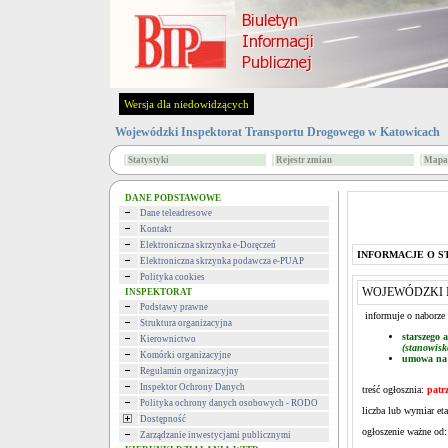
Wersja dla niedowidzących
Wojewódzki Inspektorat Transportu Drogowego w Katowicach
Statystyki
Rejestr zmian
Mapa 
DANE PODSTAWOWE
Dane teleadresowe
Kontakt
Elektroniczna skrzynka e-Doręczeń
INFORMACJE O S
Elektroniczna skrzynka podawcza e-PUAP
Polityka cookies
WOJEWÓDZKI 
INSPEKTORAT
Podstawy prawne
informuje o naborze
Struktura organizacyjna
starszego
Kierownictwo
(stanowisk
Komórki organizacyjne
umowa na 
Regulamin organizacyjny
Inspektor Ochrony Danych
treść ogłosznia:
patrz
Polityka ochrony danych osobowych - RODO
liczba lub wymiar eta
Dostępność
ogłoszenie ważne od:
Zarządzanie inwestycjami publicznymi