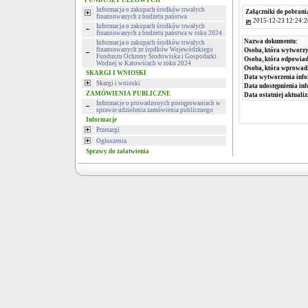
FUNDUSZY CELOWYCH
Informacja o zakupach środków trwałych
Załączniki do pobrani
finansowanych z budżetu państwa
2015-12-23 12:24:2
Informacja o zakupach środków trwałych
finansowanych z budżetu państwa w roku 2024
Nazwa dokumentu:
Informacja o zakupach środków trwałych
finansowanych ze środków Wojewódzkiego
Osoba, która wytworzy
Funduszu Ochrony Środowiska i Gospodarki
Osoba, która odpowiada
Wodnej w Katowicach w roku 2024
Osoba, która wprowad
SKARGI I WNIOSKI
Data wytworzenia info
Skargi i wnioski
Data udostępnienia inf
ZAMÓWIENIA PUBLICZNE
Data ostatniej aktualiz
Informacje o prowadzonych postępowaniach w
sprawie udzielenia zamówienia publicznego
Informacje
Przetargi
Ogłoszenia
Sprawy do załatwienia