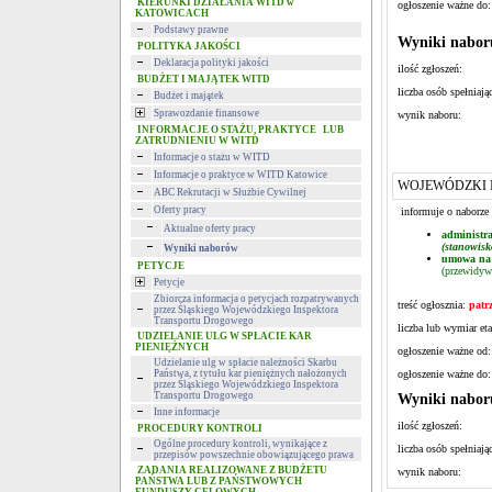
KIERUNKI DZIAŁANIA WITD w
ogłoszenie ważne do:
KATOWICACH
Podstawy prawne
Wyniki nabor
POLITYKA JAKOŚCI
Deklaracja polityki jakości
ilość zgłoszeń:
BUDŻET I MAJĄTEK WITD
liczba osób spełniaj
Budżet i majątek
Sprawozdanie finansowe
wynik naboru:
INFORMACJE O STAŻU, PRAKTYCE LUB
ZATRUDNIENIU W WITD
Informacje o stażu w WITD
Informacje o praktyce w WITD Katowice
WOJEWÓDZKI 
ABC Rekrutacji w Służbie Cywilnej
Oferty pracy
informuje o naborze
Aktualne oferty pracy
administr
(stanowisk
Wyniki naborów
umowa na 
PETYCJE
(przewidyw
Petycje
Zbiorcza informacja o petycjach rozpatrywanych
treść ogłosznia:
patrz
przez Śląskiego Wojewódzkiego Inspektora
Transportu Drogowego
liczba lub wymiar eta
UDZIELANIE ULG W SPŁACIE KAR
PIENIĘŻNYCH
ogłoszenie ważne od:
Udzielanie ulg w spłacie należności Skarbu
Państwa, z tytułu kar pieniężnych nałożonych
ogłoszenie ważne do:
przez Śląskiego Wojewódzkiego Inspektora
Transportu Drogowego
Wyniki nabor
Inne informacje
ilość zgłoszeń:
PROCEDURY KONTROLI
Ogólne procedury kontroli, wynikające z
liczba osób spełniaj
przepisów powszechnie obowiązującego prawa
ZADANIA REALIZOWANE Z BUDŻETU
wynik naboru:
PAŃSTWA LUB Z PAŃSTWOWYCH