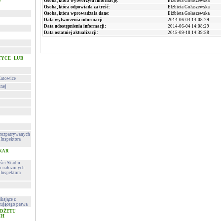
Osoba, która wytworzyła informację:
Elżbieta Gołaszewska
w
Osoba, która odpowiada za treść:
Elżbieta Gołaszewska
Osoba, która wprowadzała dane:
Elżbieta Gołaszewska
Data wytworzenia informacji:
2014-06-04 14:08:29
Data udostępnienia informacji:
2014-06-04 14:08:29
Data ostatniej aktualizacji:
2015-09-18 14:39:58
TYCE LUB
Katowice
lnej
h rozpatrywanych
Inspektora
 KAR
ości Skarbu
ch nałożonych
Inspektora
kające z
ującego prawa
UDŻETU
CH