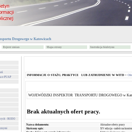
nsportu Drogowego w Katowicach
Rejestr zmian
Mapa strony
Instrukcja biuletynu
zeń
INFORMACJE O STAŻU, PRAKTYCE LUB ZATRUDNIENIU W WITD
>
Ofe
za e-PUAP
WOJEWÓDZKI INSPEKTOR TRANSPORTU DROGOWEGO w Kato
Brak aktualnych ofert pracy.
owych - RODO
Nazwa dokumentu:
Aktualne oferty pracy
cznymi
Skrócony opis:
XV edycja - nabór na kontr