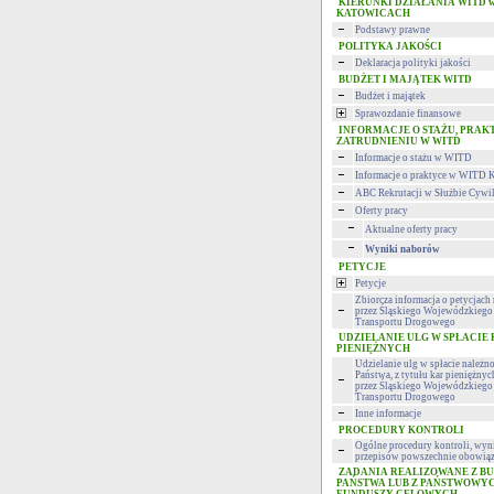
KIERUNKI DZIAŁANIA WITD 
KATOWICACH
Podstawy prawne
POLITYKA JAKOŚCI
Deklaracja polityki jakości
BUDŻET I MAJĄTEK WITD
Budżet i majątek
Sprawozdanie finansowe
INFORMACJE O STAŻU, PRAK
ZATRUDNIENIU W WITD
Informacje o stażu w WITD
Informacje o praktyce w WITD 
ABC Rekrutacji w Służbie Cywi
Oferty pracy
Aktualne oferty pracy
Wyniki naborów
PETYCJE
Petycje
Zbiorcza informacja o petycjac
przez Śląskiego Wojewódzkiego 
Transportu Drogowego
UDZIELANIE ULG W SPŁACIE
PIENIĘŻNYCH
Udzielanie ulg w spłacie należn
Państwa, z tytułu kar pieniężny
przez Śląskiego Wojewódzkiego 
Transportu Drogowego
Inne informacje
PROCEDURY KONTROLI
Ogólne procedury kontroli, wyni
przepisów powszechnie obowiąz
ZADANIA REALIZOWANE Z B
PAŃSTWA LUB Z PAŃSTWOWY