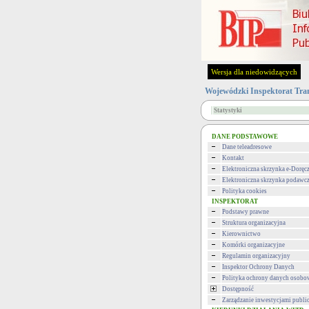
Wersja dla niedowidzących
Wojewódzki Inspektorat Tra
Statystyki
DANE PODSTAWOWE
Dane teleadresowe
Kontakt
Elektroniczna skrzynka e-Doręc
Elektroniczna skrzynka podawc
Polityka cookies
INSPEKTORAT
Podstawy prawne
Struktura organizacyjna
Kierownictwo
Komórki organizacyjne
Regulamin organizacyjny
Inspektor Ochrony Danych
Polityka ochrony danych osob
Dostępność
Zarządzanie inwestycjami publi