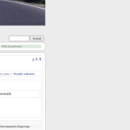
Pliki do pobrania
A
A
A
rty pracy
>
Wyniki naborów
wicach
olera transportu drogowego