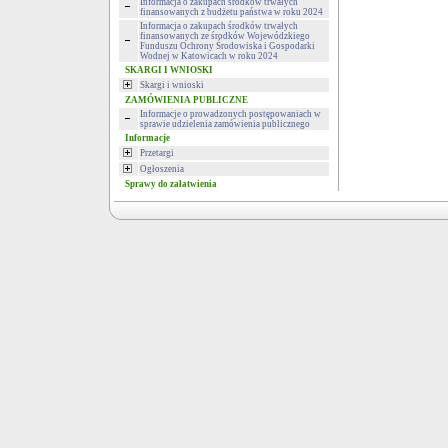
Informacja o zakupach środków trwałych
finansowanych z budżetu państwa w roku 2024
Informacja o zakupach środków trwałych
finansowanych ze środków Wojewódzkiego
Funduszu Ochrony Środowiska i Gospodarki
Wodnej w Katowicach w roku 2024
SKARGI I WNIOSKI
Skargi i wnioski
ZAMÓWIENIA PUBLICZNE
Informacje o prowadzonych postępowaniach w
sprawie udzielenia zamówienia publicznego
Informacje
Przetargi
Ogłoszenia
Sprawy do załatwienia