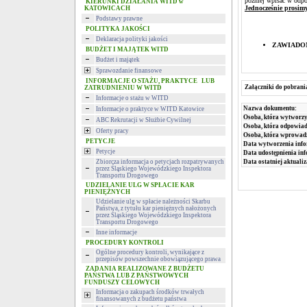
później wpisać w odpo
KIERUNKI DZIAŁANIA WITD w
Jednocześnie prosimy 
KATOWICACH
Podstawy prawne
POLITYKA JAKOŚCI
Deklaracja polityki jakości
ZAWIADO
BUDŻET I MAJĄTEK WITD
Budżet i majątek
Sprawozdanie finansowe
INFORMACJE O STAŻU, PRAKTYCE LUB
Załączniki do pobrani
ZATRUDNIENIU W WITD
Informacje o stażu w WITD
Nazwa dokumentu:
Informacje o praktyce w WITD Katowice
Osoba, która wytworzy
ABC Rekrutacji w Służbie Cywilnej
Osoba, która odpowiada
Oferty pracy
Osoba, która wprowad
PETYCJE
Data wytworzenia info
Petycje
Data udostępnienia inf
Data ostatniej aktualiz
Zbiorcza informacja o petycjach rozpatrywanych
przez Śląskiego Wojewódzkiego Inspektora
Transportu Drogowego
UDZIELANIE ULG W SPŁACIE KAR
PIENIĘŻNYCH
Udzielanie ulg w spłacie należności Skarbu
Państwa, z tytułu kar pieniężnych nałożonych
przez Śląskiego Wojewódzkiego Inspektora
Transportu Drogowego
Inne informacje
PROCEDURY KONTROLI
Ogólne procedury kontroli, wynikające z
przepisów powszechnie obowiązującego prawa
ZADANIA REALIZOWANE Z BUDŻETU
PAŃSTWA LUB Z PAŃSTWOWYCH
FUNDUSZY CELOWYCH
Informacja o zakupach środków trwałych
finansowanych z budżetu państwa