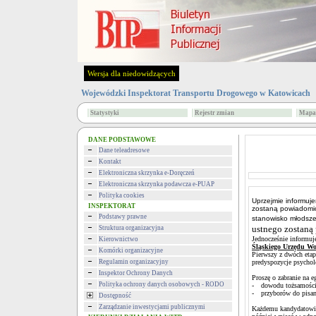
Wersja dla niedowidzących
Wojewódzki Inspektorat Transportu Drogowego w Katowicach
Statystyki
Rejestr zmian
Mapa 
DANE PODSTAWOWE
Dane teleadresowe
Kontakt
Elektroniczna skrzynka e-Doręczeń
Elektroniczna skrzynka podawcza e-PUAP
Polityka cookies
Uprzejmie informuje
INSPEKTORAT
zostaną powiadomio
Podstawy prawne
stanowisko młodsze
ustnego zostaną
Struktura organizacyjna
Jednocześnie informuj
Kierownictwo
Śląskiego Urzędu Wo
Komórki organizacyjne
Pierwszy z dwóch etap
Regulamin organizacyjny
predyspozycje psychol
Inspektor Ochrony Danych
Proszę o zabranie na 
Polityka ochrony danych osobowych - RODO
-
dowodu tożsamości
-
przyborów do pisan
Dostępność
Zarządzanie inwestycjami publicznymi
Każdemu kandydatowi z