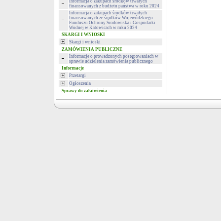
Informacja o zakupach środków trwałych
finansowanych z budżetu państwa w roku 2024
Informacja o zakupach środków trwałych
finansowanych ze środków Wojewódzkiego
Funduszu Ochrony Środowiska i Gospodarki
Wodnej w Katowicach w roku 2024
SKARGI I WNIOSKI
Skargi i wnioski
ZAMÓWIENIA PUBLICZNE
Informacje o prowadzonych postępowaniach w
sprawie udzielenia zamówienia publicznego
Informacje
Przetargi
Ogłoszenia
Sprawy do załatwienia