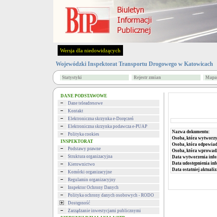
Wersja dla niedowidzących
Wojewódzki Inspektorat Transportu Drogowego w Katowicach
Statystyki
Rejestr zmian
Mapa 
DANE PODSTAWOWE
Dane teleadresowe
Kontakt
Elektroniczna skrzynka e-Doręczeń
Elektroniczna skrzynka podawcza e-PUAP
Nazwa dokumentu:
Polityka cookies
Osoba, która wytworzy
INSPEKTORAT
Osoba, która odpowiada
Podstawy prawne
Osoba, która wprowad
Struktura organizacyjna
Data wytworzenia info
Data udostępnienia inf
Kierownictwo
Data ostatniej aktualiz
Komórki organizacyjne
Regulamin organizacyjny
Inspektor Ochrony Danych
Polityka ochrony danych osobowych - RODO
Dostępność
Zarządzanie inwestycjami publicznymi