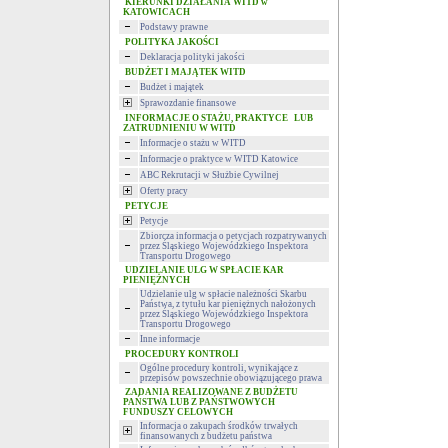
KIERUNKI DZIAŁANIA WITD w
KATOWICACH
Podstawy prawne
POLITYKA JAKOŚCI
Deklaracja polityki jakości
BUDŻET I MAJĄTEK WITD
Budżet i majątek
Sprawozdanie finansowe
INFORMACJE O STAŻU, PRAKTYCE LUB
ZATRUDNIENIU W WITD
Informacje o stażu w WITD
Informacje o praktyce w WITD Katowice
ABC Rekrutacji w Służbie Cywilnej
Oferty pracy
PETYCJE
Petycje
Zbiorcza informacja o petycjach rozpatrywanych
przez Śląskiego Wojewódzkiego Inspektora
Transportu Drogowego
UDZIELANIE ULG W SPŁACIE KAR
PIENIĘŻNYCH
Udzielanie ulg w spłacie należności Skarbu
Państwa, z tytułu kar pieniężnych nałożonych
przez Śląskiego Wojewódzkiego Inspektora
Transportu Drogowego
Inne informacje
PROCEDURY KONTROLI
Ogólne procedury kontroli, wynikające z
przepisów powszechnie obowiązującego prawa
ZADANIA REALIZOWANE Z BUDŻETU
PAŃSTWA LUB Z PAŃSTWOWYCH
FUNDUSZY CELOWYCH
Informacja o zakupach środków trwałych
finansowanych z budżetu państwa