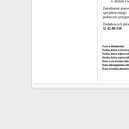
złożyła z
Zatrudnienie praco
specjalistyczneg
praktyczne przygo
Dodatkowych infor
32 42-88-150
Nazwa dokumentu:
Osoba, która wytworzy
Osoba, która odpowiada
Osoba, która wprowad
Data wytworzenia info
Data udostępnienia inf
Data ostatniej aktualiz