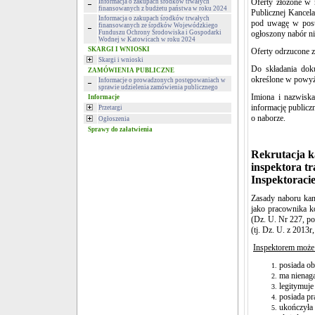
Oferty złożone w n
Informacja o zakupach środków trwałych
finansowanych z budżetu państwa w roku 2024
Publicznej Kancel
Informacja o zakupach środków trwałych
pod uwagę w postę
finansowanych ze środków Wojewódzkiego
Funduszu Ochrony Środowiska i Gospodarki
ogłoszony nabór ni
Wodnej w Katowicach w roku 2024
SKARGI I WNIOSKI
Oferty odrzucone z
Skargi i wnioski
Do składania dok
ZAMÓWIENIA PUBLICZNE
określone w powyż
Informacje o prowadzonych postępowaniach w
sprawie udzielenia zamówienia publicznego
Imiona i nazwisk
Informacje
informację public
Przetargi
o naborze.
Ogłoszenia
Sprawy do załatwienia
Rekrutacja k
inspektora t
Inspektoraci
Zasady naboru kan
jako pracownika ko
(Dz. U. Nr 227, po
(tj. Dz. U. z 2013r
Inspektorem może 
posiada ob
ma nienaga
legitymuje
posiada pr
ukończyła 