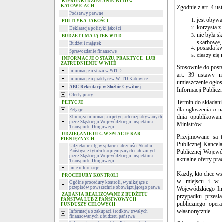
KIERUNKI DZIAŁANIA WITD w
KATOWICACH
Zgodnie z art. 4 u
Podstawy prawne
jest obywa
POLITYKA JAKOŚCI
korzysta z
Deklaracja polityki jakości
nie była 
BUDŻET I MAJĄTEK WITD
skarbowe,
Budżet i majątek
posiada kw
Sprawozdanie finansowe
cieszy się
INFORMACJE O STAŻU, PRAKTYCE LUB
ZATRUDNIENIU W WITD
Stosownie do posta
Informacje o stażu w WITD
art. 39 ustawy 
Informacje o praktyce w WITD Katowice
umieszczenie ogłos
ABC Rekrutacji w Służbie Cywilnej
Informacji Publicz
Oferty pracy
Termin do składani
PETYCJE
dla ogłoszenia o 
Petycje
dnia opublikowani
Zbiorcza informacja o petycjach rozpatrywanych
przez Śląskiego Wojewódzkiego Inspektora
Ministrów.
Transportu Drogowego
UDZIELANIE ULG W SPŁACIE KAR
Przyjmowane są t
PIENIĘŻNYCH
Publicznej Kancel
Udzielanie ulg w spłacie należności Skarbu
Państwa, z tytułu kar pieniężnych nałożonych
Publicznej Wojewó
przez Śląskiego Wojewódzkiego Inspektora
aktualne oferty pra
Transportu Drogowego
Inne informacje
Każdy, kto chce w
PROCEDURY KONTROLI
w miejscu i w t
Ogólne procedury kontroli, wynikające z
przepisów powszechnie obowiązującego prawa
Wojewódzkiego In
ZADANIA REALIZOWANE Z BUDŻETU
przypadku przesł
PAŃSTWA LUB Z PAŃSTWOWYCH
publicznego oper
FUNDUSZY CELOWYCH
własnoręcznie.
Informacja o zakupach środków trwałych
finansowanych z budżetu państwa