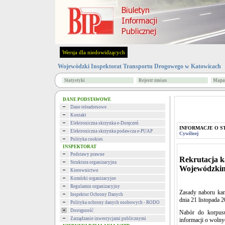
Wersja dla niedowidzących
Wojewódzki Inspektorat Transportu Drogowego w Katowicach
Statystyki
Rejestr zmian
Mapa 
DANE PODSTAWOWE
Dane teleadresowe
Kontakt
Elektroniczna skrzynka e-Doręczeń
INFORMACJE O S
Elektroniczna skrzynka podawcza e-PUAP
Cywilnej
Polityka cookies
INSPEKTORAT
Podstawy prawne
Rekrutacja k
Struktura organizacyjna
Wojewódzkim
Kierownictwo
Komórki organizacyjne
Regulamin organizacyjny
Zasady naboru kan
Inspektor Ochrony Danych
dnia 21 listopada 2
Polityka ochrony danych osobowych - RODO
Dostępność
Nabór do korpusu
Zarządzanie inwestycjami publicznymi
informacji o wolny