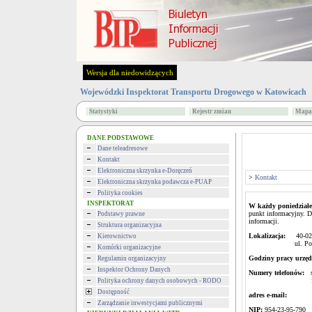
Wersja dla niedowidzących
Wojewódzki Inspektorat Transportu Drogowego w Katowicach
Statystyki
Rejestr zmian
Mapa 
DANE PODSTAWOWE
Dane teleadresowe
Kontakt
Elektroniczna skrzynka e-Doręczeń
>
Kontakt
Elektroniczna skrzynka podawcza e-PUAP
Polityka cookies
INSPEKTORAT
W każdy poniedziałe
punkt informacyjny. Dy
Podstawy prawne
informacji.
Struktura organizacyjna
Lokalizacja:
40-024 
Kierownictwo
ul. Powstańców
Komórki organizacyjne
Godziny pracy urzęd
Regulamin organizacyjny
Inspektor Ochrony Danych
Numery telefonów:
se
fax: (03
Polityka ochrony danych osobowych - RODO
Dostępność
adres e-mail
Zarządzanie inwestycjami publicznymi
NIP:
954-23-95-790