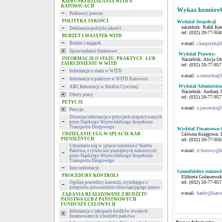
KIERUNKI DZIAŁANIA WITD w
KATOWICACH
Wykaz komórek
Podstawy prawne
POLITYKA JAKOŚCI
Wydział Inspekcji
naczelnik: Rafal Kas
Deklaracja polityki jakości
tel: (032) 20-77-958
BUDŻET I MAJĄTEK WITD
Budżet i majątek
e-mail:
r.kasprzyk@
Sprawozdanie finansowe
Wydział Prawny:
INFORMACJE O STAŻU, PRAKTYCE LUB
Naczelnik: Alicja O
ZATRUDNIENIU W WITD
tel: (032) 20-77-957
Informacje o stażu w WITD
e-mail:
a.omiecka@k
Informacje o praktyce w WITD Katowice
Wydział Administra
ABC Rekrutacji w Służbie Cywilnej
Naczelnik: Andrzej J
Oferty pracy
tel: (032) 20-77-957
PETYCJE
e-mail:
a.jaworski@
Petycje
Zbiorcza informacja o petycjach rozpatrywanych
przez Śląskiego Wojewódzkiego Inspektora
Transportu Drogowego
Wydział Finansowo-
UDZIELANIE ULG W SPŁACIE KAR
Główna Księgowa: D
PIENIĘŻNYCH
tel: (032) 20-77-956
Udzielanie ulg w spłacie należności Skarbu
e-mail:
d.borowy@ka
Państwa, z tytułu kar pieniężnych nałożonych
przez Śląskiego Wojewódzkiego Inspektora
Transportu Drogowego
Inne informacje
Samodzielne stanowi
PROCEDURY KONTROLI
Elżbieta Gołaszewsk
tel: (032) 20-77-957
Ogólne procedury kontroli, wynikające z
przepisów powszechnie obowiązującego prawa
e-mail:
kadry@katow
ZADANIA REALIZOWANE Z BUDŻETU
PAŃSTWA LUB Z PAŃSTWOWYCH
FUNDUSZY CELOWYCH
Informacja o zakupach środków trwałych
finansowanych z budżetu państwa