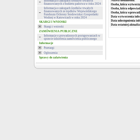
Nazwa dokumentu:
Informacja o zakupach środków trwałych
finansowanych z budżetu państwa w roku 2024
Osoba, która wytworzy
Informacja o zakupach środków trwałych
Osoba, która odpowiada
finansowanych ze środków Wojewódzkiego
Osoba, która wprowad
Funduszu Ochrony Środowiska i Gospodarki
Data wytworzenia info
Wodnej w Katowicach w roku 2024
Data udostępnienia inf
SKARGI I WNIOSKI
Data ostatniej aktualiz
Skargi i wnioski
ZAMÓWIENIA PUBLICZNE
Informacje o prowadzonych postępowaniach w
sprawie udzielenia zamówienia publicznego
Informacje
Przetargi
Ogłoszenia
Sprawy do załatwienia