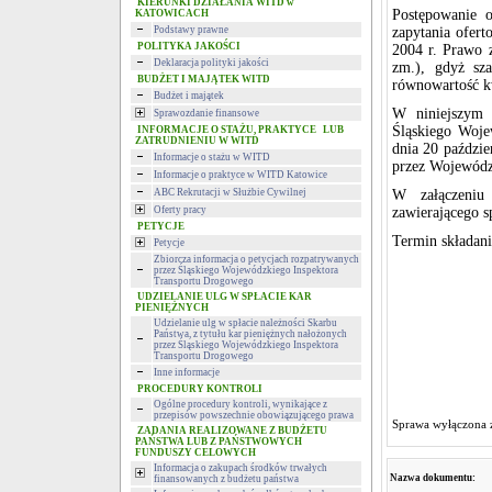
KIERUNKI DZIAŁANIA WITD w
Postępowanie 
KATOWICACH
Podstawy prawne
zapytania ofert
POLITYKA JAKOŚCI
2004 r. Prawo z
Deklaracja polityki jakości
zm.), gdyż sz
BUDŻET I MAJĄTEK WITD
równowartość k
Budżet i majątek
W niniejszym p
Sprawozdanie finansowe
Śląskiego Woj
INFORMACJE O STAŻU, PRAKTYCE LUB
ZATRUDNIENIU W WITD
dnia 20 paździe
Informacje o stażu w WITD
przez Wojewódz
Informacje o praktyce w WITD Katowice
ABC Rekrutacji w Służbie Cywilnej
W załączeniu 
Oferty pracy
zawierającego s
PETYCJE
Termin składani
Petycje
Zbiorcza informacja o petycjach rozpatrywanych
przez Śląskiego Wojewódzkiego Inspektora
Transportu Drogowego
UDZIELANIE ULG W SPŁACIE KAR
PIENIĘŻNYCH
Udzielanie ulg w spłacie należności Skarbu
Państwa, z tytułu kar pieniężnych nałożonych
przez Śląskiego Wojewódzkiego Inspektora
Transportu Drogowego
Inne informacje
PROCEDURY KONTROLI
Ogólne procedury kontroli, wynikające z
przepisów powszechnie obowiązującego prawa
Sprawa wyłączona 
ZADANIA REALIZOWANE Z BUDŻETU
PAŃSTWA LUB Z PAŃSTWOWYCH
FUNDUSZY CELOWYCH
Informacja o zakupach środków trwałych
Nazwa dokumentu:
finansowanych z budżetu państwa