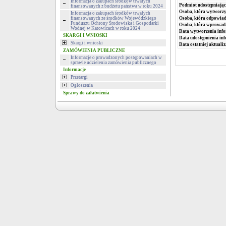
Informacja o zakupach środków trwałych
Podmiot udostępniając
finansowanych z budżetu państwa w roku 2024
Osoba, która wytworzy
Informacja o zakupach środków trwałych
finansowanych ze środków Wojewódzkiego
Osoba, która odpowiada
Funduszu Ochrony Środowiska i Gospodarki
Osoba, która wprowad
Wodnej w Katowicach w roku 2024
Data wytworzenia info
SKARGI I WNIOSKI
Data udostępnienia inf
Skargi i wnioski
Data ostatniej aktualiz
ZAMÓWIENIA PUBLICZNE
Informacje o prowadzonych postępowaniach w
sprawie udzielenia zamówienia publicznego
Informacje
Przetargi
Ogłoszenia
Sprawy do załatwienia