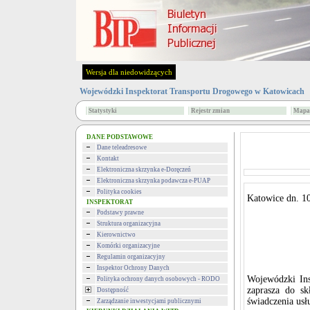
Wersja dla niedowidzących
Wojewódzki Inspektorat Transportu Drogowego w Katowicach
Statystyki
Rejestr zmian
Mapa 
DANE PODSTAWOWE
Dane teleadresowe
Kontakt
Elektroniczna skrzynka e-Doręczeń
Elektroniczna skrzynka podawcza e-PUAP
Polityka cookies
Katowice dn. 10
INSPEKTORAT
Podstawy prawne
Struktura organizacyjna
Kierownictwo
Komórki organizacyjne
Regulamin organizacyjny
Inspektor Ochrony Danych
Wojewódzki Ins
Polityka ochrony danych osobowych - RODO
zaprasza do s
Dostępność
świadczenia us
Zarządzanie inwestycjami publicznymi