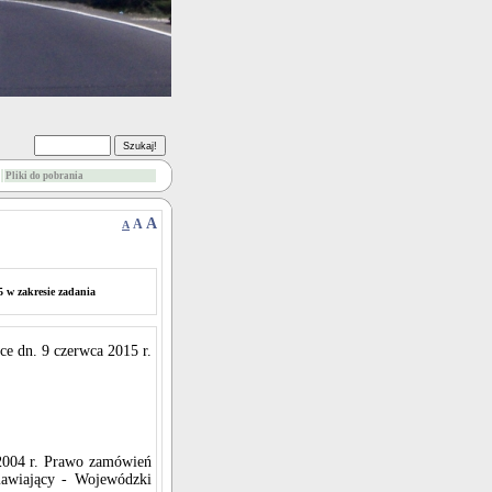
Pliki do pobrania
A
A
A
 w zakresie zadania
ce dn. 9 czerwca 2015 r.
a 2004 r. Prawo zamówień
mawiający - Wojewódzki