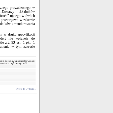
icznego prowadzonego w
„Dostawy składników
cach” ujętego w dwóch
 przetargowe w zakresie
ładników umundurowania
m w druku specyfikacji
ofert nie wpłynęły do
e art. 93 ust. 1 pkt. 1
nienia w tym zakresie
eniu postepowania przeatgowego nr
e zadania częściowego nr V
Wersja do wydruku...