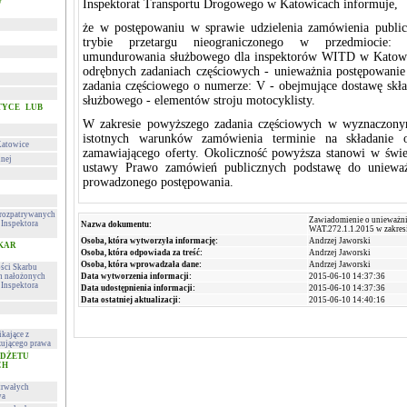
w
Inspektorat Transportu Drogowego w Katowicach informuje,
że w postępowaniu w sprawie udzielenia zamówienia publ
trybie przetargu nieograniczonego w przedmiocie: 
umundurowania służbowego dla inspektorów WITD w Katowi
odrębnych zadaniach częściowych - unieważnia postępowanie
zadania częściowego o numerze: V - obejmujące dostawę sk
służbowego - elementów stroju motocyklisty.
TYCE LUB
W zakresie powyższego zadania częściowych w wyznaczony
istotnych warunków zamówienia terminie na składanie 
Katowice
zamawiającego oferty. Okoliczność powyższa stanowi w świetl
lnej
ustawy Prawo zamówień publicznych podstawę do unieważ
prowadzonego postępowania.
h rozpatrywanych
Zawiadomienie o unieważni
Inspektora
Nazwa dokumentu:
WAT.272.1.1.2015 w zakresi
Osoba, która wytworzyła informację:
Andrzej Jaworski
 KAR
Osoba, która odpowiada za treść:
Andrzej Jaworski
Osoba, która wprowadzała dane:
Andrzej Jaworski
ości Skarbu
ch nałożonych
Data wytworzenia informacji:
2015-06-10 14:37:36
Inspektora
Data udostępnienia informacji:
2015-06-10 14:37:36
Data ostatniej aktualizacji:
2015-06-10 14:40:16
kające z
ującego prawa
UDŻETU
CH
trwałych
wa