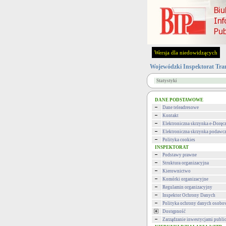
Wersja dla niedowidzących
Wojewódzki Inspektorat Tra
Statystyki
DANE PODSTAWOWE
Dane teleadresowe
Kontakt
Elektroniczna skrzynka e-Doręc
Elektroniczna skrzynka podawc
Polityka cookies
INSPEKTORAT
Podstawy prawne
Struktura organizacyjna
Kierownictwo
Komórki organizacyjne
Regulamin organizacyjny
Inspektor Ochrony Danych
Polityka ochrony danych osob
Dostępność
Zarządzanie inwestycjami publi