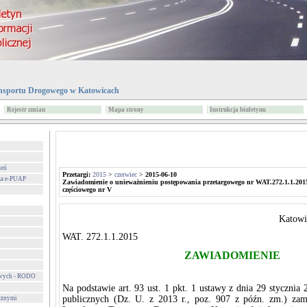
nsportu Drogowego w Katowicach
Rejestr zmian
Mapa strony
Instrukcja biuletynu
zeń
Przetargi:
2015
>
czerwiec
>
2015-06-10
za e-PUAP
Zawiadomienie o unieważnieniu postępowania przetargowego nr WAT.272.1.1.2015
częściowego nr V
Katowi
WAT. 272.1.1.2015
ZAWIADOMIENIE
owych - RODO
Na podstawie art. 93 ust. 1 pkt. 1 ustawy z dnia 29 styczni
publicznych (Dz. U. z 2013 r., poz. 907 z późn. zm.) za
cznymi