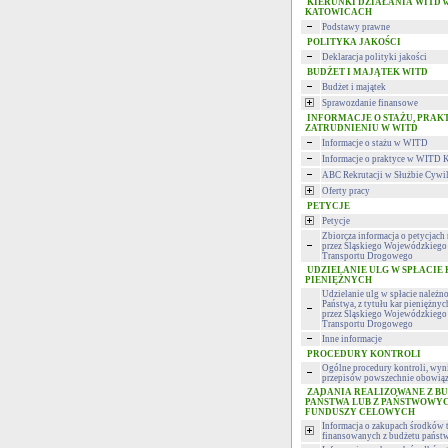
KIERUNKI DZIAŁANIA WITD 
KATOWICACH
Podstawy prawne
POLITYKA JAKOŚCI
Deklaracja polityki jakości
BUDŻET I MAJĄTEK WITD
Budżet i majątek
Sprawozdanie finansowe
INFORMACJE O STAŻU, PRAK
ZATRUDNIENIU W WITD
Informacje o stażu w WITD
Informacje o praktyce w WITD 
ABC Rekrutacji w Służbie Cywi
Oferty pracy
PETYCJE
Petycje
Zbiorcza informacja o petycjac
przez Śląskiego Wojewódzkiego 
Transportu Drogowego
UDZIELANIE ULG W SPŁACIE
PIENIĘŻNYCH
Udzielanie ulg w spłacie należn
Państwa, z tytułu kar pieniężny
przez Śląskiego Wojewódzkiego 
Transportu Drogowego
Inne informacje
PROCEDURY KONTROLI
Ogólne procedury kontroli, wyni
przepisów powszechnie obowiąz
ZADANIA REALIZOWANE Z B
PAŃSTWA LUB Z PAŃSTWOWY
FUNDUSZY CELOWYCH
Informacja o zakupach środków 
finansowanych z budżetu państ