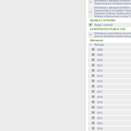
Informacja o zakupach środków 
finansowanych z budżetu państ
Informacja o zakupach środków 
finansowanych ze środków Woj
Funduszu Ochrony Środowiska 
Wodnej w Katowicach w roku 2
SKARGI I WNIOSKI
Skargi i wnioski
ZAMÓWIENIA PUBLICZNE
Informacje o prowadzonych pos
sprawie udzielenia zamówienia 
Informacje
Przetargi
2008
2009
2010
2012
2013
2014
2015
2016
2017
2018
2019
2020
2021
2022
2023
2024