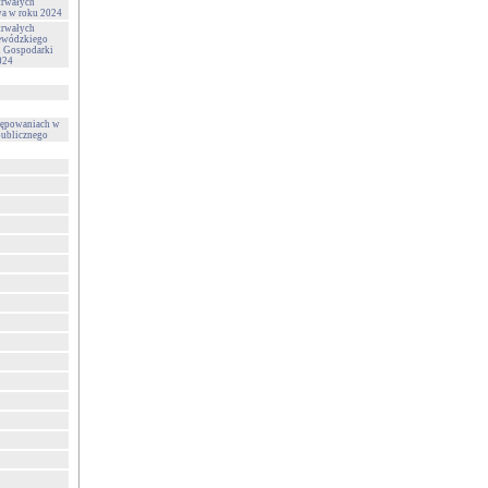
trwałych
wa w roku 2024
trwałych
ewódzkiego
i Gospodarki
024
tępowaniach w
publicznego