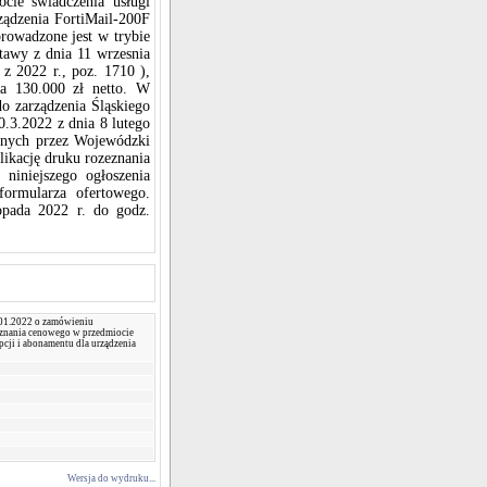
ie świadczenia usługi
ządzenia FortiMail-200F
rowadzone jest w trybie
stawy z dnia 11 wrzesnia
z 2022 r., poz. 1710 ),
ta 130.000 zł netto. W
do zarządzenia Śląskiego
.3.2022 z dnia 8 lutego
cznych przez Wojewódzki
ikację druku rozeznania
niniejszego ogłoszenia
ormularza ofertowego.
topada 2022 r. do godz.
01.2022 o zamówieniu
znania cenowego w przedmiocie
pcji i abonamentu dla urządzenia
Wersja do wydruku...