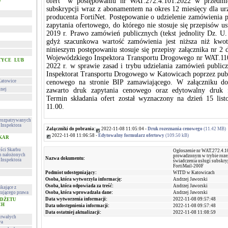
ofert w postępowaniu nr WAT.272.4.101.2022 w przedmioc
w
subskrypcji wraz z abonamentem na okres 12 miesięcy dla ur
producenta FortiNet. Postępowanie o udzielenie zamówienia p
zapytania ofertowego, do którego nie stosuje się przepisów u
2019 r. Prawo zamówień publicznych (tekst jednolity Dz. U. 
gdyż szacunkowa wartość zamówienia jest niższa niż kwo
ninieszym postępowaniu stosuje się przepisy załącznika nr 2 
Wojewódzkiego Inspektora Transportu Drogowego nr WAT.110
TYCE LUB
2022 r. w sprawie zasad i trybu udzielania zamówień publi
Inspektorat Transportu Drogowego w Katowicach poprzez publ
Katowice
cenowego na stronie BIP zamawiającego. W załączniku do 
lnej
zawarto druk zapytania cenowego oraz edytowalny druk f
Termin składania ofert został wyznaczony na dzień 15 lis
11.00.
h rozpatrywanych
Inspektora
Załączniki do pobrania:
2022-11-08 11:05:04 -
Druk rozeznania cenowego
(11.42 MB)
2022-11-08 11:06:58 -
Edytowalny formularz ofertowy
(109.50 kB)
 KAR
ości Skarbu
Ogłoszenie nr WAT.272.4.1
ch nałożonych
prowadzonym w trybie roze
Nazwa dokumentu:
Inspektora
świadczenia usługi subskry
FortiMail-200F
Podmiot udostępniający:
WITD w Katowicach
Osoba, która wytworzyła informację:
Andrzej Jaworski
Osoba, która odpowiada za treść:
Andrzej Jaworski
kające z
ującego prawa
Osoba, która wprowadzała dane:
Andrzej Jaworski
Data wytworzenia informacji:
2022-11-08 09:57:48
UDŻETU
CH
Data udostępnienia informacji:
2022-11-08 09:57:48
Data ostatniej aktualizacji:
2022-11-08 11:08:59
trwałych
wa