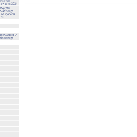
trwałych
wa w roku 2024
trwałych
ewódzkiego
i Gospodarki
024
tępowaniach w
publicznego