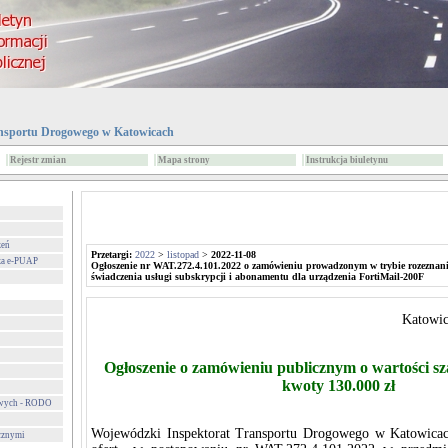
nsportu Drogowego w Katowicach
Rejestr zmian
Mapa strony
Instrukcja biuletynu
zeń
Przetargi:
2022
>
listopad
>
2022-11-08
za e-PUAP
Ogłoszenie nr WAT.272.4.101.2022 o zamówieniu prowadzonym w trybie rozeznan
świadczenia usługi subskrypcji i abonamentu dla urządzenia FortiMail-200F
Katowice
Ogłoszenie o zamówieniu publicznym o wartości s
kwoty 130.000 zł
owych - RODO
Wojewódzki Inspektorat Transportu Drogowego w Katowicach
cznymi