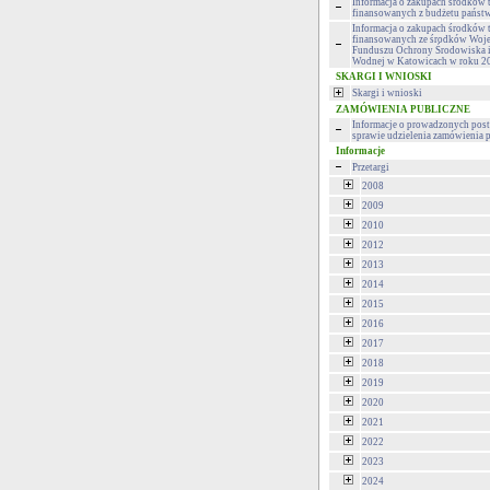
Informacja o zakupach środków 
finansowanych z budżetu państ
Informacja o zakupach środków 
finansowanych ze środków Woj
Funduszu Ochrony Środowiska 
Wodnej w Katowicach w roku 2
SKARGI I WNIOSKI
Skargi i wnioski
ZAMÓWIENIA PUBLICZNE
Informacje o prowadzonych pos
sprawie udzielenia zamówienia 
Informacje
Przetargi
2008
2009
2010
2012
2013
2014
2015
2016
2017
2018
2019
2020
2021
2022
2023
2024