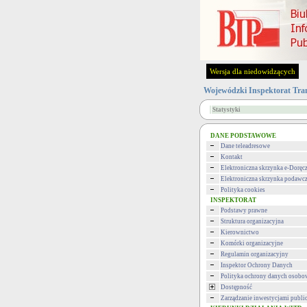
Wersja dla niedowidzących
Wojewódzki Inspektorat Tra
Statystyki
DANE PODSTAWOWE
Dane teleadresowe
Kontakt
Elektroniczna skrzynka e-Doręc
Elektroniczna skrzynka podawc
Polityka cookies
INSPEKTORAT
Podstawy prawne
Struktura organizacyjna
Kierownictwo
Komórki organizacyjne
Regulamin organizacyjny
Inspektor Ochrony Danych
Polityka ochrony danych osob
Dostępność
Zarządzanie inwestycjami publi