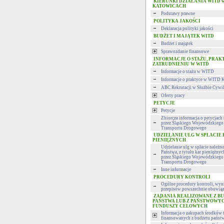
KIERUNKI DZIAŁANIA WITD 
KATOWICACH
Podstawy prawne
POLITYKA JAKOŚCI
Deklaracja polityki jakości
BUDŻET I MAJĄTEK WITD
Budżet i majątek
Sprawozdanie finansowe
INFORMACJE O STAŻU, PRAK
ZATRUDNIENIU W WITD
Informacje o stażu w WITD
Informacje o praktyce w WITD 
ABC Rekrutacji w Służbie Cywi
Oferty pracy
PETYCJE
Petycje
Zbiorcza informacja o petycjac
przez Śląskiego Wojewódzkiego 
Transportu Drogowego
UDZIELANIE ULG W SPŁACIE
PIENIĘŻNYCH
Udzielanie ulg w spłacie należn
Państwa, z tytułu kar pieniężny
przez Śląskiego Wojewódzkiego 
Transportu Drogowego
Inne informacje
PROCEDURY KONTROLI
Ogólne procedury kontroli, wyni
przepisów powszechnie obowiąz
ZADANIA REALIZOWANE Z B
PAŃSTWA LUB Z PAŃSTWOWY
FUNDUSZY CELOWYCH
Informacja o zakupach środków 
finansowanych z budżetu państ