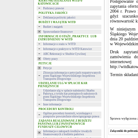
KIERUNKI DZIAŁANIA WITD w
Postępowanie 
KATOWICACH
zapytania ofert
Podstawy prawne
2004 r. Prawo 
POLITYKA JAKOŚCI
gdyż szacunk
Deklaracja polityki jakości
równowartość k
BUDŻET I MAJĄTEK WITD
Budżet i majątek
W niniejszym p
Sprawozdanie finansowe
Śląskiego Woj
INFORMACJE O STAŻU, PRAKTYCE LUB
dnia 20 paździe
ZATRUDNIENIU W WITD
w Wojewódzkim 
Informacje o stażu w WITD
Informacje o praktyce w WITD Katowice
Druk zapytani
ABC Rekrutacji w Służbie Cywilnej
zamówienia do
Oferty pracy
internetowe
PETYCJE
http://witdkatow
Petycje
Zbiorcza informacja o petycjach rozpatrywanych
Termin składani
przez Śląskiego Wojewódzkiego Inspektora
Transportu Drogowego
UDZIELANIE ULG W SPŁACIE KAR
PIENIĘŻNYCH
Udzielanie ulg w spłacie należności Skarbu
Państwa, z tytułu kar pieniężnych nałożonych
przez Śląskiego Wojewódzkiego Inspektora
Transportu Drogowego
Inne informacje
PROCEDURY KONTROLI
Ogólne procedury kontroli, wynikające z
przepisów powszechnie obowiązującego prawa
Sprawa wyłączona 
ZADANIA REALIZOWANE Z BUDŻETU
PAŃSTWA LUB Z PAŃSTWOWYCH
FUNDUSZY CELOWYCH
Załączniki do pobrani
Informacja o zakupach środków trwałych
finansowanych z budżetu państwa