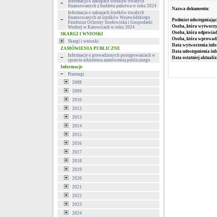
Informacja o zakupach środków trwałych
finansowanych z budżetu państwa w roku 2024
Nazwa dokumentu:
Informacja o zakupach środków trwałych
finansowanych ze środków Wojewódzkiego
Podmiot udostępniając
Funduszu Ochrony Środowiska i Gospodarki
Osoba, która wytworzy
Wodnej w Katowicach w roku 2024
Osoba, która odpowiada
SKARGI I WNIOSKI
Osoba, która wprowad
Skargi i wnioski
Data wytworzenia info
ZAMÓWIENIA PUBLICZNE
Data udostępnienia inf
Informacje o prowadzonych postępowaniach w
Data ostatniej aktualiz
sprawie udzielenia zamówienia publicznego
Informacje
Przetargi
2008
2009
2010
2012
2013
2014
2015
2016
2017
2018
2019
2020
2021
2022
2023
2024