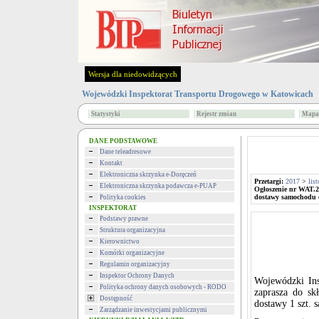
Wersja dla niedowidzących
Wojewódzki Inspektorat Transportu Drogowego w Katowicach
Statystyki
Rejestr zmian
Mapa 
DANE PODSTAWOWE
Dane teleadresowe
Kontakt
Elektroniczna skrzynka e-Doręczeń
Przetargi:
2017
>
lis
Elektroniczna skrzynka podawcza e-PUAP
Ogłoszenie nr WAT.2
dostawy samochodu 
Polityka cookies
INSPEKTORAT
Podstawy prawne
Struktura organizacyjna
Kierownictwo
Komórki organizacyjne
Regulamin organizacyjny
Inspektor Ochrony Danych
Wojewódzki Ins
Polityka ochrony danych osobowych - RODO
zaprasza do sk
Dostępność
dostawy 1 szt.
Zarządzanie inwestycjami publicznymi