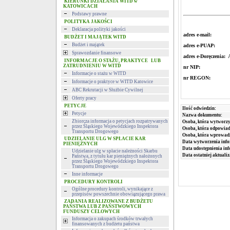
KIERUNKI DZIAŁANIA WITD w
KATOWICACH
Podstawy prawne
POLITYKA JAKOŚCI
Deklaracja polityki jakości
adres e-mail:
BUDŻET I MAJĄTEK WITD
Budżet i majątek
adres e-PUAP
Sprawozdanie finansowe
adres e-Doręczenia:
A
INFORMACJE O STAŻU, PRAKTYCE LUB
ZATRUDNIENIU W WITD
nr NIP:
954-23
Informacje o stażu w WITD
nr REGO
Informacje o praktyce w WITD Katowice
ABC Rekrutacji w Służbie Cywilnej
Oferty pracy
PETYCJE
Ilość odwiedzin:
Petycje
Nazwa dokumentu:
Zbiorcza informacja o petycjach rozpatrywanych
Osoba, która wytworzy
przez Śląskiego Wojewódzkiego Inspektora
Osoba, która odpowiada
Transportu Drogowego
Osoba, która wprowad
UDZIELANIE ULG W SPŁACIE KAR
Data wytworzenia info
PIENIĘŻNYCH
Data udostępnienia inf
Udzielanie ulg w spłacie należności Skarbu
Data ostatniej aktualiz
Państwa, z tytułu kar pieniężnych nałożonych
przez Śląskiego Wojewódzkiego Inspektora
Transportu Drogowego
Inne informacje
PROCEDURY KONTROLI
Ogólne procedury kontroli, wynikające z
przepisów powszechnie obowiązującego prawa
ZADANIA REALIZOWANE Z BUDŻETU
PAŃSTWA LUB Z PAŃSTWOWYCH
FUNDUSZY CELOWYCH
Informacja o zakupach środków trwałych
finansowanych z budżetu państwa