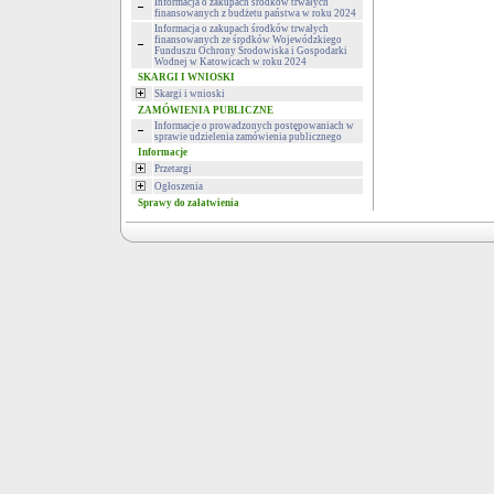
Informacja o zakupach środków trwałych
finansowanych z budżetu państwa w roku 2024
Informacja o zakupach środków trwałych
finansowanych ze środków Wojewódzkiego
Funduszu Ochrony Środowiska i Gospodarki
Wodnej w Katowicach w roku 2024
SKARGI I WNIOSKI
Skargi i wnioski
ZAMÓWIENIA PUBLICZNE
Informacje o prowadzonych postępowaniach w
sprawie udzielenia zamówienia publicznego
Informacje
Przetargi
Ogłoszenia
Sprawy do załatwienia