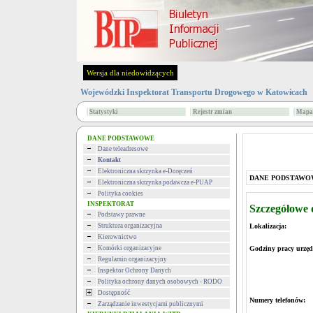
Wersja dla niedowidzących
Wojewódzki Inspektorat Transportu Drogowego w Katowicach
Statystyki
Rejestr zmian
Mapa 
DANE PODSTAWOWE
Dane teleadresowe
Kontakt
Elektroniczna skrzynka e-Doręczeń
DANE PODSTAWO
Elektroniczna skrzynka podawcza e-PUAP
Polityka cookies
INSPEKTORAT
Szczegółowe
Podstawy prawne
Struktura organizacyjna
Lokalizacja:
40-5
ul. Żeliwn
Kierownictwo
Komórki organizacyjne
Godziny pracy urzęd
Regulamin organizacyjny
w poniedzia
Inspektor Ochrony Danych
w pozostałe 
Polityka ochrony danych osobowych - RODO
Dostępność
Numery telefonów:
se
Zarządzanie inwestycjami publicznymi
fax: +48