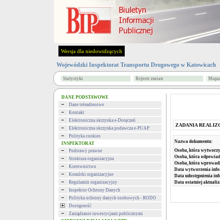
Wersja dla niedowidzących
Wojewódzki Inspektorat Transportu Drogowego w Katowicach
Statystyki
Rejestr zmian
Mapa 
DANE PODSTAWOWE
Dane teleadresowe
Kontakt
Elektroniczna skrzynka e-Doręczeń
ZADANIA REALI
Elektroniczna skrzynka podawcza e-PUAP
Polityka cookies
Nazwa dokumentu:
INSPEKTORAT
Osoba, która wytworzy
Podstawy prawne
Osoba, która odpowiada
Struktura organizacyjna
Osoba, która wprowad
Kierownictwo
Data wytworzenia info
Komórki organizacyjne
Data udostępnienia inf
Regulamin organizacyjny
Data ostatniej aktualiz
Inspektor Ochrony Danych
Polityka ochrony danych osobowych - RODO
Dostępność
Zarządzanie inwestycjami publicznymi