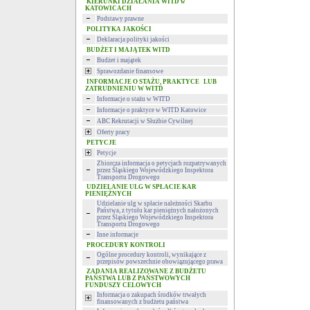
KIERUNKI DZIAŁANIA WITD w
KATOWICACH
Podstawy prawne
POLITYKA JAKOŚCI
Deklaracja polityki jakości
BUDŻET I MAJĄTEK WITD
Budżet i majątek
Sprawozdanie finansowe
INFORMACJE O STAŻU, PRAKTYCE LUB
ZATRUDNIENIU W WITD
Informacje o stażu w WITD
Informacje o praktyce w WITD Katowice
ABC Rekrutacji w Służbie Cywilnej
Oferty pracy
PETYCJE
Petycje
Zbiorcza informacja o petycjach rozpatrywanych
przez Śląskiego Wojewódzkiego Inspektora
Transportu Drogowego
UDZIELANIE ULG W SPŁACIE KAR
PIENIĘŻNYCH
Udzielanie ulg w spłacie należności Skarbu
Państwa, z tytułu kar pieniężnych nałożonych
przez Śląskiego Wojewódzkiego Inspektora
Transportu Drogowego
Inne informacje
PROCEDURY KONTROLI
Ogólne procedury kontroli, wynikające z
przepisów powszechnie obowiązującego prawa
ZADANIA REALIZOWANE Z BUDŻETU
PAŃSTWA LUB Z PAŃSTWOWYCH
FUNDUSZY CELOWYCH
Informacja o zakupach środków trwałych
finansowanych z budżetu państwa