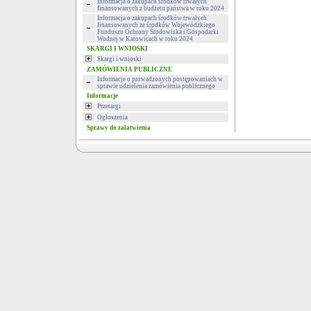
Informacja o zakupach środków trwałych
finansowanych z budżetu państwa w roku 2024
Informacja o zakupach środków trwałych
finansowanych ze środków Wojewódzkiego
Funduszu Ochrony Środowiska i Gospodarki
Wodnej w Katowicach w roku 2024
SKARGI I WNIOSKI
Skargi i wnioski
ZAMÓWIENIA PUBLICZNE
Informacje o prowadzonych postępowaniach w
sprawie udzielenia zamówienia publicznego
Informacje
Przetargi
Ogłoszenia
Sprawy do załatwienia