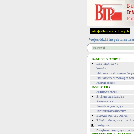
Wersja dla niedowidzących
Wojewódzki Inspektorat Tra
Statystyki
DANE PODSTAWOWE
Dane teleadresowe
Kontakt
Elektroniczna skrzynka e-Doręc
Elektroniczna skrzynka podawc
Polityka cookies
INSPEKTORAT
Podstawy prawne
Struktura organizacyjna
Kierownictwo
Komórki organizacyjne
Regulamin organizacyjny
Inspektor Ochrony Danych
Polityka ochrony danych osob
Dostępność
Zarządzanie inwestycjami publi