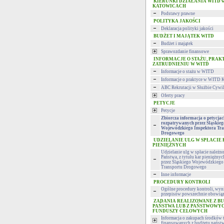
KIERUNKI DZIAŁANIA WITD 
KATOWICACH
Podstawy prawne
POLITYKA JAKOŚCI
Deklaracja polityki jakości
BUDŻET I MAJĄTEK WITD
Budżet i majątek
Sprawozdanie finansowe
INFORMACJE O STAŻU, PRAK
ZATRUDNIENIU W WITD
Informacje o stażu w WITD
Informacje o praktyce w WITD 
ABC Rekrutacji w Służbie Cywi
Oferty pracy
PETYCJE
Petycje
Zbiorcza informacja o petycjac
rozpatrywanych przez Śląskieg
Wojewódzkiego Inspektora Tra
Drogowego
UDZIELANIE ULG W SPŁACIE
PIENIĘŻNYCH
Udzielanie ulg w spłacie należn
Państwa, z tytułu kar pieniężny
przez Śląskiego Wojewódzkiego 
Transportu Drogowego
Inne informacje
PROCEDURY KONTROLI
Ogólne procedury kontroli, wyni
przepisów powszechnie obowiąz
ZADANIA REALIZOWANE Z B
PAŃSTWA LUB Z PAŃSTWOWY
FUNDUSZY CELOWYCH
Informacja o zakupach środków 
finansowanych z budżetu państ