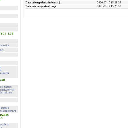
w
Data udostępnienia informacji:
2020-07-10 15:29:38
Data ostatniej aktualizacji:
2021-02-12 15:25:59
TYCE LUB
Katowice
lnej
h
o
nsportu
 KAR
ości Skarbu
ch nałożonych
Inspektora
kające z
ującego prawa
UDŻETU
CH
trwałych
wa