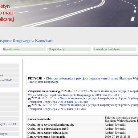
nsportu Drogowego w Katowicach
Rejestr zmian
Mapa strony
Instrukcja biuletynu
zeń
PETYCJE
>
Zbiorcza informacja o petycjach rozpatrywanych przez Śląskiego Wo
za e-PUAP
Transportu Drogowego
Załączniki do pobrania:
2020-07-10 15:30:07 -
Zbiorcza informacja o petycjach rozpa
Wojewódzkiego Inspektora Transportu Drogowego w 2019 roku
(163.41 kB)
2021-02-12 15:23:50 -
Zbiorcza informacja o petycjach rozpatrywanych przez Śląski
Transportu Drogowego w 2018 roku
(326.15 kB)
2021-02-12 15:25:23 -
Zbiorcza informacja o petycjach rozpatrywanych przez Śląski
Transportu Drogowego w 2017 roku
(1.14 MB)
Zbiorcza informacja o pety
Nazwa dokumentu:
Śląskiego Wojewódzkiego 
owych - RODO
Osoba, która wytworzyła informację:
Andrzej Jaworski
Osoba, która odpowiada za treść:
Andrzej Jaworski
Osoba, która wprowadzała dane:
Andrzej Jaworski
cznymi
Data wytworzenia informacji:
2020-07-10 15:29:38