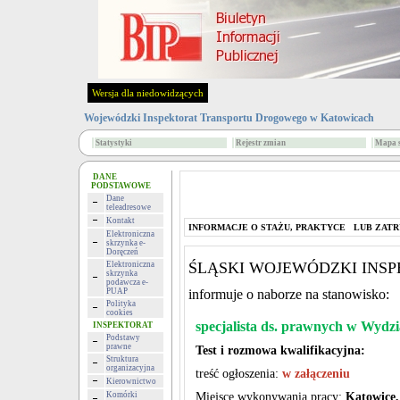
Wersja dla niedowidzących
Wojewódzki Inspektorat Transportu Drogowego w Katowicach
Statystyki
Rejestr zmian
Mapa s
DANE
PODSTAWOWE
Dane
teleadresowe
Kontakt
INFORMACJE O STAŻU, PRAKTYCE LUB ZATR
Elektroniczna
skrzynka e-
Doręczeń
ŚLĄSKI WOJEWÓDZKI INS
Elektroniczna
skrzynka
podawcza e-
PUAP
informuje o naborze na stanowisko:
Polityka
cookies
specjalista ds. prawnych w Wydz
INSPEKTORAT
Podstawy
prawne
Test i rozmowa kwalifikacyjna:
Struktura
organizacyjna
treść ogłoszenia:
w załączeniu
Kierownictwo
Komórki
Miejsce wykonywania pracy:
Katowice,