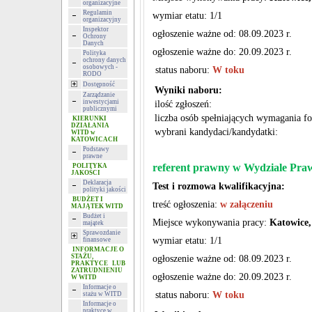
organizacyjne
Regulamin
wymiar etatu: 1/1
organizacyjny
Inspektor
ogłoszenie ważne od: 08.09.2023 r.
Ochrony
Danych
ogłoszenie ważne do: 20.09.2023 r.
Polityka
ochrony danych
osobowych -
status naboru:
W toku
RODO
Dostępność
Wyniki naboru:
Zarządzanie
inwestycjami
ilość zgłoszeń:
publicznymi
liczba osób spełniających wymagania f
KIERUNKI
DZIAŁANIA
wybrani kandydaci/kandydatki:
WITD w
KATOWICACH
Podstawy
prawne
referent prawny w Wydziale Pr
POLITYKA
JAKOŚCI
Deklaracja
Test i rozmowa kwalifikacyjna:
polityki jakości
BUDŻET I
treść ogłoszenia:
w załączeniu
MAJĄTEK WITD
Budżet i
Miejsce wykonywania pracy:
Katowice,
majątek
Sprawozdanie
wymiar etatu: 1/1
finansowe
INFORMACJE O
STAŻU,
ogłoszenie ważne od: 08.09.2023 r.
PRAKTYCE LUB
ZATRUDNIENIU
ogłoszenie ważne do: 20.09.2023 r.
W WITD
Informacje o
status naboru:
W toku
stażu w WITD
Informacje o
praktyce w