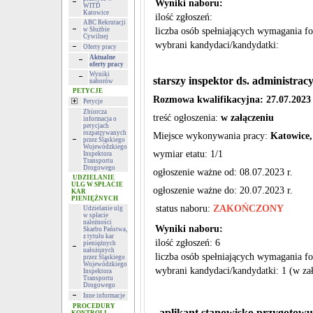
Wyniki naboru:
WITD
Katowice
ilość zgłoszeń:
ABC Rekrutacji
w Służbie
liczba osób spełniających wymagania f
Cywilnej
wybrani kandydaci/kandydatki:
Oferty pracy
Aktualne
oferty pracy
Wyniki
starszy inspektor ds. administrac
naborów
PETYCJE
Rozmowa kwalifikacyjna: 27.07.2023 r
Petycje
Zbiorcza
treść ogłoszenia:
w załączeniu
informacja o
petycjach
rozpatrywanych
Miejsce wykonywania pracy:
Katowice,
przez Śląskiego
Wojewódzkiego
wymiar etatu: 1/1
Inspektora
Transportu
Drogowego
ogłoszenie ważne od: 08.07.2023 r.
UDZIELANIE
ULG W SPŁACIE
ogłoszenie ważne do: 20.07.2023 r.
KAR
PIENIĘŻNYCH
status naboru:
ZAKOŃCZONY
Udzielanie ulg
w spłacie
należności
Wyniki naboru:
Skarbu Państwa,
z tytułu kar
ilość zgłoszeń: 6
pieniężnych
nałożonych
liczba osób spełniających wymagania fo
przez Śląskiego
Wojewódzkiego
wybrani kandydaci/kandydatki: 1 (w zał
Inspektora
Transportu
Drogowego
Inne informacje
PROCEDURY
aplikant stanowisko przygotowu