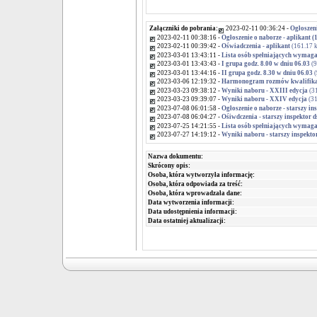
Załączniki do pobrania:
2023-02-11 00:36:24 -
Ogłoszeni
2023-02-11 00:38:16 -
Ogłoszenie o naborze - aplikant (
2023-02-11 00:39:42 -
Oświadczenia - aplikant
(161.17 
2023-03-01 13:43:11 -
Lista osób spełniających wymag
2023-03-01 13:43:43 -
I grupa godz. 8.00 w dniu 06.03
(9
2023-03-01 13:44:16 -
II grupa godz. 8.30 w dniu 06.03
(
2023-03-06 12:19:32 -
Harmonogram rozmów kwalifika
2023-03-23 09:38:12 -
Wyniki naboru - XXIII edycja
(31
2023-03-23 09:39:07 -
Wyniki naboru - XXIV edycja
(31
2023-07-08 06:01:58 -
Ogłoszenie o naborze - starszy in
2023-07-08 06:04:27 -
Ośiwdczenia - starszy inspektor 
2023-07-25 14:21:55 -
Lista osób spełniających wymag
2023-07-27 14:19:12 -
Wyniki naboru - starszy inspekto
Nazwa dokumentu:
Skrócony opis:
Osoba, która wytworzyła informację:
Osoba, która odpowiada za treść:
Osoba, która wprowadzała dane:
Data wytworzenia informacji:
Data udostępnienia informacji:
Data ostatniej aktualizacji: