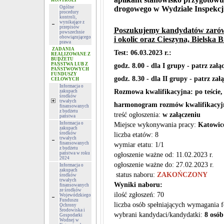
KONTROLI
Ogólne
drogowego w Wydziale Inspekcj
procedury
kontroli,
wynikające z
przepisów
Poszukujemy kandydatów zarówno
powszechnie
obowiązującego
i okolic oraz Cieszyna, Bielska B
prawa
ZADANIA
Test: 06.03.2023 r.:
REALIZOWANE Z
BUDŻETU
PAŃSTWA LUB Z
godz. 8.00 - dla I grupy - patrz załą
PAŃSTWOWYCH
FUNDUSZY
godz. 8.30 - dla II grupy - patrz zał
CELOWYCH
Informacja o
Rozmowa kwalifikacyjna: po teście,
zakupach
środków
trwałych
harmonogram rozmów kwalifikac
finansowanych
z budżetu
treść ogłoszenia:
w załączeniu
państwa
Informacja o
Miejsce wykonywania pracy:
Katowice
zakupach
środków
liczba etatów: 8
trwałych
finansowanych
wymiar etatu: 1/1
z budżetu
państwa w roku
ogłoszenie ważne od: 11.02.2023 r.
2024
ogłoszenie ważne do: 27.02.2023 r.
Informacja o
zakupach
status naboru:
ZAKOŃCZONY
środków
trwałych
Wyniki naboru:
finansowanych
ze środków
ilość zgłoszeń: 70
Wojewódzkiego
Funduszu
liczba osób spełniających wymagania 
Ochrony
Środowiska i
wybrani kandydaci/kandydatki:
8 osób
Gospodarki
Wodnej w