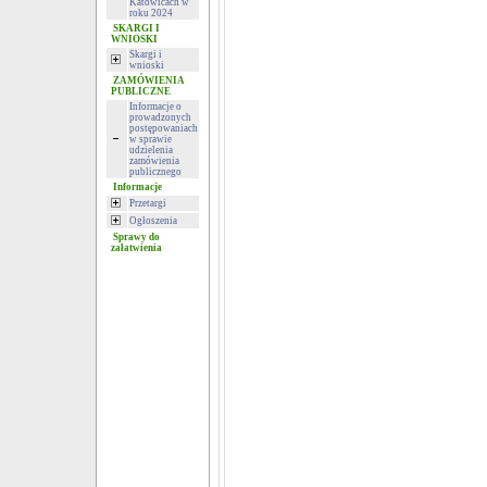
Katowicach w
roku 2024
SKARGI I
WNIOSKI
Skargi i
wnioski
ZAMÓWIENIA
PUBLICZNE
Informacje o
prowadzonych
postępowaniach
w sprawie
udzielenia
zamówienia
publicznego
Informacje
Przetargi
Ogłoszenia
Sprawy do
załatwienia