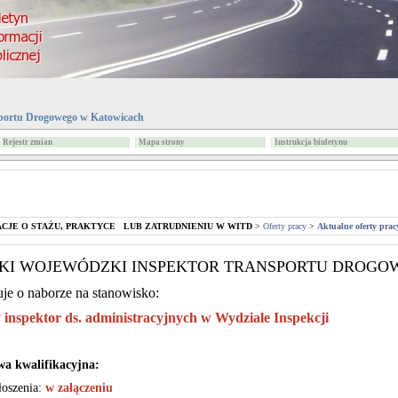
portu Drogowego w Katowicach
Rejestr zmian
Mapa strony
Instrukcja biuletynu
CJE O STAŻU, PRAKTYCE LUB ZATRUDNIENIU W WITD
>
Oferty pracy
>
Aktualne oferty prac
KI WOJEWÓDZKI INSPEKTOR TRANSPORTU DROGO
uje o naborze na stanowisko:
y inspektor ds. administracyjnych w Wydziale Inspekcji
a kwalifikacyjna:
łoszenia:
w załączeniu