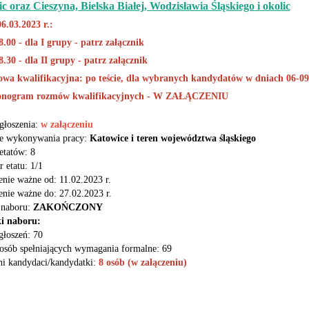
lic oraz Cieszyna, Bielska Białej, Wodzisławia Śląskiego i okolic
06.03.2023 r.:
8.00 - dla I grupy - patrz załącznik
8.30 - dla II grupy - patrz załącznik
wa kwalifikacyjna: po teście, dla wybranych kandydatów w dniach 06-09.
nogram rozmów kwalifikacyjnych - W ZAŁĄCZENIU
ogłoszenia:
w załączeniu
ce wykonywania pracy:
Katowice i teren województwa śląskiego
 etatów: 8
 etatu: 1/1
enie ważne od:
11.02.2023 r.
enie ważne do:
27.02.2023 r.
 naboru:
ZAKOŃCZONY
i naboru:
zgłoszeń: 70
 osób spełniających wymagania formalne: 69
i kandydaci/kandydatki:
8 osób (w załączeniu)