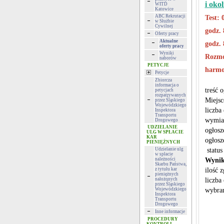
i oko
WITD
Katowice
ABC Rekrutacji
Test: 
w Służbie
Cywilnej
godz. 
Oferty pracy
Aktualne
godz. 
oferty pracy
Wyniki
Rozmo
naborów
PETYCJE
harmo
Petycje
Zbiorcza
informacja o
treść 
petycjach
rozpatrywanych
Miejs
przez Śląskiego
Wojewódzkiego
liczba
Inspektora
Transportu
wymiar
Drogowego
UDZIELANIE
ogłosz
ULG W SPŁACIE
KAR
ogłosz
PIENIĘŻNYCH
Udzielanie ulg
status
w spłacie
należności
Wynik
Skarbu Państwa,
z tytułu kar
ilość 
pieniężnych
nałożonych
liczba
przez Śląskiego
Wojewódzkiego
wybran
Inspektora
Transportu
Drogowego
Inne informacje
PROCEDURY