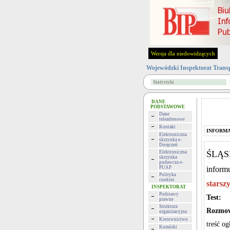
Wersja dla niedowidzących
Wojewódzki Inspektorat Trans
Statystyki
DANE
PODSTAWOWE
Dane
teleadresowe
Kontakt
INFORMA
Elektroniczna
skrzynka e-
Doręczeń
ŚLĄS
Elektroniczna
skrzynka
podawcza e-
PUAP
inform
Polityka
cookies
starsz
INSPEKTORAT
Podstawy
Test:
prawne
Struktura
Rozmow
organizacyjna
Kierownictwo
treść og
Komórki