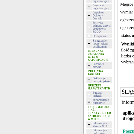
organizacyjne
Miejsce
Regulamin
organizacyjny
wymiar 
Inspektor
Ochrony
Danych
ogłosze
Polityka
ochrony danych
ogłosze
osobowych -
RODO
status 
Dostępność
Zarządzanie
Wyniki
inwestycjami
publicznymi
ilość z
KIERUNKI
DZIAŁANIA
liczba 
WITD w
KATOWICACH
wybran
Podstawy
prawne
POLITYKA
JAKOŚCI
Deklaracja
polityki jakości
BUDŻET I
MAJĄTEK WITD
ŚLĄ
Budżet i
majątek
Sprawozdanie
inform
finansowe
INFORMACJE O
STAŻU,
aplik
PRAKTYCE LUB
ZATRUDNIENIU
drogo
W WITD
Informacje o
stażu w WITD
Poszu
Informacje o
praktyce w