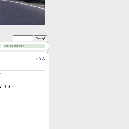
Pliki do pobrania
A
A
A
y
WEGO