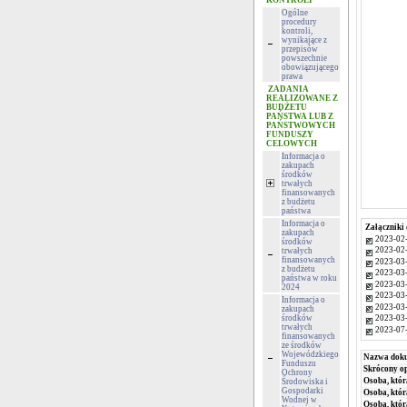
KONTROLI
Ogólne
procedury
kontroli,
wynikające z
przepisów
powszechnie
obowiązującego
prawa
ZADANIA
REALIZOWANE Z
BUDŻETU
PAŃSTWA LUB Z
PAŃSTWOWYCH
FUNDUSZY
CELOWYCH
Informacja o
zakupach
środków
trwałych
finansowanych
z budżetu
państwa
Informacja o
Załączniki 
zakupach
2023-02-
środków
2023-02-
trwałych
finansowanych
2023-03-
z budżetu
2023-03-
państwa w roku
2023-03-
2024
2023-03-
Informacja o
2023-03-
zakupach
środków
2023-03-
trwałych
2023-07-
finansowanych
ze środków
Wojewódzkiego
Nazwa dok
Funduszu
Skrócony op
Ochrony
Osoba, któr
Środowiska i
Gospodarki
Osoba, któr
Wodnej w
Osoba, któ