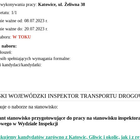
 wykonywania pracy:
Katowice, ul. Żeliwna 38
etatu: 1/1
nie ważne od:
08.07.2023 r.
nie ważne do:
20.07.2023 r.
naboru:
W TOKU
 naboru:
głoszeń:
osób spełniających wymagania formalne:
i kandydaci/kandydatki:
SKI WOJEWÓDZKI INSPEKTOR TRANSPORTU DROG
uje o naborze na stanowisko:
ant stanowisko przygotowujące do pracy na stanowisku inspektora
wego w Wydziale Inspekcji
kujemy kandydatów zarówno z Katowic, Gliwic i okolic, jak i z r