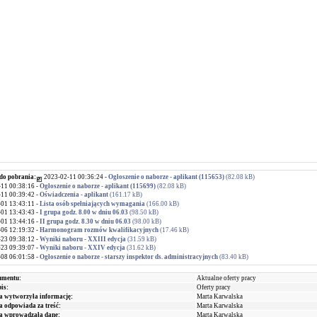
do pobrania:
2023-02-11 00:36:24 -
Ogłoszenie o naborze - aplikant (115653)
(82.08 kB)
11 00:38:16 -
Ogłoszenie o naborze - aplikant (115699)
(82.08 kB)
11 00:39:42 -
Oświadczenia - aplikant
(161.17 kB)
01 13:43:11 -
Lista osób spełniających wymagania
(166.00 kB)
01 13:43:43 -
I grupa godz. 8.00 w dniu 06.03
(98.50 kB)
01 13:44:16 -
II grupa godz. 8.30 w dniu 06.03
(98.00 kB)
06 12:19:32 -
Harmonogram rozmów kwalifikacyjnych
(17.46 kB)
23 09:38:12 -
Wyniki naboru - XXIII edycja
(31.59 kB)
23 09:39:07 -
Wyniki naboru - XXIV edycja
(31.62 kB)
08 06:01:58 -
Ogłoszenie o naborze - starszy inspektor ds. administracyjnych
(83.40 kB)
umentu:
Aktualne oferty pracy
is:
Oferty pracy
a wytworzyła informację:
Marta Karwalska
a odpowiada za treść:
Marta Karwalska
ra wprowadzała dane:
Marta Karwalska