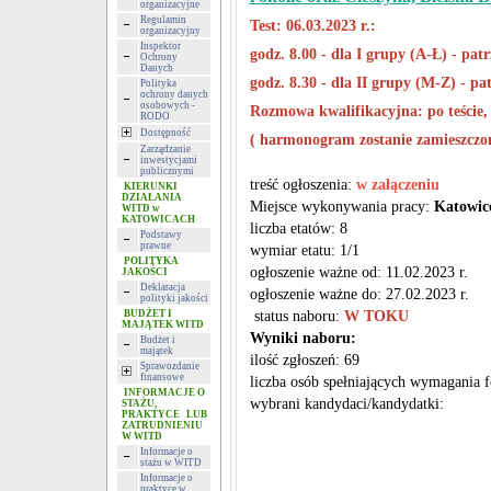
organizacyjne
Regulamin
Test: 06.03.2023 r.:
organizacyjny
Inspektor
godz. 8.00 - dla I grupy (A-Ł) - patr
Ochrony
Danych
godz. 8.30 - dla II grupy (M-Z) - pa
Polityka
ochrony danych
osobowych -
Rozmowa kwalifikacyjna: po teście,
RODO
Dostępność
( harmonogram zostanie zamieszczony
Zarządzanie
inwestycjami
publicznymi
treść ogłoszenia:
w załączeniu
KIERUNKI
DZIAŁANIA
Miejsce wykonywania pracy:
Katowice
WITD w
KATOWICACH
liczba etatów: 8
Podstawy
prawne
wymiar etatu: 1/1
POLITYKA
ogłoszenie ważne od:
11.02.2023 r.
JAKOŚCI
Deklaracja
ogłoszenie ważne do:
27.02.2023 r.
polityki jakości
BUDŻET I
status naboru:
W TOKU
MAJĄTEK WITD
Wyniki naboru:
Budżet i
majątek
ilość zgłoszeń: 69
Sprawozdanie
finansowe
liczba osób spełniających wymagania 
INFORMACJE O
wybrani kandydaci/kandydatki:
STAŻU,
PRAKTYCE LUB
ZATRUDNIENIU
W WITD
Informacje o
stażu w WITD
Informacje o
praktyce w