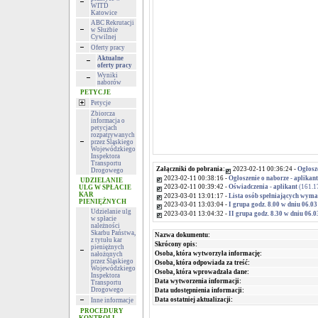
WITD
Katowice
ABC Rekrutacji
w Służbie
Cywilnej
Oferty pracy
Aktualne
oferty pracy
Wyniki
naborów
PETYCJE
Petycje
Zbiorcza
informacja o
petycjach
rozpatrywanych
przez Śląskiego
Wojewódzkiego
Inspektora
Transportu
Załączniki do pobrania:
2023-02-11 00:36:24 -
Ogłosze
Drogowego
2023-02-11 00:38:16 -
Ogłoszenie o naborze - aplikan
UDZIELANIE
2023-02-11 00:39:42 -
Oświadczenia - aplikant
(161.1
ULG W SPŁACIE
KAR
2023-03-01 13:01:17 -
Lista osób spełniających wym
PIENIĘŻNYCH
2023-03-01 13:03:04 -
I grupa godz. 8.00 w dniu 06.03
Udzielanie ulg
2023-03-01 13:04:32 -
II grupa godz. 8.30 w dniu 06.0
w spłacie
należności
Skarbu Państwa,
Nazwa dokumentu:
z tytułu kar
Skrócony opis:
pieniężnych
Osoba, która wytworzyła informację:
nałożonych
przez Śląskiego
Osoba, która odpowiada za treść:
Wojewódzkiego
Osoba, która wprowadzała dane:
Inspektora
Data wytworzenia informacji:
Transportu
Drogowego
Data udostępnienia informacji:
Data ostatniej aktualizacji:
Inne informacje
PROCEDURY