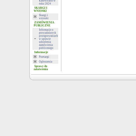
Katowicach w
roku 2024
SKARGI I
WNIOSKI
Skargi i
wnioski
ZAMÓWIENIA
PUBLICZNE
Informacje o
prowadzonych
postępowaniach
w sprawie
udzielenia
zamówienia
publicznego
Informacje
Przetargi
Ogłoszenia
Sprawy do
załatwienia