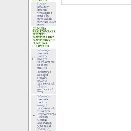
KONTROLI
Ogólne
procedury
kontroli,
wynikające z
przepisów
powszechnie
obowiązującego
prawa
ZADANIA
REALIZOWANE Z
BUDŻETU
PAŃSTWA LUB Z
PAŃSTWOWYCH
FUNDUSZY
CELOWYCH
Informacja o
zakupach
środków
trwałych
finansowanych
z budżetu
państwa
Informacja o
zakupach
środków
trwałych
finansowanych
z budżetu
państwa w roku
2024
Informacja o
zakupach
środków
trwałych
finansowanych
ze środków
Wojewódzkiego
Funduszu
Ochrony
Środowiska i
Gospodarki
Wodnej w