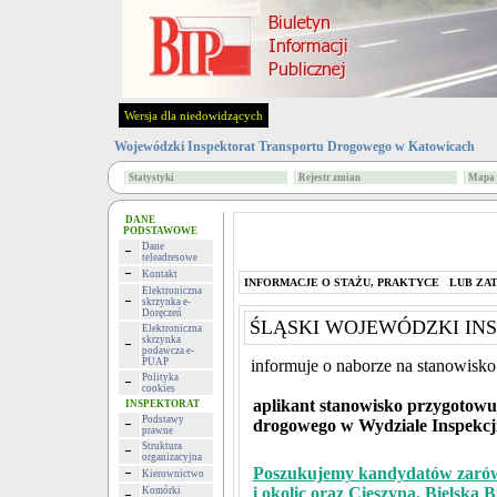
Wersja dla niedowidzących
Wojewódzki Inspektorat Transportu Drogowego w Katowicach
Statystyki
Rejestr zmian
Mapa 
DANE
PODSTAWOWE
Dane
teleadresowe
Kontakt
INFORMACJE O STAŻU, PRAKTYCE LUB ZAT
Elektroniczna
skrzynka e-
Doręczeń
ŚLĄSKI WOJEWÓDZKI I
Elektroniczna
skrzynka
podawcza e-
PUAP
informuje o naborze na stanowisko
Polityka
cookies
aplikant stanowisko przygotowu
INSPEKTORAT
Podstawy
drogowego w Wydziale Inspekcj
prawne
Struktura
organizacyjna
Poszukujemy kandydatów zarówno
Kierownictwo
i okolic oraz Cieszyna, Bielska B
Komórki