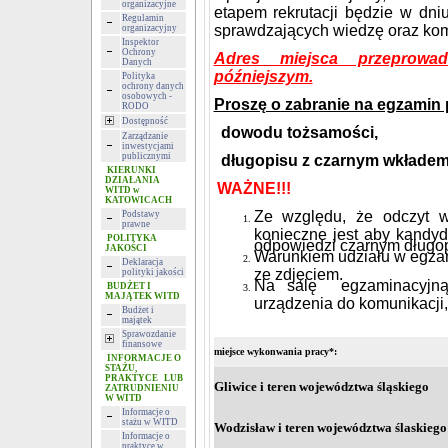
organizacyjne
etapem rekrutacji będzie w dn
Regulamin
sprawdzających wiedzę oraz kom
organizacyjny
Inspektor
Ochrony
A
dres miejsca przeprowa
Danych
późniejszym.
Polityka
ochrony danych
osobowych -
Proszę o zabranie na egzamin
RODO
Dostępność
dowodu tożsamości,
Zarządzanie
inwestycjami
publicznymi
długopisu z czarnym wkłade
KIERUNKI
DZIAŁANIA
WAŻNE!!!
WITD w
KATOWICACH
Ze względu, że odczyt w
Podstawy
prawne
konieczne jest aby kandyd
POLITYKA
odpowiedzi czarnym długo
JAKOŚCI
Warunkiem udziału w egzam
Deklaracja
ze zdjęciem.
polityki jakości
Na salę egzaminacyjną 
BUDŻET I
MAJĄTEK WITD
urządzenia do komunikacji,
Budżet i
majątek
Sprawozdanie
finansowe
miejsce wykonwania pracy*:
INFORMACJE O
STAŻU,
PRAKTYCE LUB
Gliwice i teren województwa śląskiego
ZATRUDNIENIU
W WITD
Informacje o
stażu w WITD
Wodzisław i teren województwa ślaskiego
Informacje o
praktyce w