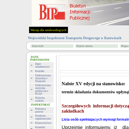
Wersja dla niedowidzących
Wojewódzki Inspektorat Transportu Drogowego w Katowicach
Statystyki
Rejestr zmian
Mapa s
DANE
PODSTAWOWE
Dane
teleadresowe
Kontakt
Elektroniczna
skrzynka e-
Doręczeń
Nabór XV edycji na stanowisko
:
Elektroniczna
skrzynka
podawcza e-
termin składania dokumentów upłynął
PUAP
Polityka
cookies
INSPEKTORAT
Szczegółowych informacji dotyczą
Podstawy
zakładkach
prawne
Struktura
organizacyjna
Lista osób spełniajacych wymogi formaln
Kierownictwo
Uprzejmie informujemy, iż dl
Komórki