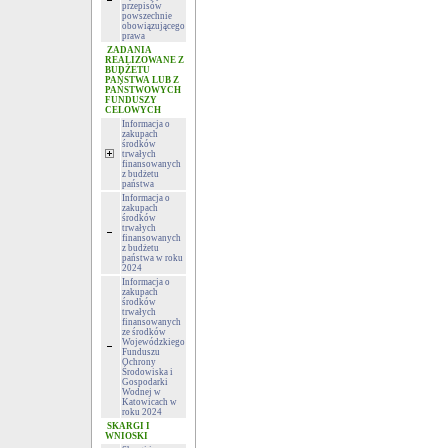
przepisów
powszechnie
obowiązującego
prawa
ZADANIA
REALIZOWANE Z
BUDŻETU
PAŃSTWA LUB Z
PAŃSTWOWYCH
FUNDUSZY
CELOWYCH
Informacja o
zakupach
środków
trwałych
finansowanych
z budżetu
państwa
Informacja o
zakupach
środków
trwałych
finansowanych
z budżetu
państwa w roku
2024
Informacja o
zakupach
środków
trwałych
finansowanych
ze środków
Wojewódzkiego
Funduszu
Ochrony
Środowiska i
Gospodarki
Wodnej w
Katowicach w
roku 2024
SKARGI I
WNIOSKI