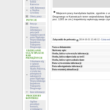
WITD
Katowice
ABC Rekrutacji
w Służbie
*
Cywilnej
Miejscem
pracy kandydata będzie, zgodnie z u
Oferty pracy
Drogowego w Katowicach teren województwa śląskie
poz. 1265 ze zm.) inspektorzy wykonują swoje czy
PETYCJE
Petycje
Zbiorcza
informacja o
petycjach
rozpatrywanych
przez Śląskiego
Załączniki do pobrania:
2014-10-31 13:40:12 -
Lista os
Wojewódzkiego
Inspektora
Transportu
Nazwa dokumentu:
Drogowego
Skrócony opis:
UDZIELANIE
ULG W SPŁACIE
Osoba, która wytworzyła informację:
KAR
Osoba, która odpowiada za treść:
PIENIĘŻNYCH
Osoba, która wprowadzała dane:
Udzielanie ulg
Data wytworzenia informacji:
w spłacie
Data udostępnienia informacji:
należności
Skarbu Państwa,
Data ostatniej aktualizacji:
z tytułu kar
pieniężnych
nałożonych
przez Śląskiego
Wojewódzkiego
Inspektora
Transportu
Drogowego
Inne informacje
PROCEDURY
KONTROLI
Ogólne
procedury
kontroli,
wynikające z