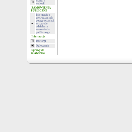
Skargi i
wnioski
ZAMÓWIENIA
PUBLICZNE
Informacje o
prowadzonych
postępowaniach
w sprawie
udzielenia
zamówienia
publicznego
Informacje
Przetargi
Ogłoszenia
Sprawy do
załatwienia