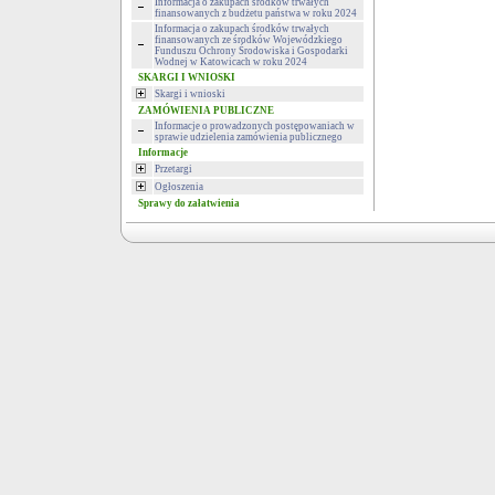
Informacja o zakupach środków trwałych
finansowanych z budżetu państwa w roku 2024
Informacja o zakupach środków trwałych
finansowanych ze środków Wojewódzkiego
Funduszu Ochrony Środowiska i Gospodarki
Wodnej w Katowicach w roku 2024
SKARGI I WNIOSKI
Skargi i wnioski
ZAMÓWIENIA PUBLICZNE
Informacje o prowadzonych postępowaniach w
sprawie udzielenia zamówienia publicznego
Informacje
Przetargi
Ogłoszenia
Sprawy do załatwienia