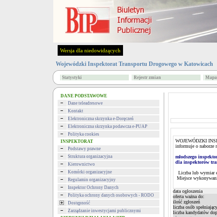
Wersja dla niedowidzących
Wojewódzki Inspektorat Transportu Drogowego w Katowicach
Statystyki
Rejestr zmian
Mapa 
DANE PODSTAWOWE
Dane teleadresowe
Kontakt
Elektroniczna skrzynka e-Doręczeń
Elektroniczna skrzynka podawcza e-PUAP
Polityka cookies
WOJEWÓDZKI INS
INSPEKTORAT
informuje o naborze 
Podstawy prawne
Struktura organizacyjna
młodszego inspekto
dla inspektorów tr
Kierownictwo
Komórki organizacyjne
Liczba lub wymiar 
Miejsce wykonywani
Regulamin organizacyjny
Inspektor Ochrony Danych
data ogłoszenia
Polityka ochrony danych osobowych - RODO
oferta ważna do:
ilość zgłoszeń
Dostępność
liczba osób spełniając
Zarządzanie inwestycjami publicznymi
liczba kandydatów do