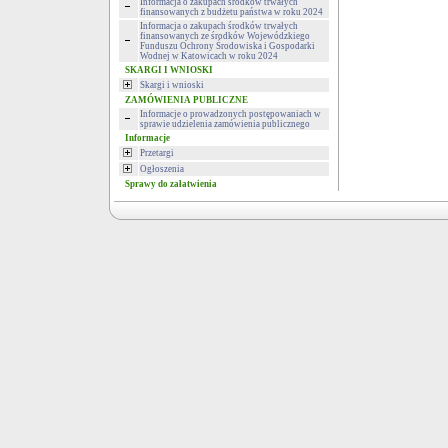
Informacja o zakupach środków trwałych
finansowanych z budżetu państwa w roku 2024
Informacja o zakupach środków trwałych
finansowanych ze środków Wojewódzkiego
Funduszu Ochrony Środowiska i Gospodarki
Wodnej w Katowicach w roku 2024
SKARGI I WNIOSKI
Skargi i wnioski
ZAMÓWIENIA PUBLICZNE
Informacje o prowadzonych postępowaniach w
sprawie udzielenia zamówienia publicznego
Informacje
Przetargi
Ogłoszenia
Sprawy do załatwienia