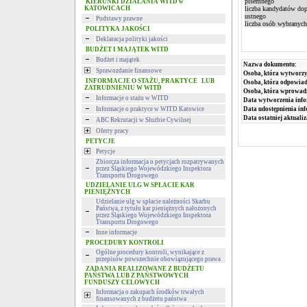
pisemnego
KIERUNKI DZIAŁANIA WITD w
KATOWICACH
liczba kandydatów do
ustnego
Podstawy prawne
liczba osób wybranych
POLITYKA JAKOŚCI
Deklaracja polityki jakości
BUDŻET I MAJĄTEK WITD
Budżet i majątek
Nazwa dokumentu:
Sprawozdanie finansowe
Osoba, która wytworzy
INFORMACJE O STAŻU, PRAKTYCE LUB
Osoba, która odpowiada
ZATRUDNIENIU W WITD
Osoba, która wprowad
Informacje o stażu w WITD
Data wytworzenia info
Informacje o praktyce w WITD Katowice
Data udostępnienia inf
Data ostatniej aktualiz
ABC Rekrutacji w Służbie Cywilnej
Oferty pracy
PETYCJE
Petycje
Zbiorcza informacja o petycjach rozpatrywanych
przez Śląskiego Wojewódzkiego Inspektora
Transportu Drogowego
UDZIELANIE ULG W SPŁACIE KAR
PIENIĘŻNYCH
Udzielanie ulg w spłacie należności Skarbu
Państwa, z tytułu kar pieniężnych nałożonych
przez Śląskiego Wojewódzkiego Inspektora
Transportu Drogowego
Inne informacje
PROCEDURY KONTROLI
Ogólne procedury kontroli, wynikające z
przepisów powszechnie obowiązującego prawa
ZADANIA REALIZOWANE Z BUDŻETU
PAŃSTWA LUB Z PAŃSTWOWYCH
FUNDUSZY CELOWYCH
Informacja o zakupach środków trwałych
finansowanych z budżetu państwa