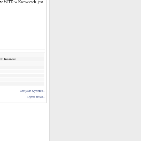
h w WITD w Katowicach jest
ITD Katowice
Wersja do wydruku...
Rejestr zmian...