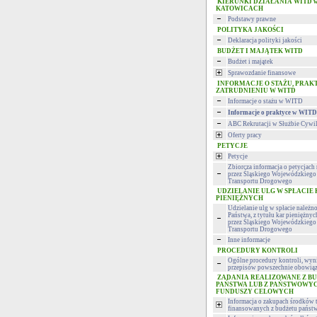
KIERUNKI DZIAŁANIA WITD 
KATOWICACH
Podstawy prawne
POLITYKA JAKOŚCI
Deklaracja polityki jakości
BUDŻET I MAJĄTEK WITD
Budżet i majątek
Sprawozdanie finansowe
INFORMACJE O STAŻU, PRAK
ZATRUDNIENIU W WITD
Informacje o stażu w WITD
Informacje o praktyce w WITD
ABC Rekrutacji w Służbie Cywi
Oferty pracy
PETYCJE
Petycje
Zbiorcza informacja o petycjac
przez Śląskiego Wojewódzkiego 
Transportu Drogowego
UDZIELANIE ULG W SPŁACIE
PIENIĘŻNYCH
Udzielanie ulg w spłacie należn
Państwa, z tytułu kar pieniężny
przez Śląskiego Wojewódzkiego 
Transportu Drogowego
Inne informacje
PROCEDURY KONTROLI
Ogólne procedury kontroli, wyni
przepisów powszechnie obowiąz
ZADANIA REALIZOWANE Z B
PAŃSTWA LUB Z PAŃSTWOWY
FUNDUSZY CELOWYCH
Informacja o zakupach środków 
finansowanych z budżetu państ