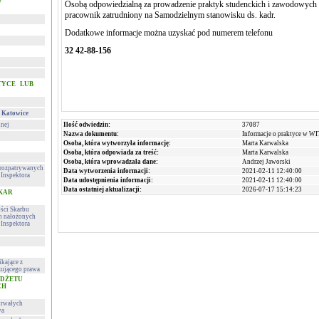
w
Osobą odpowiedzialną za prowadzenie praktyk studenckich i zawodowyc
pracownik zatrudniony na Samodzielnym stanowisku ds. kadr.
Dodatkowe informacje można uzyskać pod numerem telefonu
32 42-88-156
TYCE LUB
 Katowice
lnej
Ilość odwiedzin:
37087
Nazwa dokumentu:
Informacje o praktyce w W
Osoba, która wytworzyła informację:
Marta Karwalska
Osoba, która odpowiada za treść:
Marta Karwalska
Osoba, która wprowadzała dane:
Andrzej Jaworski
h rozpatrywanych
Data wytworzenia informacji:
2021-02-11 12:40:00
Inspektora
Data udostępnienia informacji:
2021-02-11 12:40:00
Data ostatniej aktualizacji:
2026-07-17 15:14:23
 KAR
ości Skarbu
ch nałożonych
Inspektora
kające z
ującego prawa
UDŻETU
CH
trwałych
wa