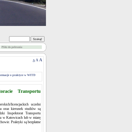
Pliki do pobrania
A
A
A
ormacje o praktyce w WITD
oracie Transportu
kich/licencjackich uczelni
a oraz kierunek studiów są
ki Inspektorat Transportu
tu w Katowicach lub w miarę
owie. Praktyki są bezpłatne