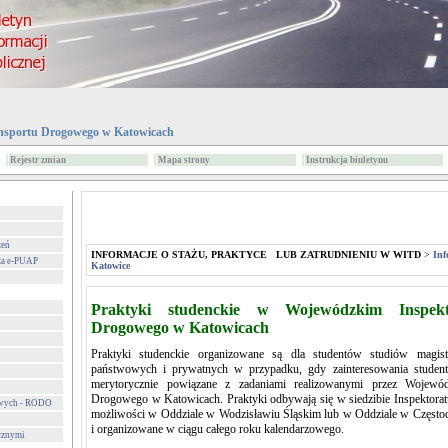
nsportu Drogowego w Katowicach
Rejestr zmian
Mapa strony
Instrukcja biuletynu
zeń
INFORMACJE O STAŻU, PRAKTYCE LUB ZATRUDNIENIU W WITD
>
Inf
za e-PUAP
Katowice
Praktyki studenckie w Wojewódzkim Inspekt
Drogowego w Katowicach
Praktyki studenckie organizowane są dla studentów studiów magisters
państwowych i prywatnych w przypadku, gdy zainteresowania student
merytorycznie powiązane z zadaniami realizowanymi przez Wojewódz
Drogowego w Katowicach. Praktyki odbywają się w siedzibie Inspektora
owych - RODO
możliwości w Oddziale w Wodzisławiu Śląskim lub w Oddziale w Częstoch
i organizowane w ciągu całego roku kalendarzowego.
cznymi