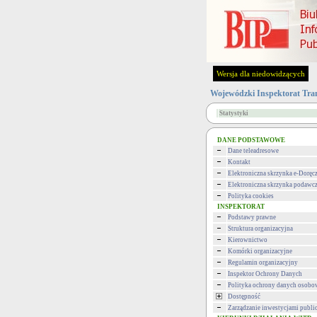
Wersja dla niedowidzących
Wojewódzki Inspektorat Tra
Statystyki
DANE PODSTAWOWE
Dane teleadresowe
Kontakt
Elektroniczna skrzynka e-Doręc
Elektroniczna skrzynka podawc
Polityka cookies
INSPEKTORAT
Podstawy prawne
Struktura organizacyjna
Kierownictwo
Komórki organizacyjne
Regulamin organizacyjny
Inspektor Ochrony Danych
Polityka ochrony danych osob
Dostępność
Zarządzanie inwestycjami publi