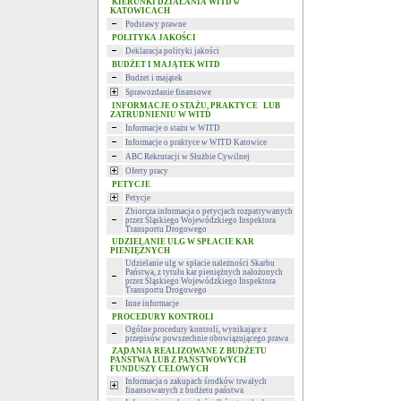
KIERUNKI DZIAŁANIA WITD w
KATOWICACH
Podstawy prawne
POLITYKA JAKOŚCI
Deklaracja polityki jakości
BUDŻET I MAJĄTEK WITD
Budżet i majątek
Sprawozdanie finansowe
INFORMACJE O STAŻU, PRAKTYCE LUB
ZATRUDNIENIU W WITD
Informacje o stażu w WITD
Informacje o praktyce w WITD Katowice
ABC Rekrutacji w Służbie Cywilnej
Oferty pracy
PETYCJE
Petycje
Zbiorcza informacja o petycjach rozpatrywanych
przez Śląskiego Wojewódzkiego Inspektora
Transportu Drogowego
UDZIELANIE ULG W SPŁACIE KAR
PIENIĘŻNYCH
Udzielanie ulg w spłacie należności Skarbu
Państwa, z tytułu kar pieniężnych nałożonych
przez Śląskiego Wojewódzkiego Inspektora
Transportu Drogowego
Inne informacje
PROCEDURY KONTROLI
Ogólne procedury kontroli, wynikające z
przepisów powszechnie obowiązującego prawa
ZADANIA REALIZOWANE Z BUDŻETU
PAŃSTWA LUB Z PAŃSTWOWYCH
FUNDUSZY CELOWYCH
Informacja o zakupach środków trwałych
finansowanych z budżetu państwa