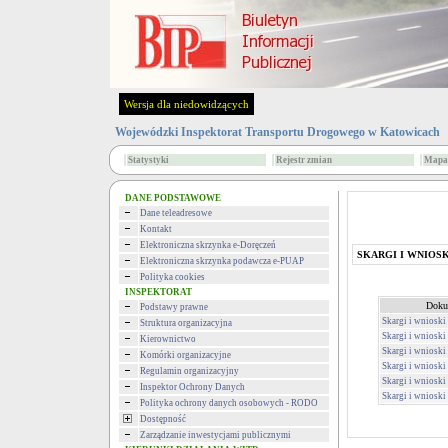
Wersja dla niedowidzących
Wojewódzki Inspektorat Transportu Drogowego w Katowicach
Statystyki
Rejestr zmian
Mapa 
DANE PODSTAWOWE
Dane teleadresowe
Kontakt
Elektroniczna skrzynka e-Doręczeń
SKARGI I WNIOSK
Elektroniczna skrzynka podawcza e-PUAP
Polityka cookies
INSPEKTORAT
Doku
Podstawy prawne
Skargi i wnioski
Struktura organizacyjna
Skargi i wnioski
Kierownictwo
Skargi i wnioski
Komórki organizacyjne
Skargi i wnioski
Regulamin organizacyjny
Skargi i wnioski
Inspektor Ochrony Danych
Skargi i wnioski
Polityka ochrony danych osobowych - RODO
Dostępność
Zarządzanie inwestycjami publicznymi