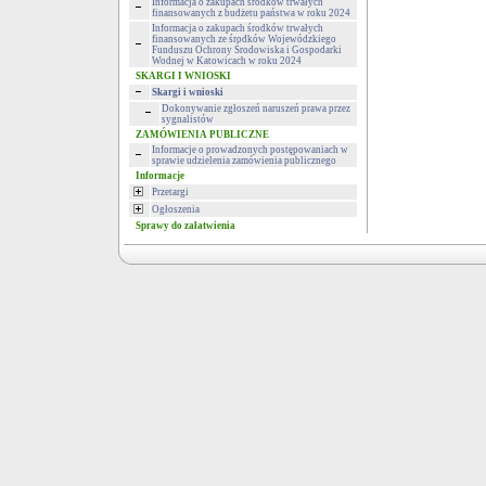
Informacja o zakupach środków trwałych
finansowanych z budżetu państwa w roku 2024
Informacja o zakupach środków trwałych
finansowanych ze środków Wojewódzkiego
Funduszu Ochrony Środowiska i Gospodarki
Wodnej w Katowicach w roku 2024
SKARGI I WNIOSKI
Skargi i wnioski
Dokonywanie zgłoszeń naruszeń prawa przez
sygnalistów
ZAMÓWIENIA PUBLICZNE
Informacje o prowadzonych postępowaniach w
sprawie udzielenia zamówienia publicznego
Informacje
Przetargi
Ogłoszenia
Sprawy do załatwienia