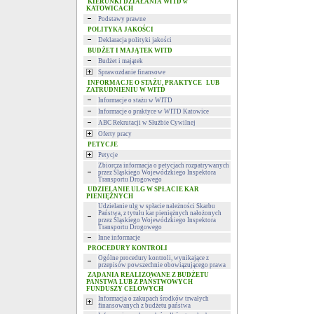
KIERUNKI DZIAŁANIA WITD w
KATOWICACH
Podstawy prawne
POLITYKA JAKOŚCI
Deklaracja polityki jakości
BUDŻET I MAJĄTEK WITD
Budżet i majątek
Sprawozdanie finansowe
INFORMACJE O STAŻU, PRAKTYCE LUB
ZATRUDNIENIU W WITD
Informacje o stażu w WITD
Informacje o praktyce w WITD Katowice
ABC Rekrutacji w Służbie Cywilnej
Oferty pracy
PETYCJE
Petycje
Zbiorcza informacja o petycjach rozpatrywanych
przez Śląskiego Wojewódzkiego Inspektora
Transportu Drogowego
UDZIELANIE ULG W SPŁACIE KAR
PIENIĘŻNYCH
Udzielanie ulg w spłacie należności Skarbu
Państwa, z tytułu kar pieniężnych nałożonych
przez Śląskiego Wojewódzkiego Inspektora
Transportu Drogowego
Inne informacje
PROCEDURY KONTROLI
Ogólne procedury kontroli, wynikające z
przepisów powszechnie obowiązującego prawa
ZADANIA REALIZOWANE Z BUDŻETU
PAŃSTWA LUB Z PAŃSTWOWYCH
FUNDUSZY CELOWYCH
Informacja o zakupach środków trwałych
finansowanych z budżetu państwa