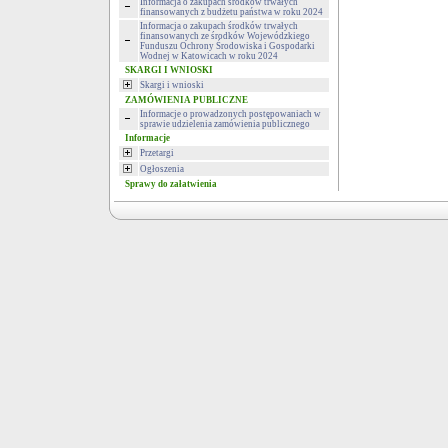
Informacja o zakupach środków trwałych
finansowanych z budżetu państwa w roku 2024
Informacja o zakupach środków trwałych
finansowanych ze środków Wojewódzkiego
Funduszu Ochrony Środowiska i Gospodarki
Wodnej w Katowicach w roku 2024
SKARGI I WNIOSKI
Skargi i wnioski
ZAMÓWIENIA PUBLICZNE
Informacje o prowadzonych postępowaniach w
sprawie udzielenia zamówienia publicznego
Informacje
Przetargi
Ogłoszenia
Sprawy do załatwienia