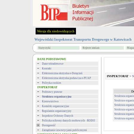
Wersja dla niedowidzących
Wojewódzki Inspektorat Transportu Drogowego w Katowicach
Statystyki
Rejestr zmian
Mapa 
DANE PODSTAWOWE
Dane teleadresowe
Kontakt
Elektroniczna skrzynka e-Doręczeń
INSPEKTORAT
>
S
Elektroniczna skrzynka podawcza e-PUAP
Polityka cookies
INSPEKTORAT
D
Podstawy prawne
Struktura organi
Struktura organizacyjna
Struktura organi
Kierownictwo
Struktura organi
Komórki organizacyjne
Struktura organi
Regulamin organizacyjny
Struktura organi
Inspektor Ochrony Danych
Struktura organi
Polityka ochrony danych osobowych - RODO
Dostępność
Zarządzanie inwestycjami publicznymi