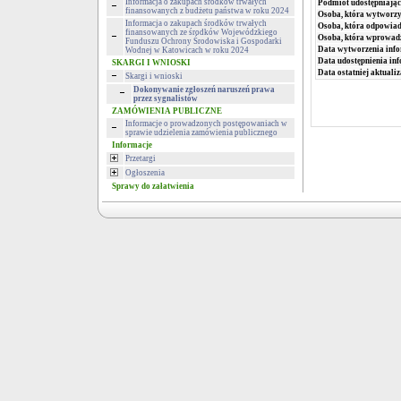
Informacja o zakupach środków trwałych
Podmiot udostępniając
finansowanych z budżetu państwa w roku 2024
Osoba, która wytworzy
Informacja o zakupach środków trwałych
Osoba, która odpowiada
finansowanych ze środków Wojewódzkiego
Osoba, która wprowad
Funduszu Ochrony Środowiska i Gospodarki
Data wytworzenia info
Wodnej w Katowicach w roku 2024
Data udostępnienia inf
SKARGI I WNIOSKI
Data ostatniej aktualiz
Skargi i wnioski
Dokonywanie zgłoszeń naruszeń prawa
przez sygnalistów
ZAMÓWIENIA PUBLICZNE
Informacje o prowadzonych postępowaniach w
sprawie udzielenia zamówienia publicznego
Informacje
Przetargi
Ogłoszenia
Sprawy do załatwienia