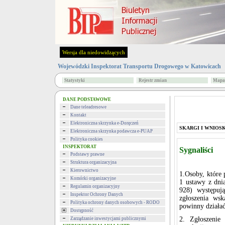
Wersja dla niedowidzących
Wojewódzki Inspektorat Transportu Drogowego w Katowicach
Statystyki
Rejestr zmian
Mapa 
DANE PODSTAWOWE
Dane teleadresowe
Kontakt
Elektroniczna skrzynka e-Doręczeń
SKARGI I WNIOSK
Elektroniczna skrzynka podawcza e-PUAP
Polityka cookies
INSPEKTORAT
Sygnaliści
Podstawy prawne
Struktura organizacyjna
Kierownictwo
1.Osoby, które 
Komórki organizacyjne
1 ustawy z dni
Regulamin organizacyjny
928) występuj
Inspektor Ochrony Danych
zgłoszenia ws
Polityka ochrony danych osobowych - RODO
powinny działać
Dostępność
2. Zgłoszenie
Zarządzanie inwestycjami publicznymi