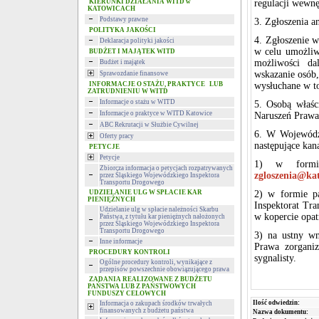
KIERUNKI DZIAŁANIA WITD w
regulacji wewnę
KATOWICACH
Podstawy prawne
3. Zgłoszenia 
POLITYKA JAKOŚCI
4. Zgłoszenie 
Deklaracja polityki jakości
w celu umożliwi
BUDŻET I MAJĄTEK WITD
możliwości da
Budżet i majątek
wskazanie osób,
Sprawozdanie finansowe
INFORMACJE O STAŻU, PRAKTYCE LUB
wysłuchane w t
ZATRUDNIENIU W WITD
Informacje o stażu w WITD
5. Osobą właśc
Informacje o praktyce w WITD Katowice
Naruszeń Prawa
ABC Rekrutacji w Służbie Cywilnej
6. W Wojewódz
Oferty pracy
następujące kan
PETYCJE
Petycje
1) w formie 
Zbiorcza informacja o petycjach rozpatrywanych
zgloszenia@kat
przez Śląskiego Wojewódzkiego Inspektora
Transportu Drogowego
UDZIELANIE ULG W SPŁACIE KAR
2) w formie pa
PIENIĘŻNYCH
Inspektorat Tr
Udzielanie ulg w spłacie należności Skarbu
w kopercie opat
Państwa, z tytułu kar pieniężnych nałożonych
przez Śląskiego Wojewódzkiego Inspektora
Transportu Drogowego
3) na ustny wn
Inne informacje
Prawa zorgani
PROCEDURY KONTROLI
sygnalisty.
Ogólne procedury kontroli, wynikające z
przepisów powszechnie obowiązującego prawa
ZADANIA REALIZOWANE Z BUDŻETU
PAŃSTWA LUB Z PAŃSTWOWYCH
FUNDUSZY CELOWYCH
Ilość odwiedzin:
Informacja o zakupach środków trwałych
finansowanych z budżetu państwa
Nazwa dokumentu: