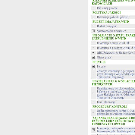
KIERUNKI DZIAŁANIA WITD 
KATOWICACH
Podstawy prawne
POLITYKA JAKOŚCI
Deklaracja polityki jakości
BUDŻET I MAJĄTEK WITD
Budżet i majątek
Sprawozdanie finansowe
INFORMACJE O STAŻU, PRAK
ZATRUDNIENIU W WITD
Informacje o stażu w WITD
Informacje o praktyce w WITD 
ABC Rekrutacji w Służbie Cywi
Oferty pracy
PETYCJE
Petycje
Zbiorcza informacja o petycjac
przez Śląskiego Wojewódzkiego 
Transportu Drogowego
UDZIELANIE ULG W SPŁACIE
PIENIĘŻNYCH
Udzielanie ulg w spłacie należn
Państwa, z tytułu kar pieniężny
przez Śląskiego Wojewódzkiego 
Transportu Drogowego
Inne informacje
PROCEDURY KONTROLI
Ogólne procedury kontroli, wyni
przepisów powszechnie obowiąz
ZADANIA REALIZOWANE Z B
PAŃSTWA LUB Z PAŃSTWOWY
FUNDUSZY CELOWYCH
Informacja o zakupach środków 
finansowanych z budżetu państ