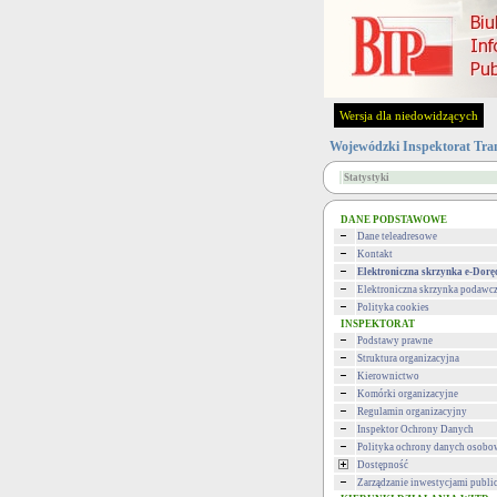
Wersja dla niedowidzących
Wojewódzki Inspektorat Tra
Statystyki
DANE PODSTAWOWE
Dane teleadresowe
Kontakt
Elektroniczna skrzynka e-Dorę
Elektroniczna skrzynka podawc
Polityka cookies
INSPEKTORAT
Podstawy prawne
Struktura organizacyjna
Kierownictwo
Komórki organizacyjne
Regulamin organizacyjny
Inspektor Ochrony Danych
Polityka ochrony danych osob
Dostępność
Zarządzanie inwestycjami publi