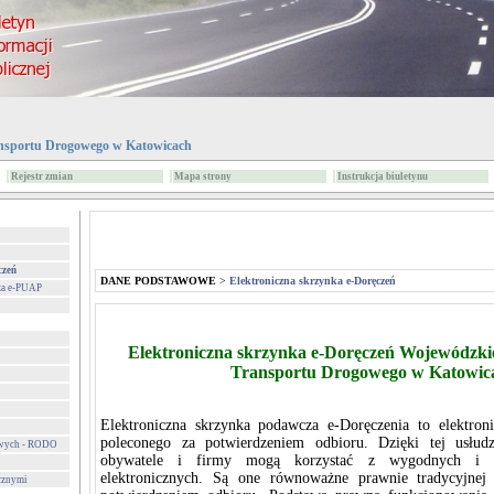
nsportu Drogowego w Katowicach
Rejestr zmian
Mapa strony
Instrukcja biuletynu
czeń
DANE PODSTAWOWE
>
Elektroniczna skrzynka e-Doręczeń
za e-PUAP
Elektroniczna skrzynka e-Doręczeń Wojewódzki
Transportu Drogowego w Katowic
Elektroniczna skrzynka podawcza e-Doręczenia to elektron
poleconego za potwierdzeniem odbioru. Dzięki tej usłud
owych - RODO
obywatele i firmy mogą korzystać z wygodnych i be
elektronicznych. Są one równoważne prawnie tradycyjnej 
cznymi