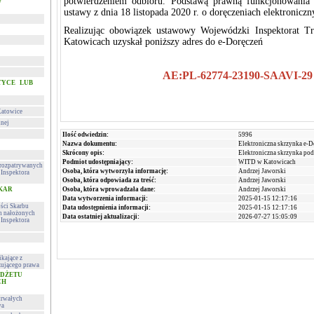
potwierdzeniem odbioru. Podstawą prawną funkcjonowania 
w
ustawy z dnia 18 listopada 2020 r. o doręczeniach elektroniczn
Realizując obowiązek ustawowy Wojewódzki Inspektorat T
Katowicach uzyskał poniższy adres do e-Doręczeń
AE:PL-62774-23190-SAAVI-29
TYCE LUB
Katowice
lnej
Ilość odwiedzin:
5996
Nazwa dokumentu:
Elektroniczna skrzynka e-D
Skrócony opis:
Elektroniczna skrzynka po
Podmiot udostępniający:
WITD w Katowicach
h rozpatrywanych
Osoba, która wytworzyła informację:
Andrzej Jaworski
Inspektora
Osoba, która odpowiada za treść:
Andrzej Jaworski
 KAR
Osoba, która wprowadzała dane:
Andrzej Jaworski
Data wytworzenia informacji:
2025-01-15 12:17:16
ości Skarbu
Data udostępnienia informacji:
2025-01-15 12:17:16
ch nałożonych
Data ostatniej aktualizacji:
2026-07-27 15:05:09
Inspektora
kające z
ującego prawa
UDŻETU
CH
trwałych
wa