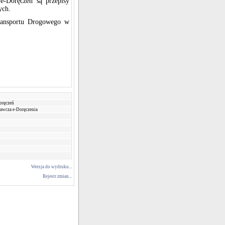
e-Doręczeń są przepisy
ych.
ransportu Drogowego w
oręczeń
dawcza e-Doręczenia
Wersja do wydruku...
Rejestr zmian...