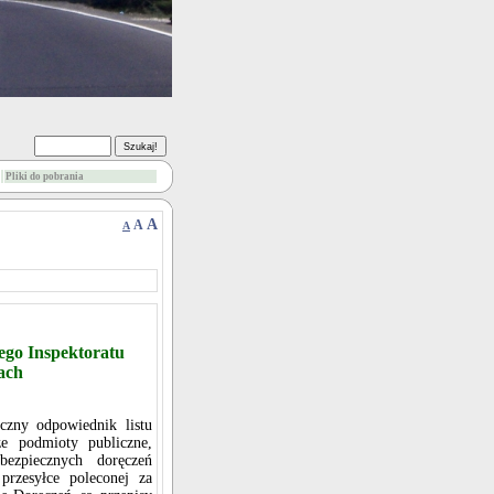
Pliki do pobrania
A
A
A
ego Inspektoratu
ach
iczny odpowiednik listu
ze podmioty publiczne,
zpiecznych doręczeń
przesyłce poleconej za