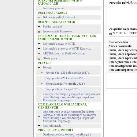
KIERUNKI DZIAŁANIA WITD w
została udzielo
KATOWICACH
Podstawy prawne
POLITYKA JAKOŚCI
Deklaracja polityki jakości
BUDŻET I MAJĄTEK WITD
Budżet i majątek
Załączniki do pobrani
Sprawozdanie finansowe
2024-09-17 13:01:0
INFORMACJE O STAŻU, PRAKTYCE LUB
ZATRUDNIENIU W WITD
Ilość odwiedzin:
Informacje o stażu w WITD
Nazwa dokumentu:
Informacje o praktyce w WITD Katowice
Osoba, która wytworzy
ABC Rekrutacji w Służbie Cywilnej
Osoba, która odpowiada
Osoba, która wprowad
Oferty pracy
Data wytworzenia info
PETYCJE
Data udostępnienia inf
Petycje
Data ostatniej aktualiz
Petycja z dnia 26 października 2017 r.
Petycja z dnia 20 kwietnia 2018 r.
Petycja z dnia 7 września 2024 r.
Petycja z dnia 18 maja 2026 r.
Zbiorcza informacja o petycjach rozpatrywanych
przez Śląskiego Wojewódzkiego Inspektora
Transportu Drogowego
UDZIELANIE ULG W SPŁACIE KAR
PIENIĘŻNYCH
Udzielanie ulg w spłacie należności Skarbu
Państwa, z tytułu kar pieniężnych nałożonych
przez Śląskiego Wojewódzkiego Inspektora
Transportu Drogowego
Inne informacje
PROCEDURY KONTROLI
Ogólne procedury kontroli, wynikające z