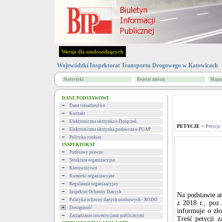
Wersja dla niedowidzących
Wojewódzki Inspektorat Transportu Drogowego w Katowicach
Statystyki
Rejestr zmian
Mapa 
DANE PODSTAWOWE
Dane teleadresowe
Kontakt
Elektroniczna skrzynka e-Doręczeń
PETYCJE
>
Petycje
Elektroniczna skrzynka podawcza e-PUAP
Polityka cookies
INSPEKTORAT
Podstawy prawne
Struktura organizacyjna
Kierownictwo
Komórki organizacyjne
Regulamin organizacyjny
Inspektor Ochrony Danych
Na podstawie ar
Polityka ochrony danych osobowych - RODO
z 2018 r., poz
Dostępność
informuje o zło
Zarządzanie inwestycjami publicznymi
Treść petycji 