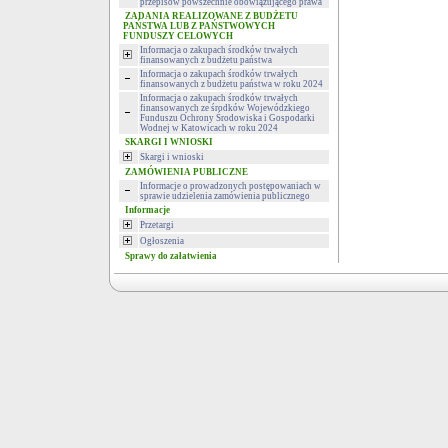
przepisów powszechnie obowiązującego prawa
ZADANIA REALIZOWANE Z BUDŻETU
PAŃSTWA LUB Z PAŃSTWOWYCH
FUNDUSZY CELOWYCH
Informacja o zakupach środków trwałych
finansowanych z budżetu państwa
Informacja o zakupach środków trwałych
finansowanych z budżetu państwa w roku 2024
Informacja o zakupach środków trwałych
finansowanych ze środków Wojewódzkiego
Funduszu Ochrony Środowiska i Gospodarki
Wodnej w Katowicach w roku 2024
SKARGI I WNIOSKI
Skargi i wnioski
ZAMÓWIENIA PUBLICZNE
Informacje o prowadzonych postępowaniach w
sprawie udzielenia zamówienia publicznego
Informacje
Przetargi
Ogłoszenia
Sprawy do załatwienia