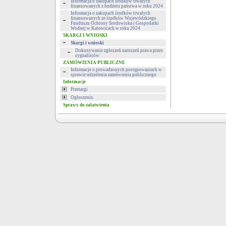
Informacja o zakupach środków trwałych
finansowanych z budżetu państwa w roku 2024
Informacja o zakupach środków trwałych
finansowanych ze środków Wojewódzkiego
Funduszu Ochrony Środowiska i Gospodarki
Wodnej w Katowicach w roku 2024
SKARGI I WNIOSKI
Skargi i wnioski
Dokonywanie zgłoszeń naruszeń prawa przez
sygnalistów
ZAMÓWIENIA PUBLICZNE
Informacje o prowadzonych postępowaniach w
sprawie udzielenia zamówienia publicznego
Informacje
Przetargi
Ogłoszenia
Sprawy do załatwienia