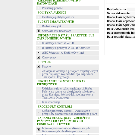
KIERUNKI DZIAŁANIA WITD w
KATOWICACH
Podstawy prawne
Ilość odwiedzin:
POLITYKA JAKOŚCI
Nazwa dokumentu:
Deklaracja polityki jakości
Osoba, która wytworzy
Osoba, która odpowiada
BUDŻET I MAJĄTEK WITD
Osoba, która wprowad
Budżet i majątek
Data wytworzenia info
Sprawozdanie finansowe
Data udostępnienia inf
INFORMACJE O STAŻU, PRAKTYCE LUB
Data ostatniej aktualiz
ZATRUDNIENIU W WITD
Informacje o stażu w WITD
Informacje o praktyce w WITD Katowice
ABC Rekrutacji w Służbie Cywilnej
Oferty pracy
PETYCJE
Petycje
Zbiorcza informacja o petycjach rozpatrywanych
przez Śląskiego Wojewódzkiego Inspektora
Transportu Drogowego
UDZIELANIE ULG W SPŁACIE KAR
PIENIĘŻNYCH
Udzielanie ulg w spłacie należności Skarbu
Państwa, z tytułu kar pieniężnych nałożonych
przez Śląskiego Wojewódzkiego Inspektora
Transportu Drogowego
Inne informacje
PROCEDURY KONTROLI
Ogólne procedury kontroli, wynikające z
przepisów powszechnie obowiązującego prawa
ZADANIA REALIZOWANE Z BUDŻETU
PAŃSTWA LUB Z PAŃSTWOWYCH
FUNDUSZY CELOWYCH
Informacja o zakupach środków trwałych
finansowanych z budżetu państwa