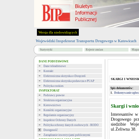
Wersja dla niedowidzących
Wojewódzki Inspektorat Transportu Drogowego w Katowicach
Statystyki
Rejestr zmian
Mapa 
DANE PODSTAWOWE
Dane teleadresowe
Kontakt
Elektroniczna skrzynka e-Doręczeń
SKARGI I WNIOSK
Elektroniczna skrzynka podawcza e-PUAP
Polityka cookies
Spis dokumentów:
INSPEKTORAT
1.
Dokonywanie zgłosz
Podstawy prawne
Struktura organizacyjna
Skargi i wnio
Kierownictwo
Komórki organizacyjne
Interesantów w
Regulamin organizacyjny
Drogowego prz
Inspektor Ochrony Danych
siedzibie Woj
Polityka ochrony danych osobowych - RODO
ul.Żeliwna 38.
Dostępność
Zarządzanie inwestycjami publicznymi