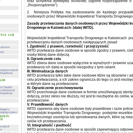
oraz uchylenia dyrektywy 95/46/WE (ogólne rozporządzenie o 
w
„Rozporządzenie”).
2. Niniejsza Polityka ma zastosowanie do każdego przypad
osobowych przez Wojewódzki Inspektorat Transportu Drogowego
Zasady przetwarzania danych osobowych przez Wojewódzki In
Drogowego w Katowicach- (dalej WITD).
TYCE LUB
Wojewódzki Inspektorat Transportu Drogowego w Katowicach prz
przetwarzaniu danych osobowych następujących zasad:
I. Zgodność z prawem, rzetelność i przejrzystość
Katowice
WITD
przetwarza dane osobowe w sposób zgodny z prawem, rzeteln
lnej
osoby której dane dotyczą.
II. Ograniczenie celu
WITD zbiera dane osobowe wyłącznie w wyraźnych i prawnie uzas
przetwarza ich dalej w sposób niezgodny z tymi celami.
h rozpatrywanych
III. Minimalizacja danych
Inspektora
WITD przetwarza tylko takie dane osobowe które są stosowne i 
celu przetwarzania, a ich zakres ogranicza do tego co jest niezbę
 KAR
w którym dane są przetwarzane.
ości Skarbu
IV. Ograniczenie przechowywania
ch nałożonych
WITD przechowuje dane osobowe w formie umożliwiającej identyfi
Inspektora
dotyczą, przez okres nie dłuższy, niż jest to niezbędne do celów, 
przetwarzane.
V. Prawidłowość danych
WITD
zapewnia aby dane osobowe były prawidłowe i razie potrz
kające z
ującego prawa
Wojewódzki Inspektor Transportu Drogowego
podejmie wszelkie 
UDŻETU
bezzwłocznego usunięcia lub sprostowania danych, które są nie
CH
celów ich przetwarzania.
VI. Integralność i poufność
trwałych
WITD przetwarza dane osobowe w sposób zapewniający odpowie
wa