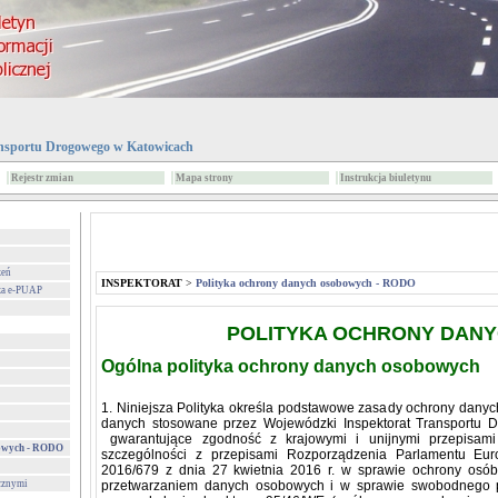
nsportu Drogowego w Katowicach
Rejestr zmian
Mapa strony
Instrukcja biuletynu
zeń
INSPEKTORAT
>
Polityka ochrony danych osobowych - RODO
za e-PUAP
POLITYKA OCHRONY DAN
Ogólna polityka ochrony danych osobowych
1. Niniejsza Polityka określa podstawowe zasady ochrony danyc
danych stosowane przez
Wojewódzki Inspektorat Transportu
gwarantujące zgodność z krajowymi i unijnymi przepisam
bowych - RODO
szczególności z przepisami Rozporządzenia Parlamentu Eur
2016/679 z dnia 27 kwietnia 2016 r. w sprawie ochrony osób
cznymi
przetwarzaniem danych osobowych i w sprawie swobodnego p