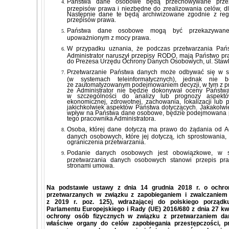
Państwa dane osobowe będą przechowywane przez
przepisów prawa i niezbędne do zrealizowania celów, dla
Następnie dane te będą archiwizowane zgodnie z reg
przepisów prawa.
Państwa dane osobowe mogą być przekazywane 
upoważnionym z mocy prawa.
W przypadku uznania, że podczas przetwarzania Pa
Administrator naruszył przepisy RODO, mają Państwo pr
do Prezesa Urzędu Ochrony Danych Osobowych, ul. Stawk
Przetwarzanie Państwa danych może odbywać się w 
(w systemach teleinformatycznych), jednak nie 
ze zautomatyzowanym podejmowaniem decyzji, w tym z pr
że Administrator nie będzie dokonywał oceny Państw
w szczególności do analizy lub prognozy aspektów
ekonomicznej, zdrowotnej, zachowania, lokalizacji lub 
jakichkolwiek aspektów Państwa dotyczących. Jakakolw
wpływ na Państwa dane osobowe, będzie podejmowana 
tego pracownika Administratora.
Osoba, której dane dotyczą ma prawo do żądania od Ad
danych osobowych, które jej dotyczą, ich sprostowania, 
ograniczenia przetwarzania.
Podanie danych osobowych jest obowiązkowe, w sy
przetwarzania danych osobowych stanowi przepis pr
stronami umowa.
Na podstawie ustawy z dnia 14 grudnia 2018 r. o ochr
przetwarzanych w związku z zapobieganiem i zwalczaniem 
z 2019 r. poz. 125), wdrażającej do polskiego porząd
Parlamentu Europejskiego i Rady (UE) 2016/680 z dnia 27 kwi
ochrony osób fizycznych w związku z przetwarzaniem d
właściwe organy do celów zapobiegania przestępczości, 