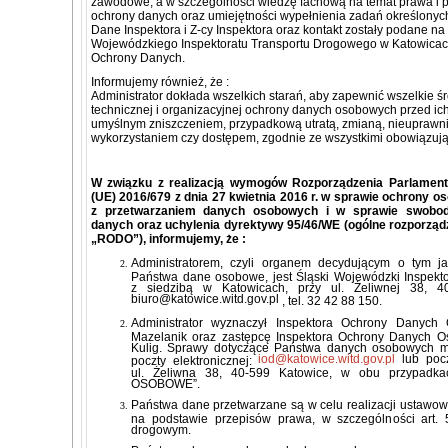
zawodowe, a w szczególności wiedzę fachową na temat prawa i p
ochrony danych oraz umiejętności wypełnienia zadań określony
Dane Inspektora i Z-cy Inspektora oraz kontakt zostały podane na 
Wojewódzkiego Inspektoratu Transportu Drogowego w Katowicach
Ochrony Danych.
Informujemy również, że :
Administrator dokłada wszelkich starań, aby zapewnić wszelkie śro
technicznej i organizacyjnej ochrony danych osobowych przed i
umyślnym zniszczeniem, przypadkową utratą, zmianą, nieuprawn
wykorzystaniem czy dostępem, zgodnie ze wszystkimi obowiązują
W związku z realizacją wymogów Rozporządzenia Parlament
(UE) 2016/679 z dnia 27 kwietnia 2016 r. w sprawie ochrony o
z przetwarzaniem danych osobowych i w sprawie swobod
danych oraz uchylenia dyrektywy 95/46/WE (ogólne rozporząd
„RODO”), informujemy, że :
Administratorem, czyli organem decydującym o tym j
Państwa dane osobowe, jest Śląski Wojewódzki Inspekt
z siedzibą w Katowicach, przy ul. Żeliwnej 38, 40
biuro@katowice.witd.gov.pl
, tel. 32 42 88 150.
Administrator wyznaczył Inspektora Ochrony Danyc
Mazelanik oraz zastępcę Inspektora Ochrony Danych O
Kulig. Sprawy dotyczące Państwa danych osobowych m
iod@katowice.witd.gov.pl
lub poc
poczty elektronicznej:
ul. Żeliwna 38, 40-599 Katowice, w obu przypadk
OSOBOWE”.
Państwa dane przetwarzane są w celu realizacji ustawow
na podstawie przepisów prawa, w szczególności art. 
drogowym.