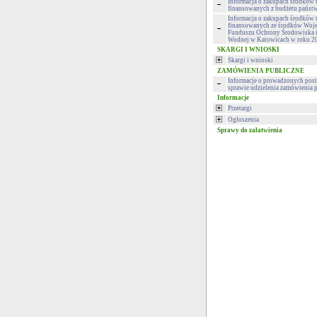
Informacja o zakupach środków 
finansowanych z budżetu państ
Informacja o zakupach środków 
finansowanych ze środków Woj
Funduszu Ochrony Środowiska 
Wodnej w Katowicach w roku 2
SKARGI I WNIOSKI
Skargi i wnioski
ZAMÓWIENIA PUBLICZNE
Informacje o prowadzonych pos
sprawie udzielenia zamówienia 
Informacje
Przetargi
Ogłoszenia
Sprawy do załatwienia