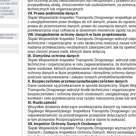
tym ochronę przed niedozwolonym lub niezgodnym z prawem prz
trwałych
wa w roku 2024
przypadkową utratą, zniszczeniem lub uszkodzeniem, za pomoc
trwałych
technicznych lub organizacyjnych.
ewódzkiego
VII. Prawa podmiotów danych
i Gospodarki
024
Śląski Wojewódzki Inspektor Transportu Drogowego respektuje 
z uwzględnieniem praw dostępu do ich danych, prawa do ogranicz
prawa do przenoszenia danych, prawo do usunięcia danych, wni
przetwarzania oraz cofnięcia w dowolnym momencie zgody na pr
VIII. Uwzględnienie ochrony danych w fazie projektowania
tępowaniach w
publicznego
Śląski Wojewódzki Inspektor Transportu Drogowego wdrożył odp
techniczne i organizacyjne, w celu skutecznej realizacji zasad o
nadania przetwarzaniu niezbędnych zabezpieczeń, tak by spełn
oraz chronić prawa osób, których dane dotyczą.
IX. Domyślna ochrona danych
Śląski Wojewódzki Inspektor Transportu Drogowego wdrożył odp
techniczne i organizacyjne w celu zagwarantowania, że domyślnie
dane osobowe, których przetwarzanie jest niezbędne dla określo
ochrony danych w fazie projektowania i domyślnej ochrony danyc
podczas opracowywania i zakupu nowych produktów/systemów.
X. Bezpieczeństwo przetwarzania/bezpieczeństwo danych
Dane osobowe są przetwarzane w sposób bezpieczny. Śląski Woj
Transportu Drogowego wdrożył środki techniczne i organizacyjn
bezpieczeństwo i ochronę danych osobowych, uwzględniając przy 
kontekst i cele przetwarzania oraz ryzyko naruszenia praw lub wo
XI. Rozliczalność
Wszystkie działania dotyczące przetwarzania danych są należy
Śląskiego Wojewódzkiego Inspektora Transportu Drogowego i p
odpowiedzialność za przestrzeganie przepisów dotyczących och
w tym przepisów Rozporządzenia i jest w stanie to wykazać.
XII. Inspektor Ochrony Danych Osobowych
Śląski Wojewódzki Inspektor Transportu Drogowego wyznaczył I
Danych i Zastępcę Inspektora Ochrony Danych, którzy posiadają 