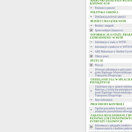
KIERUNKI DZIAŁANIA WITD 
KATOWICACH
Podstawy prawne
POLITYKA JAKOŚCI
Deklaracja polityki jakości
BUDŻET I MAJĄTEK WITD
Budżet i majątek
Sprawozdanie finansowe
INFORMACJE O STAŻU, PRAK
ZATRUDNIENIU W WITD
Informacje o stażu w WITD
Informacje o praktyce w WITD 
ABC Rekrutacji w Służbie Cywi
Oferty pracy
PETYCJE
Petycje
Zbiorcza informacja o petycjac
przez Śląskiego Wojewódzkiego 
Transportu Drogowego
UDZIELANIE ULG W SPŁACIE
PIENIĘŻNYCH
Udzielanie ulg w spłacie należn
Państwa, z tytułu kar pieniężny
przez Śląskiego Wojewódzkiego 
Transportu Drogowego
Inne informacje
PROCEDURY KONTROLI
Ogólne procedury kontroli, wyni
przepisów powszechnie obowiąz
ZADANIA REALIZOWANE Z B
PAŃSTWA LUB Z PAŃSTWOWY
FUNDUSZY CELOWYCH
Informacja o zakupach środków 
finansowanych z budżetu państ