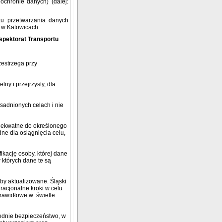
ochronie danych) (dalej:
ku przetwarzania danych
 w Katowicach.
spektorat Transportu
estrzega przy
y i przejrzysty, dla
adnionych celach i nie
adekwatne do określonego
dne dla osiągnięcia celu,
kację osoby, której dane
w których dane te są
eby aktualizowane.
Śląski
racjonalne kroki w celu
prawidłowe w świetle
dnie bezpieczeństwo, w