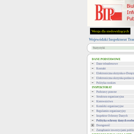
Wersja dla niedowidzących
Wojewódzki Inspektorat Tra
Statystyki
DANE PODSTAWOWE
Dane teleadresowe
Kontakt
Elektroniczna skrzynka e-Doręc
Elektroniczna skrzynka podawc
Polityka cookies
INSPEKTORAT
Podstawy prawne
Struktura organizacyjna
Kierownictwo
Komórki organizacyjne
Regulamin organizacyjny
Inspektor Ochrony Danych
Polityka ochrony danych oso
Dostępność
Zarządzanie inwestycjami publi