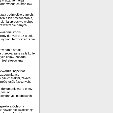
etwarzaniem oraz
ą odpowiednich środków
prawa podmiotów danych,
enia ich przetwarzania,
esienia sprzeciwu wobec
zetwarzanie danych.
owiednie środki
chrony danych oraz w celu
ić wymogi Rozporządzenia
owiednie środki
 przetwarzane są tylko te
nych celów. Zasada
h jest stosowana
ewódzki Inspektor
e zapewniające
tym charakter, zakres,
lności osób fizycznych.
cie dokumentowane przez
onosi on
rony danych osobowych,
nspektora Ochrony
odpowiednie kwalifikacje