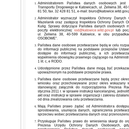
Administratorem Państwa danych osobowych jest W
Transportu Drogowego w Katowicach, ul. Żeliwna 38, 40-5
81 50, fax. 32 428 81 51, e-mail:
biuro@katowice.witd.gov.
Administrator wyznaczył Inspektora Ochrony Danyc
Mazelanik oraz zastępcę Inspektora Ochrony Danych O
Kulig. Sprawy dotyczące Państwa danych osobowych m
poczty elektronicznej:
iod@katowice.witd.gov.pl
lub poc
ul. Żeliwna 38, 40-599 Katowice, w obu przypadk
OSOBOWE”.
Państwa dane osobowe przetwarzane będą w celu rozpat
do informacji publicznej na podstawie przepisów Ustaw
dostępie do informacji publicznej, a ich przetwarz
wypełnienia obowiązku prawnego ciążącego na Administrat
1 lit. c, e RODO.
Udostępnione przez Państwa dane mogą być przekaza
upoważnionym na podstawie przepisów prawa.
Państwa dane osobowe przetwarzane będą przez okres 
wniosku oraz przechowywane przez okres wskazany w i
stanowiącej załącznik do rozporządzenia Prezesa Ra
stycznia 2011 r. w sprawie instrukcji kancelaryjnej, jedn
akt oraz instrukcji w sprawie organizacji i zakresu dział
od dnia zrealizowania celu przetwarzania.
Mają Państwo prawo żądać od Administratora dostępu
sprostowania, usunięcia danych, ograniczenia przetwar
sprzeciwu wobec przetwarzania danych oraz przenoszeni
Przysługuje Państwu prawo do wniesienia skargi do or
Prezesa Urzędu Ochrony Danych Osobowych, gd