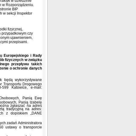
raktyk w dziedzinie
ch w Rozporządzeniu.
stronie BIP
 w sekcji Inspektor
dki fizycznej,
ch przypadkowym czy
ionym ujawnieniem,
cymi przepisami.
u Europejskiego i Rady
sób fizycznych w związku
nego przepływu takich
zenie o ochronie danych
ak będą wykorzystywane
or Transportu Drogowego
-599 Katowice, e-mail:
h Osobowych, Panią Ewę
sobowych, Panią Izabelę
ożna zgłaszać na adres
ztą tradycyjną na adres:
ach z dopiskiem „DANE
ych zadań Administratora
50 ustawy o transporcie