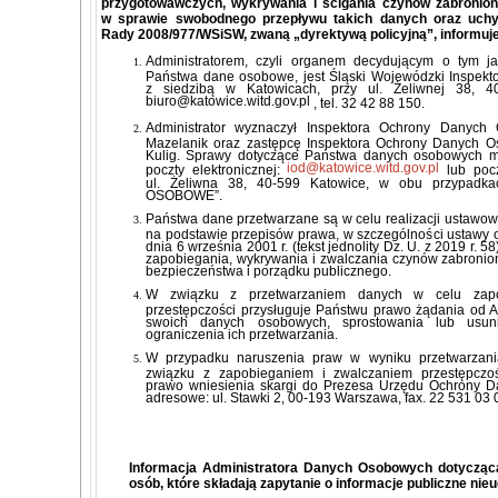
przygotowawczych, wykrywania i ścigania czynów zabronion
w sprawie swobodnego przepływu takich danych oraz uchy
Rady 2008/977/WSiSW, zwaną „dyrektywą policyjną”, informuj
Administratorem, czyli organem decydującym o tym j
Państwa dane osobowe, jest Śląski Wojewódzki Inspekt
z siedzibą w Katowicach, przy ul. Żeliwnej 38, 40
biuro@katowice.witd.gov.pl
, tel. 32 42 88 150.
Administrator wyznaczył Inspektora Ochrony Danyc
Mazelanik oraz zastępcę Inspektora Ochrony Danych O
Kulig. Sprawy dotyczące Państwa danych osobowych m
iod@katowice.witd.gov.pl
poczty elektronicznej:
lub pocz
ul. Żeliwna 38, 40-599 Katowice, w obu przypadk
OSOBOWE”.
Państwa dane przetwarzane są w celu realizacji ustawow
na podstawie przepisów prawa, w szczególności ustawy 
dnia 6 września 2001 r. (tekst jednolity Dz. U. z 2019 r. 
zapobiegania, wykrywania i zwalczania czynów zabronio
bezpieczeństwa i porządku publicznego.
W związku z przetwarzaniem danych w celu zapo
przestępczości przysługuje Państwu prawo żądania od A
swoich danych osobowych, sprostowania lub usun
ograniczenia ich przetwarzania.
W przypadku naruszenia praw w wyniku przetwarzan
związku z zapobieganiem i zwalczaniem przestępczoś
prawo wniesienia skargi do Prezesa Urzędu Ochrony 
adresowe: ul. Stawki 2, 00-193 Warszawa, fax. 22 531 03 
Informacja Administratora Danych Osobowych dotycząc
osób, które składają zapytanie o informacje publiczne nie