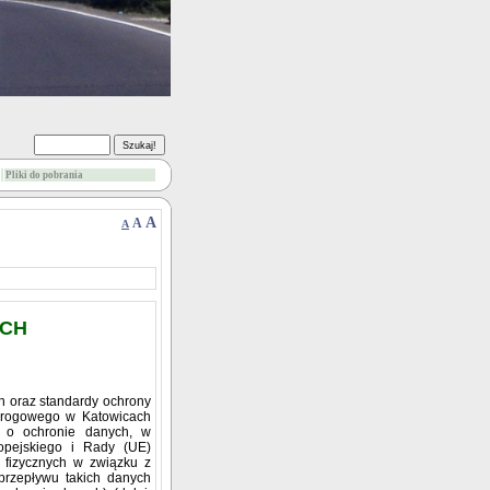
Pliki do pobrania
A
A
A
YCH
h oraz standardy ochrony
 Drogowego w Katowicach
i o ochronie danych, w
opejskiego i Rady (UE)
 fizycznych w związku z
rzepływu takich danych