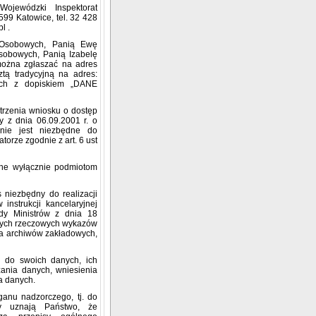
ojewódzki Inspektorat
99 Katowice, tel. 32 428
pl
.
h Osobowych, Panią Ewę
sobowych, Panią Izabelę
ożna zgłaszać na adres
ztą tradycyjną na adres:
ach z dopiskiem „DANE
rzenia wniosku o dostęp
y z dnia 06.09.2001 r. o
anie jest niezbędne do
orze zgodnie z art. 6 ust
ne wyłącznie podmiotom
niezbędny do realizacji
nstrukcji kancelaryjnej
dy Ministrów z dnia 18
olitych rzeczowych wykazów
ania archiwów zakładowych,
 do swoich danych, ich
zania danych, wniesienia
a danych.
ganu nadzorczego, tj. do
y uznają Państwo, że