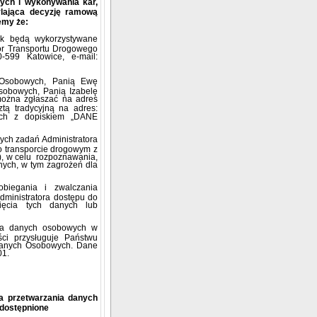
ych i wykonywania kar,
lająca decyzję ramową
emy że:
ak będą wykorzystywane
or Transportu Drogowego
-599 Katowice, e-mail:
h Osobowych, Panią Ewę
sobowych, Panią Izabelę
ożna zgłaszać na adres
tą tradycyjną na adres:
ach z dopiskiem „DANE
ych zadań Administratora
o transporcie drogowym z
58), w celu rozpoznawania,
nych, w tym zagrożeń dla
biegania i zwalczania
dministratora dostępu do
ięcia tych danych lub
ia danych osobowych w
ci przysługuje Państwu
Danych Osobowych. Dane
01.
a przetwarzania danych
udostępnione