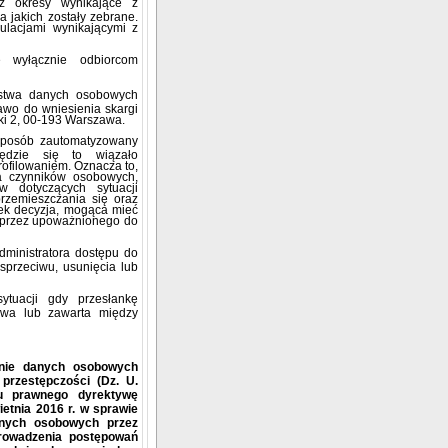
 okresy wynikające z
 jakich zostały zebrane.
ulacjami wynikającymi z
wyłącznie odbiorcom
ństwa danych osobowych
awo do wniesienia skargi
i 2, 00-193 Warszawa.
sposób zautomatyzowany
będzie się to wiązało
ofilowaniem. Oznacza to,
a czynników osobowych,
 dotyczących sytuacji
przemieszczania się oraz
iek decyzja, mogąca mieć
przez upoważnionego do
ministratora dostępu do
sprzeciwu, usunięcia lub
tuacji gdy przesłankę
awa lub zawarta między
onie danych osobowych
przestępczości (Dz. U.
ku prawnego dyrektywę
etnia 2016 r. w sprawie
anych osobowych przez
prowadzenia postępowań