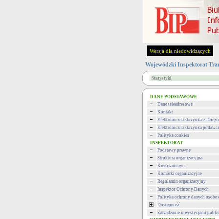
Wersja dla niedowidzących
Wojewódzki Inspektorat Tra
Statystyki
DANE PODSTAWOWE
Dane teleadresowe
Kontakt
Elektroniczna skrzynka e-Doręc
Elektroniczna skrzynka podawc
Polityka cookies
INSPEKTORAT
Podstawy prawne
Struktura organizacyjna
Kierownictwo
Komórki organizacyjne
Regulamin organizacyjny
Inspektor Ochrony Danych
Polityka ochrony danych osob
Dostępność
Zarządzanie inwestycjami publi