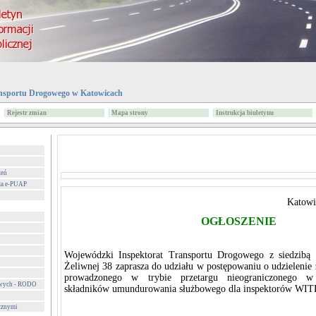
nsportu Drogowego w Katowicach
Rejestr zmian
Mapa strony
Instrukcja biuletynu
zeń
za e-PUAP
Katowi
OGŁOSZENIE
Wojewódzki Inspektorat Transportu Drogowego z siedzibą
Żeliwnej 38 zaprasza do udziału w postępowaniu o udzielenie
prowadzonego w trybie przetargu nieograniczonego w
owych - RODO
składników umundurowania służbowego dla inspektorów WIT
cznymi