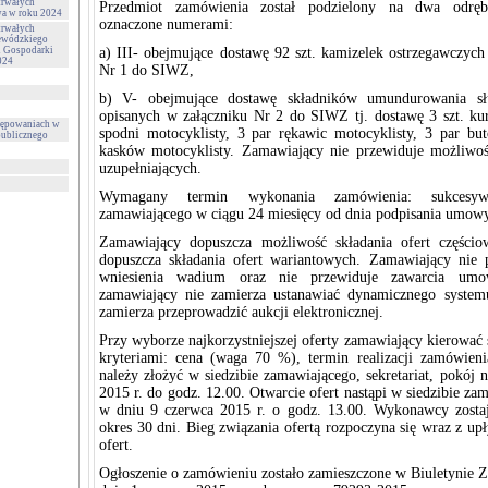
trwałych
Przedmiot zamówienia został podzielony na dwa odręb
wa w roku 2024
oznaczone numerami:
trwałych
ewódzkiego
i Gospodarki
a) III- obejmujące dostawę 92 szt. kamizelek ostrzegawczych
024
Nr 1 do SIWZ,
b) V- obejmujące dostawę składników umundurowania sł
opisanych w załączniku Nr 2 do SIWZ tj. dostawę 3 szt. kurt
tępowaniach w
spodni motocyklisty, 3 par rękawic motocyklisty, 3 par but
publicznego
kasków motocyklisty. Zamawiający nie przewiduje możliwoś
uzupełniających.
Wymagany termin wykonania zamówienia: sukcesyw
zamawiającego w ciągu 24 miesięcy od dnia podpisania umo
Zamawiający dopuszcza możliwość składania ofert części
dopuszcza składania ofert wariantowych. Zamawiający nie 
wniesienia wadium oraz nie przewiduje zawarcia um
zamawiający nie zamierza ustanawiać dynamicznego system
zamierza przeprowadzić aukcji elektronicznej.
Przy wyborze najkorzystniejszej oferty zamawiający kierować 
kryteriami: cena (waga 70 %), termin realizacji zamówien
należy złożyć w siedzibie zamawiającego, sekretariat, pokój 
2015 r. do godz. 12.00. Otwarcie ofert nastąpi w siedzibie za
w dniu 9 czerwca 2015 r. o godz. 13.00. Wykonawcy zostaj
okres 30 dni. Bieg związania ofertą rozpoczyna się wraz z u
ofert.
Ogłoszenie o zamówieniu zostało zamieszczone w Biuletynie