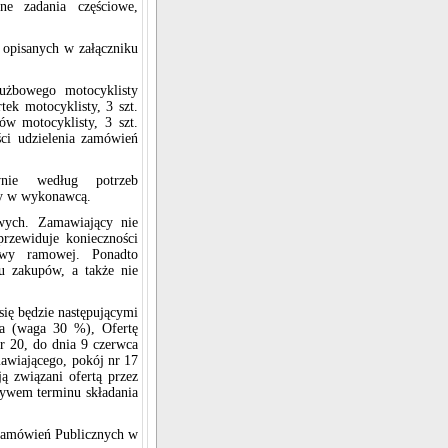
ne zadania częściowe,
 opisanych w załączniku
użbowego motocyklisty
ek motocyklisty, 3 szt.
ów motocyklisty, 3 szt.
ci udzielenia zamówień
nie według potrzeb
wy w wykonawcą.
owych. Zamawiający nie
przewiduje konieczności
owy ramowej. Ponadto
u zakupów, a także nie
się będzie następującymi
ia (waga 30 %), Ofertę
nr 20, do dnia 9 czerwca
mawiającego, pokój nr 17
ą związani ofertą przez
pływem terminu składania
 Zamówień Publicznych w