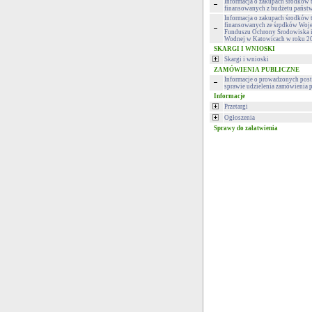
Informacja o zakupach środków 
finansowanych z budżetu państ
Informacja o zakupach środków 
finansowanych ze środków Woj
Funduszu Ochrony Środowiska 
Wodnej w Katowicach w roku 2
SKARGI I WNIOSKI
Skargi i wnioski
ZAMÓWIENIA PUBLICZNE
Informacje o prowadzonych pos
sprawie udzielenia zamówienia 
Informacje
Przetargi
Ogłoszenia
Sprawy do załatwienia