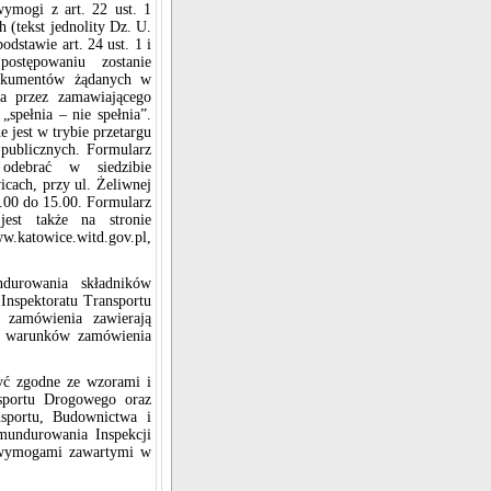
ymogi z art. 22 ust. 1
 (tekst jednolity Dz. U.
odstawie art. 24 ust. 1 i
stępowaniu zostanie
dokumentów żądanych w
ia przez zamawiającego
spełnia – nie spełnia”.
 jest w trybie przetargu
 publicznych. Formularz
odebrać w siedzibie
cach, przy ul. Żeliwnej
7.00 do 15.00. Formularz
jest także na stronie
wice.witd.gov.pl,
durowania składników
nspektoratu Transportu
 zamówienia zawierają
ch warunków zamówienia
yć zgodne ze wzorami i
nsportu Drogowego oraz
nsportu, Budownictwa i
mundurowania Inspekcji
 wymogami zawartymi w