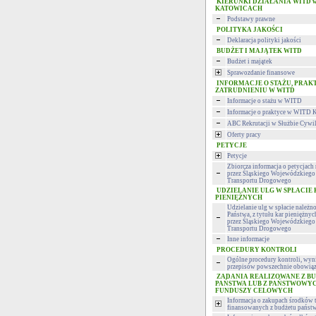
KIERUNKI DZIAŁANIA WITD 
KATOWICACH
Podstawy prawne
POLITYKA JAKOŚCI
Deklaracja polityki jakości
BUDŻET I MAJĄTEK WITD
Budżet i majątek
Sprawozdanie finansowe
INFORMACJE O STAŻU, PRAK
ZATRUDNIENIU W WITD
Informacje o stażu w WITD
Informacje o praktyce w WITD 
ABC Rekrutacji w Służbie Cywi
Oferty pracy
PETYCJE
Petycje
Zbiorcza informacja o petycjac
przez Śląskiego Wojewódzkiego 
Transportu Drogowego
UDZIELANIE ULG W SPŁACIE
PIENIĘŻNYCH
Udzielanie ulg w spłacie należn
Państwa, z tytułu kar pieniężny
przez Śląskiego Wojewódzkiego 
Transportu Drogowego
Inne informacje
PROCEDURY KONTROLI
Ogólne procedury kontroli, wyni
przepisów powszechnie obowiąz
ZADANIA REALIZOWANE Z B
PAŃSTWA LUB Z PAŃSTWOWY
FUNDUSZY CELOWYCH
Informacja o zakupach środków 
finansowanych z budżetu państ