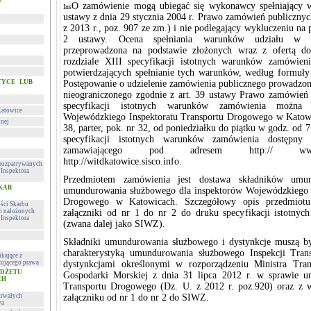
w
O zamówienie mogą ubiegać się wykonawcy spełniający w
Ins
ustawy z dnia 29 stycznia 2004 r. Prawo zamówień publicznych
z 2013 r., poz. 907 ze zm.) i nie podlegający wykluczeniu na p
2 ustawy. Ocena spełniania warunków udziału w po
przeprowadzona na podstawie złożonych wraz z ofertą 
rozdziale XIII specyfikacji istotnych warunków zamówien
potwierdzających spełnianie tych warunków, według formuły „
TYCE LUB
Postępowanie o udzielenie zamówienia publicznego prowadzone
nieograniczonego zgodnie z art. 39 ustawy Prawo zamówień
specyfikacji istotnych warunków zamówienia można 
Katowice
Wojewódzkiego Inspektoratu Transportu Drogowego w Katowi
lnej
38, parter, pok. nr 32, od poniedziałku do piątku w godz. od 
specyfikacji istotnych warunków zamówienia dostępny 
zamawiającego pod adresem http:// www.kato
http://witdkatowice.sisco.info.
h rozpatrywanych
Inspektora
Przedmiotem zamówienia jest dostawa składników umun
 KAR
umundurowania służbowego dla inspektorów Wojewódzkiego I
Drogowego w Katowicach. Szczegółowy opis przedmiotu
ości Skarbu
ch nałożonych
załączniki od nr 1 do nr 2 do druku specyfikacji istotny
Inspektora
(zwana dalej jako SIWZ).
Składniki umundurowania służbowego i dystynkcje muszą b
charakterystyką umundurowania służbowego Inspekcji Tra
kające z
ującego prawa
dystynkcjami określonymi w rozporządzeniu Ministra Tra
UDŻETU
Gospodarki Morskiej z dnia 31 lipca 2012 r. w sprawie u
CH
Transportu Drogowego (Dz. U. z 2012 r. poz.920) oraz z
trwałych
załączniku od nr 1 do nr 2 do SIWZ.
wa