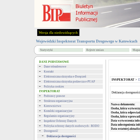
Wersja dla niedowidzących
Wojewódzki Inspektorat Transportu Drogowego w Katowicach
Statystyki
Rejestr zmian
Mapa 
DANE PODSTAWOWE
Dane teleadresowe
Kontakt
Elektroniczna skrzynka e-Doręczeń
INSPEKTORAT
>
D
Elektroniczna skrzynka podawcza e-PUAP
Polityka cookies
INSPEKTORAT
Deklaracja dostępności
Podstawy prawne
Struktura organizacyjna
Nazwa dokumentu:
Kierownictwo
Osoba, która wytworzy
Komórki organizacyjne
Osoba, która odpowiada
Regulamin organizacyjny
Osoba, która wprowad
Data wytworzenia info
Inspektor Ochrony Danych
Data udostępnienia inf
Polityka ochrony danych osobowych - RODO
Data ostatniej aktualiz
Dostępność
Deklaracja dostępności