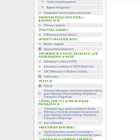
Osoby niepełnosprawne
Raport dostępności
Zarządzanie inwestycjami publicznymi
KIERUNKI DZIAŁANIA WITD w
KATOWICACH
Podstawy prawne
POLITYKA JAKOŚCI
Deklaracja polityki jakości
BUDŻET I MAJĄTEK WITD
Budżet i majątek
Sprawozdanie finansowe
INFORMACJE O STAŻU, PRAKTYCE LUB
ZATRUDNIENIU W WITD
Informacje o stażu w WITD
Informacje o praktyce w WITD Katowice
ABC Rekrutacji w Służbie Cywilnej
Oferty pracy
PETYCJE
Petycje
Zbiorcza informacja o petycjach rozpatrywanych
przez Śląskiego Wojewódzkiego Inspektora
Transportu Drogowego
UDZIELANIE ULG W SPŁACIE KAR
PIENIĘŻNYCH
Udzielanie ulg w spłacie należności Skarbu
Państwa, z tytułu kar pieniężnych nałożonych
przez Śląskiego Wojewódzkiego Inspektora
Transportu Drogowego
Inne informacje
PROCEDURY KONTROLI
Ogólne procedury kontroli, wynikające z
przepisów powszechnie obowiązującego prawa
ZADANIA REALIZOWANE Z BUDŻETU