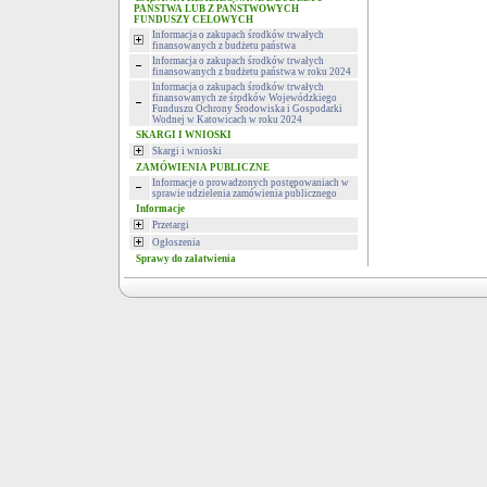
PAŃSTWA LUB Z PAŃSTWOWYCH
FUNDUSZY CELOWYCH
Informacja o zakupach środków trwałych
finansowanych z budżetu państwa
Informacja o zakupach środków trwałych
finansowanych z budżetu państwa w roku 2024
Informacja o zakupach środków trwałych
finansowanych ze środków Wojewódzkiego
Funduszu Ochrony Środowiska i Gospodarki
Wodnej w Katowicach w roku 2024
SKARGI I WNIOSKI
Skargi i wnioski
ZAMÓWIENIA PUBLICZNE
Informacje o prowadzonych postępowaniach w
sprawie udzielenia zamówienia publicznego
Informacje
Przetargi
Ogłoszenia
Sprawy do załatwienia