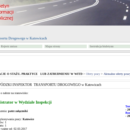
portu Drogowego w Katowicach
Rejestr zmian
Mapa strony
Instrukcja biuletynu
CJE O STAŻU, PRAKTYCE LUB ZATRUDNIENIU W WITD
>
Oferty pracy
>
Aktualne oferty prac
ÓDZKI INSPEKTOR TRANSPORTU DROGOWEGO w Katowicach
 o nabrze na stanowisko:
strator w Wydziale Inspekcji
Ter
- 2
szenia:
patrz załączniki
Roz
- 2
ykonywania pracy:
Katowice
tów: 1
atu: 1
e ważne od: 02.03.2017