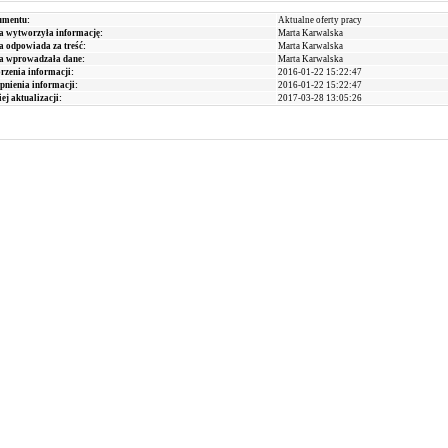
umentu:
Aktualne oferty pracy
a wytworzyła informację:
Marta Karwalska
a odpowiada za treść:
Marta Karwalska
ra wprowadzała dane:
Marta Karwalska
zenia informacji:
2016-01-22 15:22:47
pnienia informacji:
2016-01-22 15:22:47
ej aktualizacji:
2017-03-28 13:05:26