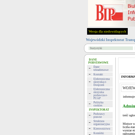
Wersja dla niedowidzących
Wojewódzki Inspektorat Trans
Statystyki
DANE
PODSTAWOWE
Dane
teleadresowe
Kontakt
INFORMA
Elektroniczna
skrzynka e-
Doręczeń
WOJEW
Elektroniczna
skrzynka
podawcza e-
informuje
PUAP
Polityka
cookies
Admini
INSPEKTORAT
Podstawy
treść ogło
prawne
Struktura
Miejsce w
organizacyjna
liczba eta
Kierownictwo
wymiar et
Komórki
ogłoszeni