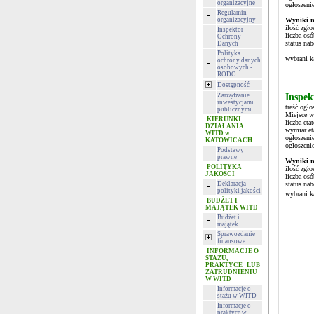
organizacyjne
ogłoszeni
Regulamin
organizacyjny
Wyniki n
ilość zgło
Inspektor
liczba os
Ochrony
status na
Danych
Polityka
wybrani k
ochrony danych
osobowych -
RODO
Dostępność
Zarządzanie
Inspek
inwestycjami
treść ogło
publicznymi
Miejsce w
KIERUNKI
liczba eta
DZIAŁANIA
wymiar et
WITD w
ogłoszeni
KATOWICACH
ogłoszeni
Podstawy
prawne
Wyniki n
POLITYKA
ilość zgło
JAKOŚCI
liczba os
Deklaracja
status nab
polityki jakości
wybrani k
BUDŻET I
MAJĄTEK WITD
Budżet i
majątek
Sprawozdanie
finansowe
INFORMACJE O
STAŻU,
PRAKTYCE LUB
ZATRUDNIENIU
W WITD
Informacje o
stażu w WITD
Informacje o
praktyce w