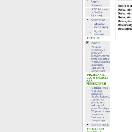
WITD
Katowice
Nazwa dok
ABC Rekrutacji
Osoba, któr
w Służbie
Osoba, któr
Cywilnej
Osoba, któ
Oferty pracy
Data wytwor
Aktualne
Data udostę
oferty pracy
Data ostatni
Wyniki
naborów
PETYCJE
Petycje
Zbiorcza
informacja o
petycjach
rozpatrywanych
przez Śląskiego
Wojewódzkiego
Inspektora
Transportu
Drogowego
UDZIELANIE
ULG W SPŁACIE
KAR
PIENIĘŻNYCH
Udzielanie ulg
w spłacie
należności
Skarbu Państwa,
z tytułu kar
pieniężnych
nałożonych
przez Śląskiego
Wojewódzkiego
Inspektora
Transportu
Drogowego
Inne informacje
PROCEDURY