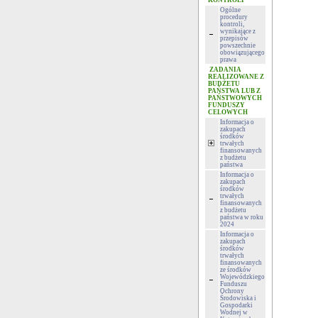
KONTROLI
Ogólne
procedury
kontroli,
wynikające z
przepisów
powszechnie
obowiązującego
prawa
ZADANIA
REALIZOWANE Z
BUDŻETU
PAŃSTWA LUB Z
PAŃSTWOWYCH
FUNDUSZY
CELOWYCH
Informacja o
zakupach
środków
trwałych
finansowanych
z budżetu
państwa
Informacja o
zakupach
środków
trwałych
finansowanych
z budżetu
państwa w roku
2024
Informacja o
zakupach
środków
trwałych
finansowanych
ze środków
Wojewódzkiego
Funduszu
Ochrony
Środowiska i
Gospodarki
Wodnej w