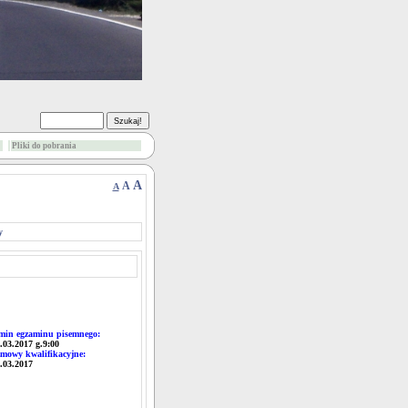
Pliki do pobrania
A
A
A
y
min egzaminu pisemnego:
0.03.2017 g.9:00
mowy kwalifikacyjne:
0.03.2017