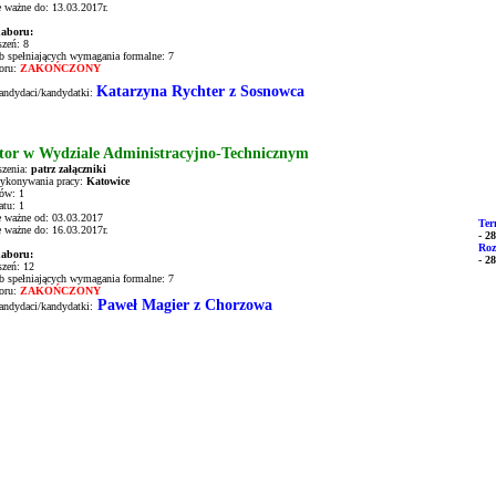
e ważne do: 13.03.2017r.
aboru:
szeń: 8
ób spełniających wymagania formalne: 7
boru:
ZAKOŃCZONY
Katarzyna Rychter z Sosnowca
andydaci/kandydatki:
tor w Wydziale Administracyjno-Technicznym
szenia:
patrz załączniki
ykonywania pracy:
Katowice
tów: 1
atu: 1
e ważne od: 03.03.2017
Ter
e ważne do: 16.03.2017r.
- 2
Roz
aboru:
- 2
szeń: 12
ób spełniających wymagania formalne: 7
oru:
ZAKOŃCZONY
Paweł Magier z Chorzowa
andydaci/kandydatki: