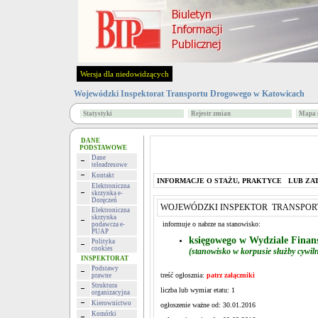
Wersja dla niedowidzących
Wojewódzki Inspektorat Transportu Drogowego w Katowicach
Statystyki
Rejestr zmian
Mapa 
DANE
PODSTAWOWE
Dane
teleadresowe
Kontakt
INFORMACJE O STAŻU, PRAKTYCE LUB ZA
Elektroniczna
skrzynka e-
Doręczeń
WOJEWÓDZKI INSPEKTOR TRANSPORT
Elektroniczna
skrzynka
informuje o nabrze na stanowisko:
podawcza e-
PUAP
księgowego w Wydziale Fina
Polityka
cookies
(stanowisko w korpusie służby cywiln
INSPEKTORAT
Podstawy
treść ogłosznia:
patrz załączniki
prawne
Struktura
liczba lub wymiar etatu: 1
organizacyjna
Kierownictwo
ogłoszenie ważne od: 30.01.2016
Komórki