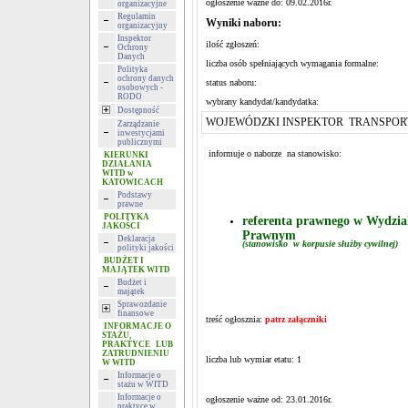
ogłoszenie ważne do: 09.02.2016r.
organizacyjne
Regulamin
Wyniki naboru:
organizacyjny
Inspektor
ilość zgłoszeń:
Ochrony
Danych
liczba osób spełniających wymagania formalne:
Polityka
ochrony danych
status naboru:
osobowych -
RODO
wybrany kandydat/kandydatka:
Dostępność
WOJEWÓDZKI INSPEKTOR TRANSPORT
Zarządzanie
inwestycjami
publicznymi
informuje o naborze na stanowisko:
KIERUNKI
DZIAŁANIA
WITD w
KATOWICACH
Podstawy
prawne
POLITYKA
referenta prawnego w Wydzia
JAKOŚCI
Prawnym
Deklaracja
(stanowisko w korpusie służby cywilnej)
polityki jakości
BUDŻET I
MAJĄTEK WITD
Budżet i
majątek
Sprawozdanie
finansowe
treść ogłosznia:
patrz załączniki
INFORMACJE O
STAŻU,
PRAKTYCE LUB
ZATRUDNIENIU
liczba lub wymiar etatu: 1
W WITD
Informacje o
stażu w WITD
Informacje o
ogłoszenie ważne od: 23.01.2016r.
praktyce w