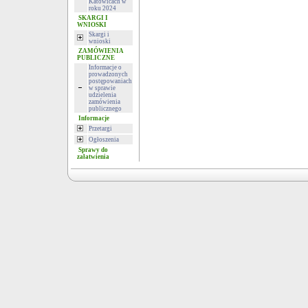
Katowicach w
roku 2024
SKARGI I
WNIOSKI
Skargi i
wnioski
ZAMÓWIENIA
PUBLICZNE
Informacje o
prowadzonych
postępowaniach
w sprawie
udzielenia
zamówienia
publicznego
Informacje
Przetargi
Ogłoszenia
Sprawy do
załatwienia