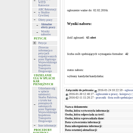
WITD
Katowice
ABC Rekrutacji
ogłoszenie ważne do: 02.02.2016r.
w Służbie
Cywilnej
Oferty pracy
Wyniki naboru:
Aktualne
oferty pracy
Wyniki
naborów
ilość zgłoszeń:
65 ofert
PETYCJE
Petycje
Zbiorcza
informacja o
petycjach
liczba osób spełniających wymagania formalne:
42
rozpatrywanych
przez Śląskiego
Wojewódzkiego
Inspektora
Transportu
status naboru:
Drogowego
UDZIELANIE
wybrany kandydat/kandydatka:
ULG W SPŁACIE
KAR
PIENIĘŻNYCH
Udzielanie ulg
Załączniki do pobrania:
2016-01-24 10:22:59 -
ogłosze
w spłacie
2016-01-30 12:40:27 -
ogłoszenie o pracę - ksiegowy
(
należności
Skarbu Państwa,
2016-02-11 15:20:27 -
prawnik - lista osób spełniaja
z tytułu kar
pieniężnych
nałożonych
Nazwa dokumentu:
przez Śląskiego
Osoba, która wytworzyła informację:
Wojewódzkiego
Osoba, która odpowiada za treść:
Inspektora
Transportu
Osoba, która wprowadzała dane:
Drogowego
Data wytworzenia informacji:
Inne informacje
Data udostępnienia informacji:
Data ostatniej aktualizacji:
PROCEDURY