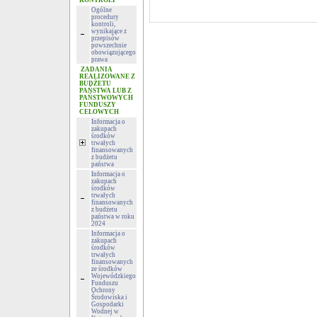
KONTROLI
Ogólne
procedury
kontroli,
wynikające z
przepisów
powszechnie
obowiązującego
prawa
ZADANIA
REALIZOWANE Z
BUDŻETU
PAŃSTWA LUB Z
PAŃSTWOWYCH
FUNDUSZY
CELOWYCH
Informacja o
zakupach
środków
trwałych
finansowanych
z budżetu
państwa
Informacja o
zakupach
środków
trwałych
finansowanych
z budżetu
państwa w roku
2024
Informacja o
zakupach
środków
trwałych
finansowanych
ze środków
Wojewódzkiego
Funduszu
Ochrony
Środowiska i
Gospodarki
Wodnej w