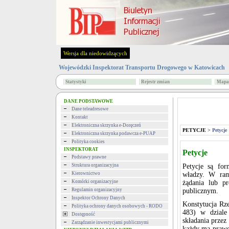
Wersja dla niedowidzących
Wojewódzki Inspektorat Transportu Drogowego w Katowicach
Statystyki
Rejestr zmian
Mapa 
DANE PODSTAWOWE
Dane teleadresowe
Kontakt
Elektroniczna skrzynka e-Doręczeń
PETYCJE
>
Petycje
Elektroniczna skrzynka podawcza e-PUAP
Polityka cookies
INSPEKTORAT
Petycje
Podstawy prawne
Struktura organizacyjna
Petycje są for
Kierownictwo
władzy. W ram
Komórki organizacyjne
żądania lub p
Regulamin organizacyjny
publicznym.
Inspektor Ochrony Danych
Konstytucja Rze
Polityka ochrony danych osobowych - RODO
483) w dziale
Dostępność
składania przez
Zarządzanie inwestycjami publicznymi
każdy ma prawo 