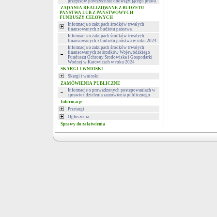
przepisów powszechnie obowiązującego prawa
ZADANIA REALIZOWANE Z BUDŻETU
PAŃSTWA LUB Z PAŃSTWOWYCH
FUNDUSZY CELOWYCH
Informacja o zakupach środków trwałych
finansowanych z budżetu państwa
Informacja o zakupach środków trwałych
finansowanych z budżetu państwa w roku 2024
Informacja o zakupach środków trwałych
finansowanych ze środków Wojewódzkiego
Funduszu Ochrony Środowiska i Gospodarki
Wodnej w Katowicach w roku 2024
SKARGI I WNIOSKI
Skargi i wnioski
ZAMÓWIENIA PUBLICZNE
Informacje o prowadzonych postępowaniach w
sprawie udzielenia zamówienia publicznego
Informacje
Przetargi
Ogłoszenia
Sprawy do załatwienia