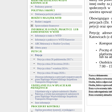
KIERUNKI DZIAŁANIA WITD w
KATOWICACH
innej osoby za 
Podstawy prawne
społecznych w 
POLITYKA JAKOŚCI
zawiera upoważn
Deklaracja polityki jakości
Obowiązujące 
BUDŻET I MAJĄTEK WITD
Budżet i majątek
petycjach (Dz. 
Sprawozdanie finansowe
petycji oraz sp
INFORMACJE O STAŻU, PRAKTYCE LUB
ZATRUDNIENIU W WITD
Petycję adres
Informacje o stażu w WITD
Katowicach (z d
Informacje o praktyce w WITD Katowice
Korespon
ABC Rekrutacji w Służbie Cywilnej
Oferty pracy
Pocztą e
PETYCJE
platfor
Petycje
lub na a
Petycja z dnia 26 października 2017 r.
Osobiści
Petycja z dnia 20 kwietnia 2018 r.
7:00 - 1
Petycja z dnia 7 września 2024 r.
Petycja z dnia 18 maja 2026 r.
Nazwa dokumentu:
Zbiorcza informacja o petycjach rozpatrywanych
Osoba, która wytworzy
przez Śląskiego Wojewódzkiego Inspektora
Transportu Drogowego
Osoba, która odpowiada
Osoba, która wprowad
UDZIELANIE ULG W SPŁACIE KAR
PIENIĘŻNYCH
Data wytworzenia info
Udzielanie ulg w spłacie należności Skarbu
Data udostępnienia inf
Państwa, z tytułu kar pieniężnych nałożonych
Data ostatniej aktualiz
przez Śląskiego Wojewódzkiego Inspektora
Transportu Drogowego
Inne informacje
PROCEDURY KONTROLI
Ogólne procedury kontroli, wynikające z