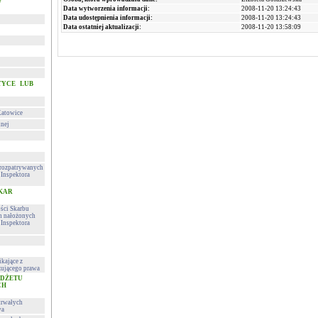
w
Data wytworzenia informacji:
2008-11-20 13:24:43
Data udostępnienia informacji:
2008-11-20 13:24:43
Data ostatniej aktualizacji:
2008-11-20 13:58:09
TYCE LUB
Katowice
lnej
h rozpatrywanych
Inspektora
 KAR
ości Skarbu
ch nałożonych
Inspektora
kające z
ującego prawa
UDŻETU
CH
trwałych
wa