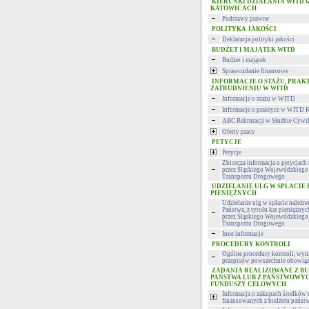
KIERUNKI DZIAŁANIA WITD 
KATOWICACH
Podstawy prawne
POLITYKA JAKOŚCI
Deklaracja polityki jakości
BUDŻET I MAJĄTEK WITD
Budżet i majątek
Sprawozdanie finansowe
INFORMACJE O STAŻU, PRAK
ZATRUDNIENIU W WITD
Informacje o stażu w WITD
Informacje o praktyce w WITD 
ABC Rekrutacji w Służbie Cywi
Oferty pracy
PETYCJE
Petycje
Zbiorcza informacja o petycjac
przez Śląskiego Wojewódzkiego 
Transportu Drogowego
UDZIELANIE ULG W SPŁACIE
PIENIĘŻNYCH
Udzielanie ulg w spłacie należn
Państwa, z tytułu kar pieniężny
przez Śląskiego Wojewódzkiego 
Transportu Drogowego
Inne informacje
PROCEDURY KONTROLI
Ogólne procedury kontroli, wyni
przepisów powszechnie obowiąz
ZADANIA REALIZOWANE Z B
PAŃSTWA LUB Z PAŃSTWOWY
FUNDUSZY CELOWYCH
Informacja o zakupach środków 
finansowanych z budżetu państ