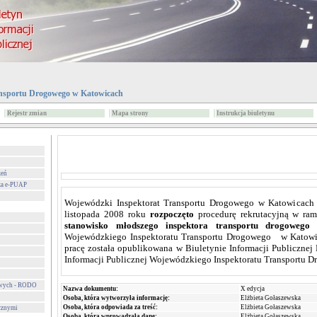
nsportu Drogowego w Katowicach
Rejestr zmian
Mapa strony
Instrukcja biuletynu
zeń
za e-PUAP
Wojewódzki
Inspektorat Transportu Drogowego w Katowicach 
listopada 2008 roku
rozpoczęto
procedurę rekrutacyjną w r
stanowisko młodszego inspektora transportu drogowego
d
Wojewódzkiego Inspektoratu Transportu Drogowego w Katowic
pracę została opublikowana w Biuletynie Informacji Publiczne
Informacji Publicznej Wojewódzkiego Inspektoratu Transportu 
owych - RODO
Nazwa dokumentu:
X edycja
Osoba, która wytworzyła informację:
Elżbieta Gołaszewska
Osoba, która odpowiada za treść:
Elżbieta Gołaszewska
cznymi
Osoba, która wprowadzała dane:
Elżbieta Gołaszewska