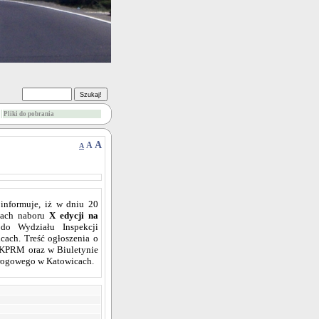
Pliki do pobrania
A
A
A
informuje, iż w dniu 20
amach naboru
X edycji na
o Wydziału Inspekcji
ach. Treść ogłoszenia o
j KPRM oraz w Biuletynie
Drogowego w Katowicach.