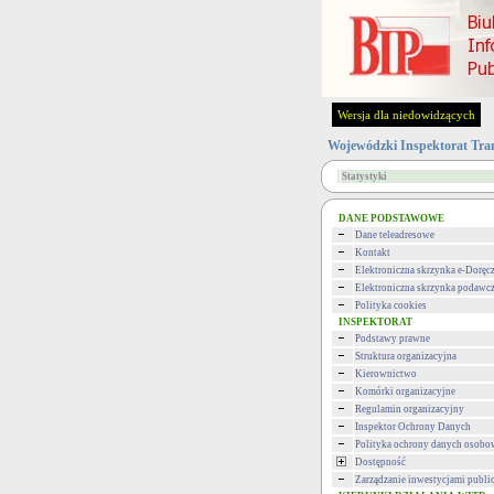
Wersja dla niedowidzących
Wojewódzki Inspektorat Tra
Statystyki
DANE PODSTAWOWE
Dane teleadresowe
Kontakt
Elektroniczna skrzynka e-Doręc
Elektroniczna skrzynka podawc
Polityka cookies
INSPEKTORAT
Podstawy prawne
Struktura organizacyjna
Kierownictwo
Komórki organizacyjne
Regulamin organizacyjny
Inspektor Ochrony Danych
Polityka ochrony danych osob
Dostępność
Zarządzanie inwestycjami publi