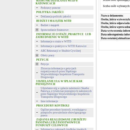
KIERUNKI DZIAŁANIA WITD w
KATOWICACH
liczba osób wybranyc
Podstawy prawne
POLITYKA JAKOŚCI
Nazwa dokumentu:
Deklaracja polityki jakości
Osoba, która wytworzyła
BUDŻET I MAJĄTEK WITD
Osoba, która odpowiada 
Budżet i majątek
Osoba, która wprowadza
Sprawozdanie finansowe
Data wytworzenia infor
INFORMACJE O STAŻU, PRAKTYCE LUB
Data udostępnienia info
ZATRUDNIENIU W WITD
Data ostatniej aktualizac
Informacje o stażu w WITD
Informacje o praktyce w WITD Katowice
ABC Rekrutacji w Służbie Cywilnej
Oferty pracy
PETYCJE
Petycje
Zbiorcza informacja o petycjach
rozpatrywanych przez Śląskiego
Wojewódzkiego Inspektora Transportu
Drogowego
UDZIELANIE ULG W SPŁACIE KAR
PIENIĘŻNYCH
Udzielanie ulg w spłacie należności Skarbu
Państwa, z tytułu kar pieniężnych nałożonych
przez Śląskiego Wojewódzkiego Inspektora
Transportu Drogowego
Inne informacje
PROCEDURY KONTROLI
Ogólne procedury kontroli, wynikające z
przepisów powszechnie obowiązującego
prawa
ZADANIA REALIZOWANE Z BUDŻETU
PAŃSTWA LUB Z PAŃSTWOWYCH
FUNDUSZY CELOWYCH
Informacja o zakupach środków trwałych