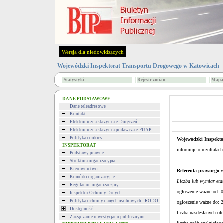
Wersja dla niedowidzących
Wojewódzki Inspektorat Transportu Drogowego w Katowicach
Statystyki
Rejestr zmian
Mapa 
DANE PODSTAWOWE
Dane teleadresowe
Kontakt
Elektroniczna skrzynka e-Doręczeń
Elektroniczna skrzynka podawcza e-PUAP
Polityka cookies
Wojewódzki Inspekto
INSPEKTORAT
informuje o rezultatach
Podstawy prawne
Struktura organizacyjna
Kierownictwo
Referenta prawnego
w
Komórki organizacyjne
Liczba lub wymiar etat
Regulamin organizacyjny
ogłoszenie ważne od: 
Inspektor Ochrony Danych
Polityka ochrony danych osobowych - RODO
ogłoszenie ważne do: 
Dostępność
liczba nasdesłanych of
Zarządzanie inwestycjami publicznymi
liczba osób spełniając