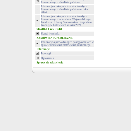
finansowanych z budżetu państwa
Informacja o zakupach środków trwałych
finansowanych z budżetu państwa w roku
2024
Informacja o zakupach środków trwałych
finansowanych ze środków Wojewódzkiego
Funduszu Ochrony Środowiska i Gospodarki
Wodnej w Katowicach w roku 2024
SKARGI I WNIOSKI
Skargi i wnioski
ZAMÓWIENIA PUBLICZNE
Informacje o prowadzonych postępowaniach w
sprawie udzielenia zamówienia publicznego
Informacje
Przetargi
Ogłoszenia
Sprawy do załatwienia