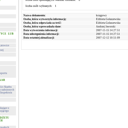
w
liczba osób wybranych: 1
Nazwa dokumentu:
księgowy
Osoba, która wytworzyła informację:
Elżbieta Gołaszewska
Osoba, która odpowiada za treść:
Elżbieta Gołaszewska
Osoba, która wprowadzała dane:
Andrzej Jaworski
Data wytworzenia informacji:
2007-11-15 14:27:51
TYCE LUB
Data udostępnienia informacji:
2007-11-15 14:27:51
Data ostatniej aktualizacji:
2007-12-12 10:51:09
Katowice
lnej
sportu
 KAR
ości Skarbu
ch nałożonych
Inspektora
kające z
zującego
UDŻETU
CH
trwałych