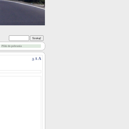
Pliki do pobrania
A
A
A