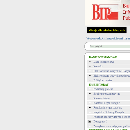
Wersja dla niedowidzących
Wojewódzki Inspektorat Tra
Statystyki
DANE PODSTAWOWE
Dane teleadresowe
Kontakt
Elektroniczna skrzynka e-Doręc
Elektroniczna skrzynka podawc
Polityka cookies
INSPEKTORAT
Podstawy prawne
Struktura organizacyjna
Kierownictwo
Komórki organizacyjne
Regulamin organizacyjny
Inspektor Ochrony Danych
Polityka ochrony danych osob
Dostępność
Zarządzanie inwestycjami publi