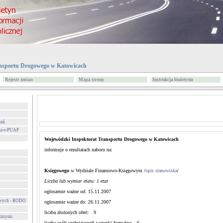
nsportu Drogowego w Katowicach
Rejestr zmian
Mapa strony
Instrukcja biuletynu
zeń
za e-PUAP
Wojewódzki Inspektorat Transportu Drogowego w Katowicach
informuje o rezultatach naboru na:
Księgowego
w Wydziale Finansowo-Księgowym /
opis stanowiska
/
Liczba lub wymiar etatu: 1 etat
ogłoszenie ważne od: 15.11.2007
owych - RODO
ogłoszenie ważne do: 26.11.2007
liczba złożonych ofert: 9
cznymi
liczba osób spełniających warunki formalne: 6