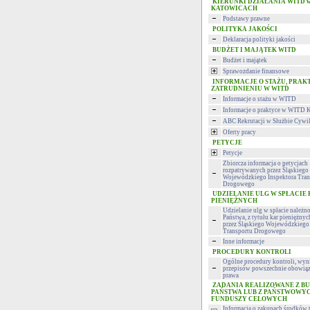
KIERUNKI DZIAŁANIA WITD 
KATOWICACH
Podstawy prawne
POLITYKA JAKOŚCI
Deklaracja polityki jakości
BUDŻET I MAJĄTEK WITD
Budżet i majątek
Sprawozdanie finansowe
INFORMACJE O STAŻU, PRAK
ZATRUDNIENIU W WITD
Informacje o stażu w WITD
Informacje o praktyce w WITD 
ABC Rekrutacji w Służbie Cywi
Oferty pracy
PETYCJE
Petycje
Zbiorcza informacja o petycjach
rozpatrywanych przez Śląskiego
Wojewódzkiego Inspektora Tran
Drogowego
UDZIELANIE ULG W SPŁACIE
PIENIĘŻNYCH
Udzielanie ulg w spłacie należn
Państwa, z tytułu kar pieniężny
przez Śląskiego Wojewódzkiego 
Transportu Drogowego
Inne informacje
PROCEDURY KONTROLI
Ogólne procedury kontroli, wyni
przepisów powszechnie obowią
prawa
ZADANIA REALIZOWANE Z B
PAŃSTWA LUB Z PAŃSTWOWY
FUNDUSZY CELOWYCH
Informacja o zakupach środków 