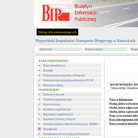
Wersja dla niedowidzących
Wojewódzki Inspektorat Transportu Drogowego w Katowicach
Statystyki
Rejestr zmian
Mapa 
DANE PODSTAWOWE
Dane teleadresowe
Kontakt
Elektroniczna skrzynka e-Doręczeń
Elektroniczna skrzynka podawcza e-PUAP
WOJEWÓDZKI INS
Polityka cookies
Wojewódzki Inspekto
INSPEKTORAT
Podstawy prawne
Struktura organizacyjna
Nazwa dokumentu:
Osoba, która wytworzy
Kierownictwo
Osoba, która odpowiada
Komórki organizacyjne
Osoba, która wprowad
Regulamin organizacyjny
Data wytworzenia info
Inspektor Ochrony Danych
Data udostępnienia inf
Data ostatniej aktualiz
Polityka ochrony danych osobowych - RODO
Dostępność
Zarządzanie inwestycjami publicznymi