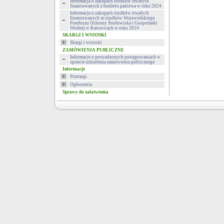
Informacja o zakupach środków trwałych
finansowanych z budżetu państwa w roku 2024
Informacja o zakupach środków trwałych
finansowanych ze środków Wojewódzkiego
Funduszu Ochrony Środowiska i Gospodarki
Wodnej w Katowicach w roku 2024
SKARGI I WNIOSKI
Skargi i wnioski
ZAMÓWIENIA PUBLICZNE
Informacje o prowadzonych postępowaniach w
sprawie udzielenia zamówienia publicznego
Informacje
Przetargi
Ogłoszenia
Sprawy do załatwienia