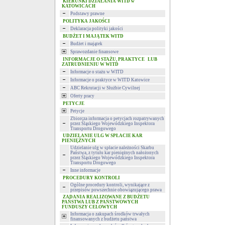
KIERUNKI DZIAŁANIA WITD w
KATOWICACH
Podstawy prawne
POLITYKA JAKOŚCI
Deklaracja polityki jakości
BUDŻET I MAJĄTEK WITD
Budżet i majątek
Sprawozdanie finansowe
INFORMACJE O STAŻU, PRAKTYCE LUB
ZATRUDNIENIU W WITD
Informacje o stażu w WITD
Informacje o praktyce w WITD Katowice
ABC Rekrutacji w Służbie Cywilnej
Oferty pracy
PETYCJE
Petycje
Zbiorcza informacja o petycjach rozpatrywanych
przez Śląskiego Wojewódzkiego Inspektora
Transportu Drogowego
UDZIELANIE ULG W SPŁACIE KAR
PIENIĘŻNYCH
Udzielanie ulg w spłacie należności Skarbu
Państwa, z tytułu kar pieniężnych nałożonych
przez Śląskiego Wojewódzkiego Inspektora
Transportu Drogowego
Inne informacje
PROCEDURY KONTROLI
Ogólne procedury kontroli, wynikające z
przepisów powszechnie obowiązującego prawa
ZADANIA REALIZOWANE Z BUDŻETU
PAŃSTWA LUB Z PAŃSTWOWYCH
FUNDUSZY CELOWYCH
Informacja o zakupach środków trwałych
finansowanych z budżetu państwa