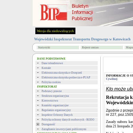
Wersja dla niedowidzących
Wojewódzki Inspektorat Transportu Drogowego w Katowicach
Statystyki
Rejestr zmian
Mapa 
DANE PODSTAWOWE
Dane teleadresowe
Kontakt
Elektroniczna skrzynka e-Doręczeń
INFORMACJE O S
Elektroniczna skrzynka podawcza e-PUAP
Cywilnej
Polityka cookies
INSPEKTORAT
Kto może ubi
Podstawy prawne
Struktura organizacyjna
Rekrutacja k
Kierownictwo
Wojewódzkim
Komórki organizacyjne
Zgodnie z przepi
Regulamin organizacyjny
nr 227, poz.1505
Inspektor Ochrony Danych
Polityka ochrony danych osobowych - RODO
Zasady naboru kan
Dostępność
dnia 21 listopada 2
Zarządzanie inwestycjami publicznymi