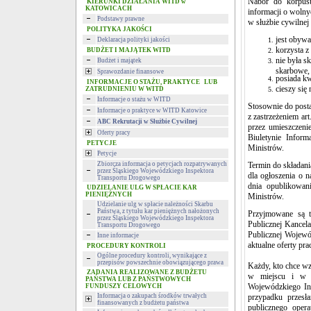
Nabór do korpusu
KIERUNKI DZIAŁANIA WITD w
KATOWICACH
informacji o wolny
Podstawy prawne
w służbie cywilnej
POLITYKA JAKOŚCI
jest obywa
Deklaracja polityki jakości
korzysta z
BUDŻET I MAJĄTEK WITD
nie była 
Budżet i majątek
skarbowe,
Sprawozdanie finansowe
posiada kw
INFORMACJE O STAŻU, PRAKTYCE LUB
cieszy się
ZATRUDNIENIU W WITD
Informacje o stażu w WITD
Stosownie do posta
Informacje o praktyce w WITD Katowice
z zastrzeżeniem a
ABC Rekrutacji w Służbie Cywilnej
przez umieszczeni
Oferty pracy
Biuletynie Inform
PETYCJE
Ministrów.
Petycje
Zbiorcza informacja o petycjach rozpatrywanych
Termin do składani
przez Śląskiego Wojewódzkiego Inspektora
dla ogłoszenia o 
Transportu Drogowego
dnia opublikowani
UDZIELANIE ULG W SPŁACIE KAR
PIENIĘŻNYCH
Ministrów.
Udzielanie ulg w spłacie należności Skarbu
Państwa, z tytułu kar pieniężnych nałożonych
Przyjmowane są t
przez Śląskiego Wojewódzkiego Inspektora
Publicznej Kancel
Transportu Drogowego
Publicznej Wojewó
Inne informacje
aktualne oferty pra
PROCEDURY KONTROLI
Ogólne procedury kontroli, wynikające z
przepisów powszechnie obowiązującego prawa
Każdy, kto chce w
ZADANIA REALIZOWANE Z BUDŻETU
w miejscu i w t
PAŃSTWA LUB Z PAŃSTWOWYCH
Wojewódzkiego In
FUNDUSZY CELOWYCH
Informacja o zakupach środków trwałych
przypadku przesł
finansowanych z budżetu państwa
publicznego oper