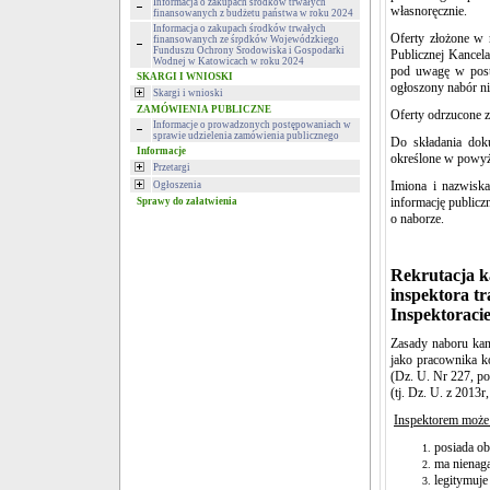
Informacja o zakupach środków trwałych
własnoręcznie.
finansowanych z budżetu państwa w roku 2024
Informacja o zakupach środków trwałych
Oferty złożone w n
finansowanych ze środków Wojewódzkiego
Funduszu Ochrony Środowiska i Gospodarki
Publicznej Kancel
Wodnej w Katowicach w roku 2024
pod uwagę w postę
SKARGI I WNIOSKI
ogłoszony nabór ni
Skargi i wnioski
ZAMÓWIENIA PUBLICZNE
Oferty odrzucone z
Informacje o prowadzonych postępowaniach w
sprawie udzielenia zamówienia publicznego
Do składania dok
Informacje
określone w powyż
Przetargi
Imiona i nazwisk
Ogłoszenia
informację public
Sprawy do załatwienia
o naborze.
Rekrutacja k
inspektora t
Inspektoraci
Zasady naboru kan
jako pracownika ko
(Dz. U. Nr 227, po
(tj. Dz. U. z 2013r
Inspektorem może 
posiada ob
ma nienaga
legitymuje