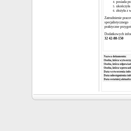
posiada pr
ukończyła 
złożyła z
Zatrudnienie praco
specjalistyczneg
praktyczne przygo
Dodatkowych infor
32 42-88-150
Nazwa dokumentu:
Osoba, która wytworzy
Osoba, która odpowiada
Osoba, która wprowad
Data wytworzenia info
Data udostępnienia inf
Data ostatniej aktualiz