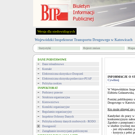
Wersja dla niedowidzących
Wojewódzki Inspektorat Transportu Drogowego w Katowicach
Statystyki
Rejestr zmian
Mapa 
DANE PODSTAWOWE
Dane teleadresowe
Kontakt
Elektroniczna skrzynka e-Doręczeń
INFORMACJE O S
Elektroniczna skrzynka podawcza e-PUAP
Cywilnej
Polityka cookies
INSPEKTORAT
W Wojewódzkim Inspek
Podstawy prawne
Elżbieta Gołaszewska,
Struktura organizacyjna
Poniżej publikujemy s
Kierownictwo
Drogowego w Katowic
Komórki organizacyjne
Kto może ubiegać się 
Regulamin organizacyjny
Kandydaci do pracy w
Inspektor Ochrony Danych
konkurencyjnym nabor
Polityka ochrony danych osobowych - RODO
Zgodnie z przepisami u
w służbie cywilnej mo
Dostępność
- jest obywatelem p
Zarządzanie inwestycjami publicznymi
- korzysta z pełni p