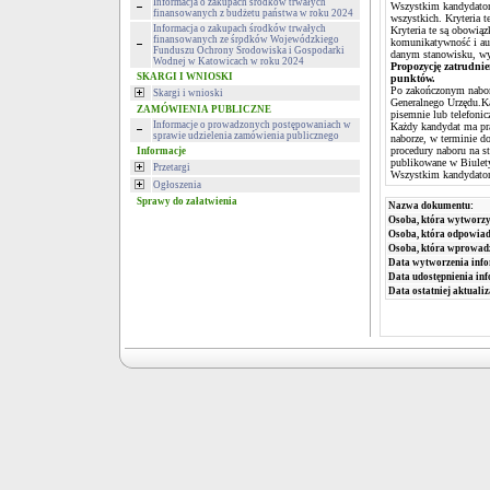
Informacja o zakupach środków trwałych
Wszystkim kandydatom 
finansowanych z budżetu państwa w roku 2024
wszystkich. Kryteria t
Informacja o zakupach środków trwałych
Kryteria te są obowią
finansowanych ze środków Wojewódzkiego
komunikatywność i aut
Funduszu Ochrony Środowiska i Gospodarki
danym stanowisku, wyk
Wodnej w Katowicach w roku 2024
Propozycję zatrudnie
SKARGI I WNIOSKI
punktów.
Po zakończonym naborz
Skargi i wnioski
Generalnego Urzędu.Ka
ZAMÓWIENIA PUBLICZNE
pisemnie lub telefoni
Informacje o prowadzonych postępowaniach w
Każdy kandydat ma pr
sprawie udzielenia zamówienia publicznego
naborze, w terminie d
procedury naboru na st
Informacje
publikowane w Biulety
Przetargi
Wszystkim kandydatom,
Ogłoszenia
Sprawy do załatwienia
Nazwa dokumentu:
Osoba, która wytworzy
Osoba, która odpowiada
Osoba, która wprowad
Data wytworzenia info
Data udostępnienia inf
Data ostatniej aktualiz