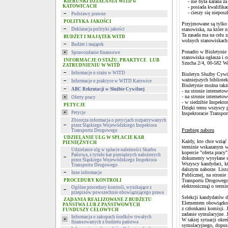
KIERUNKI DZIAŁANIA WITD w
- nie była karana za 
KATOWICACH
- posiada kwalifikac
- cieszy się nieposz
Podstawy prawne
POLITYKA JAKOŚCI
Przyjmowane są tylko 
Deklaracja polityki jakości
stanowiska, na które n
Ta zasada ma na celu 
BUDŻET I MAJĄTEK WITD
wolnych stanowiskach 
Budżet i majątek
Ponadto w Biuletynie 
Sprawozdanie finansowe
stanowiska ogłasza i 
INFORMACJE O STAŻU, PRAKTYCE LUB
Szucha 2/4, 00-582 Wa
ZATRUDNIENIU W WITD
Informacje o stażu w WITD
Biuletyn Służby Cywil
ważniejszych bibliote
Informacje o praktyce w WITD Katowice
Biuletynie można takż
ABC Rekrutacji w Służbie Cywilnej
- na stronie internet
- na stronie internet
Oferty pracy
- w siedzibie Inspekto
PETYCJE
Dzięki temu wszyscy 
Petycje
Inspektoracie Transp
Zbiorcza informacja o petycjach rozpatrywanych
przez Śląskiego Wojewódzkiego Inspektora
Przebieg naboru
Transportu Drogowego
UDZIELANIE ULG W SPŁACIE KAR
Każdy, kto chce wzią
PIENIĘŻNYCH
terminie wskazanym w 
Udzielanie ulg w spłacie należności Skarbu
kopercie "oferta pracy
Państwa, z tytułu kar pieniężnych nałożonych
dokumenty wysyłane są
przez Śląskiego Wojewódzkiego Inspektora
Wszyscy kandydaci, kt
Transportu Drogowego
dalszym naborze. List
Inne informacje
Publicznej, na stroni
PROCEDURY KONTROLI
Transportu Drogowego 
elektroniczną) o termi
Ogólne procedury kontroli, wynikające z
przepisów powszechnie obowiązującego prawa
Selekcji kandydatów 
ZADANIA REALIZOWANE Z BUDŻETU
Elementem obowiązkow
PAŃSTWA LUB Z PAŃSTWOWYCH
z członkami komisji. 
FUNDUSZY CELOWYCH
zadanie symulacyjne. J
Informacja o zakupach środków trwałych
W takiej sytuacji okre
finansowanych z budżetu państwa
symulacyjnego, dopusz