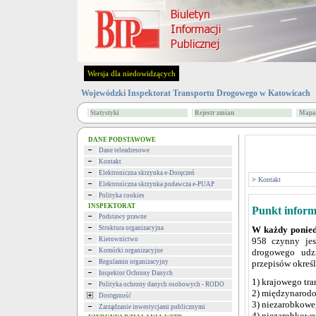
Wersja dla niedowidzących
Wojewódzki Inspektorat Transportu Drogowego w Katowicach
Statystyki
Rejestr zmian
Mapa 
DANE PODSTAWOWE
Dane teleadresowe
Kontakt
Elektroniczna skrzynka e-Doręczeń
>
Kontakt
Elektroniczna skrzynka podawcza e-PUAP
Polityka cookies
INSPEKTORAT
Punkt inform
Podstawy prawne
Struktura organizacyjna
W każdy ponied
Kierownictwo
958 czynny jest
Komórki organizacyjne
drogowego udzi
Regulamin organizacyjny
przepisów okreś
Inspektor Ochrony Danych
1) krajowego tr
Polityka ochrony danych osobowych - RODO
2) międzynarodo
Dostępność
3) niezarobkow
Zarządzanie inwestycjami publicznymi
4) niezarobkow