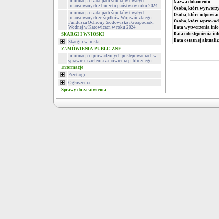
Informacja o zakupach środków trwałych
Nazwa dokumentu:
finansowanych z budżetu państwa w roku 2024
Osoba, która wytworzy
Informacja o zakupach środków trwałych
Osoba, która odpowiada
finansowanych ze środków Wojewódzkiego
Osoba, która wprowad
Funduszu Ochrony Środowiska i Gospodarki
Data wytworzenia info
Wodnej w Katowicach w roku 2024
Data udostępnienia inf
SKARGI I WNIOSKI
Data ostatniej aktualiz
Skargi i wnioski
ZAMÓWIENIA PUBLICZNE
Informacje o prowadzonych postępowaniach w
sprawie udzielenia zamówienia publicznego
Informacje
Przetargi
Ogłoszenia
Sprawy do załatwienia