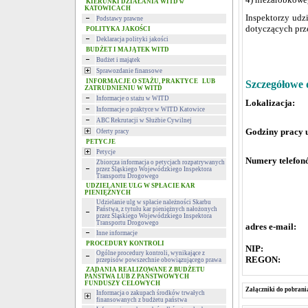
KIERUNKI DZIAŁANIA WITD w
KATOWICACH
Inspektorzy udz
Podstawy prawne
dotyczących pr
POLITYKA JAKOŚCI
Deklaracja polityki jakości
BUDŻET I MAJĄTEK WITD
Budżet i majątek
Sprawozdanie finansowe
INFORMACJE O STAŻU, PRAKTYCE LUB
Szczegółowe 
ZATRUDNIENIU W WITD
Informacje o stażu w WITD
Lokalizacja:
4
Informacje o praktyce w WITD Katowice
ul. Powsta
ABC Rekrutacji w Służbie Cywilnej
Godziny pracy 
Oferty pracy
w godzin
PETYCJE
Petycje
Numery telefon
Zbiorcza informacja o petycjach rozpatrywanych
przez Śląskiego Wojewódzkiego Inspektora
fax: (
Transportu Drogowego
UDZIELANIE ULG W SPŁACIE KAR
PIENIĘŻNYCH
Udzielanie ulg w spłacie należności Skarbu
Państwa, z tytułu kar pieniężnych nałożonych
przez Śląskiego Wojewódzkiego Inspektora
Transportu Drogowego
adres e-ma
Inne informacje
PROCEDURY KONTROLI
NIP:
954-2
Ogólne procedury kontroli, wynikające z
REG
przepisów powszechnie obowiązującego prawa
ZADANIA REALIZOWANE Z BUDŻETU
PAŃSTWA LUB Z PAŃSTWOWYCH
FUNDUSZY CELOWYCH
Załączniki do pobrani
Informacja o zakupach środków trwałych
finansowanych z budżetu państwa