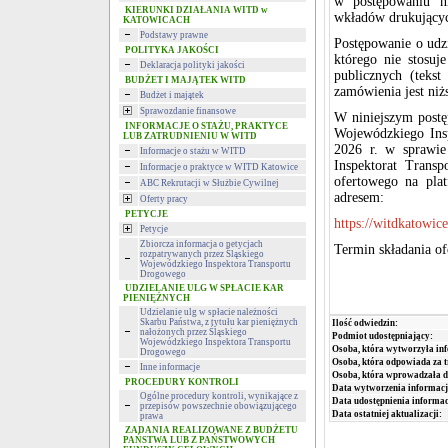
w postępowaniu n
KIERUNKI DZIAŁANIA WITD w
wkładów drukującyc
KATOWICACH
Podstawy prawne
Postępowanie o udz
POLITYKA JAKOŚCI
którego nie stosuj
Deklaracja polityki jakości
publicznych (teks
BUDŻET I MAJĄTEK WITD
zamówienia jest niż
Budżet i majątek
Sprawozdanie finansowe
W niniejszym postęp
INFORMACJE O STAŻU, PRAKTYCE
Wojewódzkiego Ins
LUB ZATRUDNIENIU W WITD
2026 r. w sprawie
Informacje o stażu w WITD
Inspektorat Trans
Informacje o praktyce w WITD Katowice
ofertowego na plat
ABC Rekrutacji w Służbie Cywilnej
adresem:
Oferty pracy
PETYCJE
https://witdkatowic
Petycje
Zbiorcza informacja o petycjach
Termin składania of
rozpatrywanych przez Śląskiego
Wojewódzkiego Inspektora Transportu
Drogowego
UDZIELANIE ULG W SPŁACIE KAR
PIENIĘŻNYCH
Udzielanie ulg w spłacie należności
Skarbu Państwa, z tytułu kar pieniężnych
Ilość odwiedzin:
nałożonych przez Śląskiego
Podmiot udostępniający:
Wojewódzkiego Inspektora Transportu
Osoba, która wytworzyła in
Drogowego
Osoba, która odpowiada za t
Inne informacje
Osoba, która wprowadzała d
PROCEDURY KONTROLI
Data wytworzenia informacj
Ogólne procedury kontroli, wynikające z
Data udostępnienia informac
przepisów powszechnie obowiązującego
Data ostatniej aktualizacji:
prawa
ZADANIA REALIZOWANE Z BUDŻETU
PAŃSTWA LUB Z PAŃSTWOWYCH