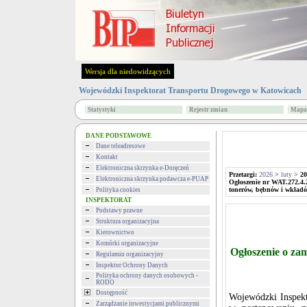
Wersja dla niedowidzących
Wojewódzki Inspektorat Transportu Drogowego w Katowicach
Statystyki
Rejestr zmian
Mapa 
DANE PODSTAWOWE
Dane teleadresowe
Kontakt
Elektroniczna skrzynka e-Doręczeń
Przetargi:
2026
>
luty
>
20
Elektroniczna skrzynka podawcza e-PUAP
Ogłoszenie nr WAT.272.4.
tonerów, bębnów i wkład
Polityka cookies
INSPEKTORAT
Podstawy prawne
Struktura organizacyjna
Kierownictwo
Komórki organizacyjne
Ogłoszenie o za
Regulamin organizacyjny
Inspektor Ochrony Danych
Polityka ochrony danych osobowych -
RODO
Dostępność
Wojewódzki Inspekt
Zarządzanie inwestycjami publicznymi