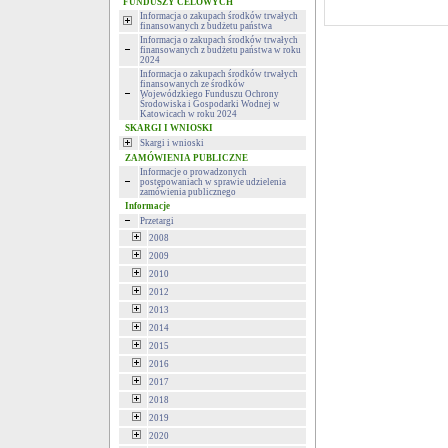
FUNDUSZY CELOWYCH
Informacja o zakupach środków trwałych
finansowanych z budżetu państwa
Informacja o zakupach środków trwałych
finansowanych z budżetu państwa w roku
2024
Informacja o zakupach środków trwałych
finansowanych ze środków
Wojewódzkiego Funduszu Ochrony
Środowiska i Gospodarki Wodnej w
Katowicach w roku 2024
SKARGI I WNIOSKI
Skargi i wnioski
ZAMÓWIENIA PUBLICZNE
Informacje o prowadzonych
postępowaniach w sprawie udzielenia
zamówienia publicznego
Informacje
Przetargi
2008
2009
2010
2012
2013
2014
2015
2016
2017
2018
2019
2020