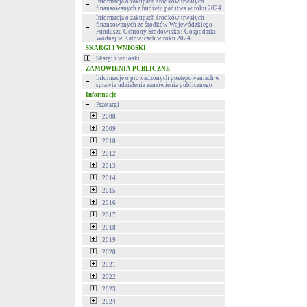
Informacja o zakupach środków trwałych
finansowanych z budżetu państwa w roku 2024
Informacja o zakupach środków trwałych
finansowanych ze środków Wojewódzkiego
Funduszu Ochrony Środowiska i Gospodarki
Wodnej w Katowicach w roku 2024
SKARGI I WNIOSKI
Skargi i wnioski
ZAMÓWIENIA PUBLICZNE
Informacje o prowadzonych postępowaniach w
sprawie udzielenia zamówienia publicznego
Informacje
Przetargi
2008
2009
2010
2012
2013
2014
2015
2016
2017
2018
2019
2020
2021
2022
2023
2024