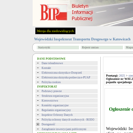
Wersja dla niedowidzących
Wojewódzki Inspektorat Transportu Drogowego w Katowicach
Statystyki
Rejestr zmian
Mapa 
DANE PODSTAWOWE
Dane teleadresowe
Kontakt
Elektroniczna skrzynka e-Doręczeń
Przetargi:
2025
>
sie
Elektroniczna skrzynka podawcza e-PUAP
Ogłoszenie nr WAT.
pojazdu specjalnego
Polityka cookies
INSPEKTORAT
Podstawy prawne
Struktura organizacyjna
Kierownictwo
Komórki organizacyjne
Ogłoszenie 
Regulamin organizacyjny
Inspektor Ochrony Danych
Polityka ochrony danych osobowych - RODO
Dostępność
Wojewódzki Ins
Zarządzanie inwestycjami publicznymi