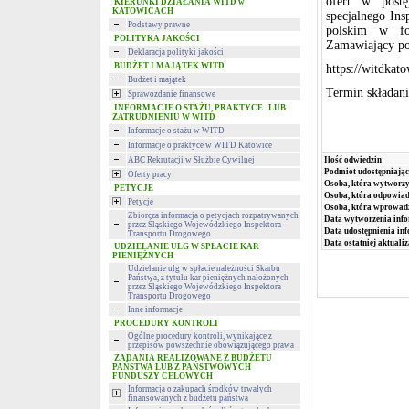
ofert w post
KIERUNKI DZIAŁANIA WITD w
KATOWICACH
specjalnego In
Podstawy prawne
polskim w for
POLITYKA JAKOŚCI
Zamawiający po
Deklaracja polityki jakości
BUDŻET I MAJĄTEK WITD
https://witdkat
Budżet i majątek
Termin składani
Sprawozdanie finansowe
INFORMACJE O STAŻU, PRAKTYCE LUB
ZATRUDNIENIU W WITD
Informacje o stażu w WITD
Informacje o praktyce w WITD Katowice
ABC Rekrutacji w Służbie Cywilnej
Ilość odwiedzin:
Podmiot udostępniając
Oferty pracy
Osoba, która wytworzy
PETYCJE
Osoba, która odpowiada
Petycje
Osoba, która wprowad
Zbiorcza informacja o petycjach rozpatrywanych
Data wytworzenia info
przez Śląskiego Wojewódzkiego Inspektora
Data udostępnienia inf
Transportu Drogowego
Data ostatniej aktualiz
UDZIELANIE ULG W SPŁACIE KAR
PIENIĘŻNYCH
Udzielanie ulg w spłacie należności Skarbu
Państwa, z tytułu kar pieniężnych nałożonych
przez Śląskiego Wojewódzkiego Inspektora
Transportu Drogowego
Inne informacje
PROCEDURY KONTROLI
Ogólne procedury kontroli, wynikające z
przepisów powszechnie obowiązującego prawa
ZADANIA REALIZOWANE Z BUDŻETU
PAŃSTWA LUB Z PAŃSTWOWYCH
FUNDUSZY CELOWYCH
Informacja o zakupach środków trwałych
finansowanych z budżetu państwa