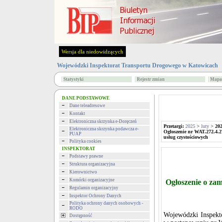
Wersja dla niedowidzących
Wojewódzki Inspektorat Transportu Drogowego w Katowicach
Statystyki
Rejestr zmian
Mapa 
DANE PODSTAWOWE
Dane teleadresowe
Kontakt
Elektroniczna skrzynka e-Doręczeń
Przetargi:
2025
>
luty
>
202
Elektroniczna skrzynka podawcza e-
Ogłoszenie nr WAT.272.4.2
PUAP
usług czystościowych
Polityka cookies
INSPEKTORAT
Podstawy prawne
Struktura organizacyjna
Kierownictwo
Komórki organizacyjne
Ogłoszenie o za
Regulamin organizacyjny
Inspektor Ochrony Danych
Polityka ochrony danych osobowych -
RODO
Wojewódzki Inspekt
Dostępność