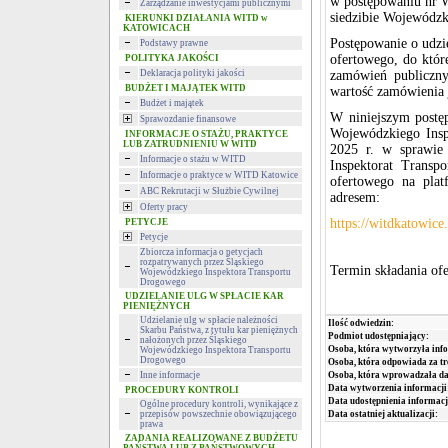
w postępowaniu nr 
Zarządzanie inwestycjami publicznymi
siedzibie Wojewódz
KIERUNKI DZIAŁANIA WITD w
KATOWICACH
Postępowanie o udzi
Podstawy prawne
ofertowego, do któr
POLITYKA JAKOŚCI
Deklaracja polityki jakości
zamówień publiczny
BUDŻET I MAJĄTEK WITD
wartość zamówienia j
Budżet i majątek
W niniejszym postęp
Sprawozdanie finansowe
Wojewódzkiego Insp
INFORMACJE O STAŻU, PRAKTYCE
LUB ZATRUDNIENIU W WITD
2025 r. w sprawie 
Informacje o stażu w WITD
Inspektorat Transp
Informacje o praktyce w WITD Katowice
ofertowego na plat
ABC Rekrutacji w Służbie Cywilnej
adresem:
Oferty pracy
https://witdkatowic
PETYCJE
Petycje
Zbiorcza informacja o petycjach
rozpatrywanych przez Śląskiego
Termin składania ofe
Wojewódzkiego Inspektora Transportu
Drogowego
UDZIELANIE ULG W SPŁACIE KAR
PIENIĘŻNYCH
Udzielanie ulg w spłacie należności
Ilość odwiedzin:
Skarbu Państwa, z tytułu kar pieniężnych
Podmiot udostępniający:
nałożonych przez Śląskiego
Osoba, która wytworzyła inf
Wojewódzkiego Inspektora Transportu
Drogowego
Osoba, która odpowiada za tr
Inne informacje
Osoba, która wprowadzała da
Data wytworzenia informacji
PROCEDURY KONTROLI
Data udostępnienia informacj
Ogólne procedury kontroli, wynikające z
przepisów powszechnie obowiązującego
Data ostatniej aktualizacji:
prawa
ZADANIA REALIZOWANE Z BUDŻETU