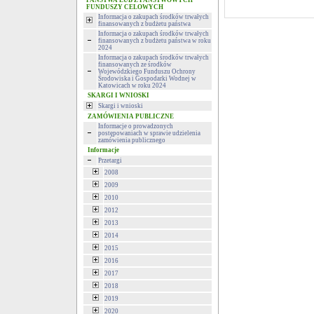
PAŃSTWA LUB Z PAŃSTWOWYCH
FUNDUSZY CELOWYCH
Informacja o zakupach środków trwałych
finansowanych z budżetu państwa
Informacja o zakupach środków trwałych
finansowanych z budżetu państwa w roku
2024
Informacja o zakupach środków trwałych
finansowanych ze środków
Wojewódzkiego Funduszu Ochrony
Środowiska i Gospodarki Wodnej w
Katowicach w roku 2024
SKARGI I WNIOSKI
Skargi i wnioski
ZAMÓWIENIA PUBLICZNE
Informacje o prowadzonych
postępowaniach w sprawie udzielenia
zamówienia publicznego
Informacje
Przetargi
2008
2009
2010
2012
2013
2014
2015
2016
2017
2018
2019
2020