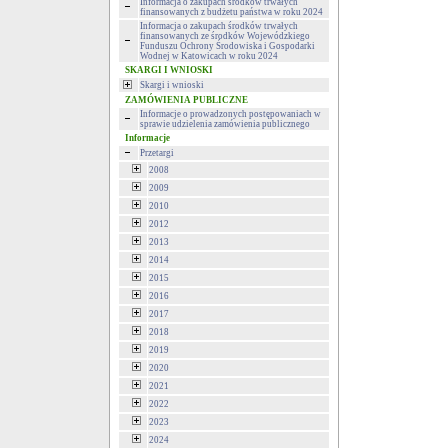
Informacja o zakupach środków trwałych
finansowanych z budżetu państwa w roku 2024
Informacja o zakupach środków trwałych
finansowanych ze środków Wojewódzkiego
Funduszu Ochrony Środowiska i Gospodarki
Wodnej w Katowicach w roku 2024
SKARGI I WNIOSKI
Skargi i wnioski
ZAMÓWIENIA PUBLICZNE
Informacje o prowadzonych postępowaniach w
sprawie udzielenia zamówienia publicznego
Informacje
Przetargi
2008
2009
2010
2012
2013
2014
2015
2016
2017
2018
2019
2020
2021
2022
2023
2024