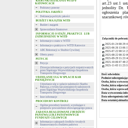
KIERUNKI DZIAŁANIA WITD w
art.23 ust.1 u
KATOWICACH
jednolity Dz. 
Podstawy prawne
ogłoszenia pl
POLITYKA JAKOŚCI
Deklaracja polityki jakości
szacunkowej ró
BUDŻET I MAJĄTEK WITD
Budżet i majątek
Sprawozdanie finansowe
INFORMACJE O STAŻU, PRAKTYCE LUB
ZATRUDNIENIU W WITD
Załączniki do pobrani
Informacje o stażu w WITD
2025-01-24 08:29:4
Informacje o praktyce w WITD Katowice
2025-06-26 13:06:1
ABC Rekrutacji w Służbie Cywilnej
2025-07-22 08:51:2
Oferty pracy
2025-08-22 08:32:0
2025-09-29 15:23:4
PETYCJE
2025-10-06 07:48:2
Petycje
2025-11-03 11:23:5
Zbiorcza informacja o petycjach rozpatrywanych
przez Śląskiego Wojewódzkiego Inspektora
Transportu Drogowego
Ilość odwiedzin:
UDZIELANIE ULG W SPŁACIE KAR
Podmiot udostępniając
PIENIĘŻNYCH
Osoba, która wytworzy
Udzielanie ulg w spłacie należności Skarbu
Osoba, która odpowiada
Państwa, z tytułu kar pieniężnych nałożonych
Osoba, która wprowad
przez Śląskiego Wojewódzkiego Inspektora
Transportu Drogowego
Data wytworzenia info
Data udostępnienia inf
Inne informacje
Data ostatniej aktualiz
PROCEDURY KONTROLI
Ogólne procedury kontroli, wynikające z
przepisów powszechnie obowiązującego prawa
ZADANIA REALIZOWANE Z BUDŻETU
PAŃSTWA LUB Z PAŃSTWOWYCH
FUNDUSZY CELOWYCH
Informacja o zakupach środków trwałych
finansowanych z budżetu państwa