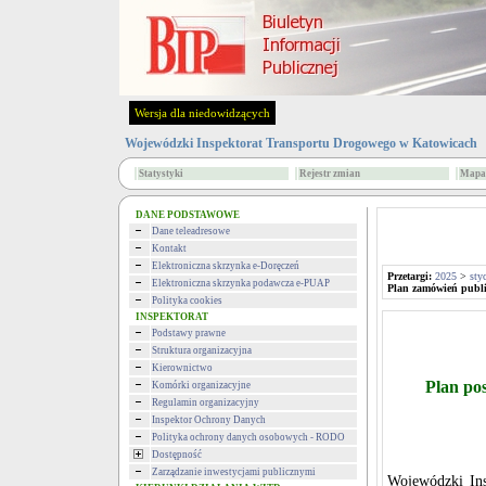
Wersja dla niedowidzących
Wojewódzki Inspektorat Transportu Drogowego w Katowicach
Statystyki
Rejestr zmian
Mapa 
DANE PODSTAWOWE
Dane teleadresowe
Kontakt
Elektroniczna skrzynka e-Doręczeń
Przetargi:
2025
>
sty
Elektroniczna skrzynka podawcza e-PUAP
Plan zamówień publ
Polityka cookies
INSPEKTORAT
Podstawy prawne
Struktura organizacyjna
Kierownictwo
Plan po
Komórki organizacyjne
Regulamin organizacyjny
Inspektor Ochrony Danych
Polityka ochrony danych osobowych - RODO
Dostępność
Zarządzanie inwestycjami publicznymi
Wojewódzki In