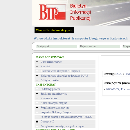
Wersja dla niedowidzących
Wojewódzki Inspektorat Transportu Drogowego w Katowicach
Statystyki
Rejestr zmian
Mapa 
DANE PODSTAWOWE
Dane teleadresowe
Kontakt
Elektroniczna skrzynka e-Doręczeń
Przetargi:
2025
>
sty
Elektroniczna skrzynka podawcza e-PUAP
Polityka cookies
Proszę wybrać przeta
INSPEKTORAT
Podstawy prawne
»
2025-01-24, Plan z
Struktura organizacyjna
Kierownictwo
Komórki organizacyjne
Regulamin organizacyjny
Inspektor Ochrony Danych
Polityka ochrony danych osobowych - RODO
Dostępność
Zarządzanie inwestycjami publicznymi