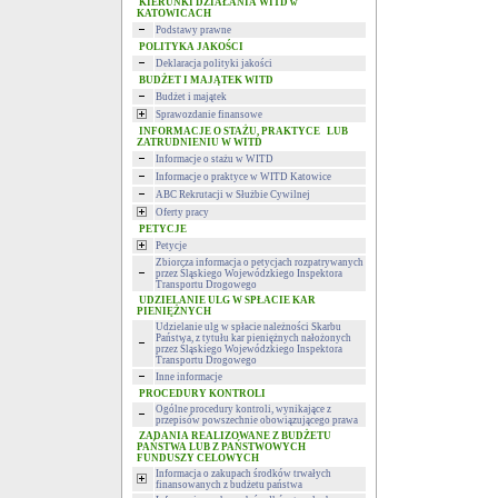
KIERUNKI DZIAŁANIA WITD w
KATOWICACH
Podstawy prawne
POLITYKA JAKOŚCI
Deklaracja polityki jakości
BUDŻET I MAJĄTEK WITD
Budżet i majątek
Sprawozdanie finansowe
INFORMACJE O STAŻU, PRAKTYCE LUB
ZATRUDNIENIU W WITD
Informacje o stażu w WITD
Informacje o praktyce w WITD Katowice
ABC Rekrutacji w Służbie Cywilnej
Oferty pracy
PETYCJE
Petycje
Zbiorcza informacja o petycjach rozpatrywanych
przez Śląskiego Wojewódzkiego Inspektora
Transportu Drogowego
UDZIELANIE ULG W SPŁACIE KAR
PIENIĘŻNYCH
Udzielanie ulg w spłacie należności Skarbu
Państwa, z tytułu kar pieniężnych nałożonych
przez Śląskiego Wojewódzkiego Inspektora
Transportu Drogowego
Inne informacje
PROCEDURY KONTROLI
Ogólne procedury kontroli, wynikające z
przepisów powszechnie obowiązującego prawa
ZADANIA REALIZOWANE Z BUDŻETU
PAŃSTWA LUB Z PAŃSTWOWYCH
FUNDUSZY CELOWYCH
Informacja o zakupach środków trwałych
finansowanych z budżetu państwa