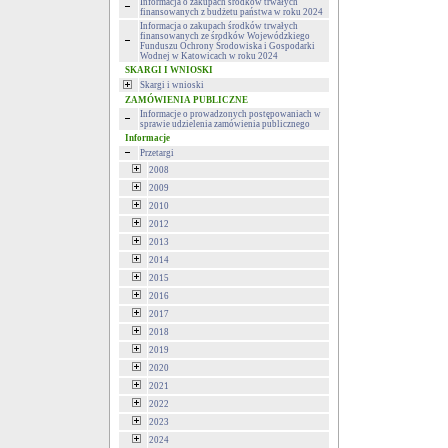
Informacja o zakupach środków trwałych
finansowanych z budżetu państwa w roku 2024
Informacja o zakupach środków trwałych
finansowanych ze środków Wojewódzkiego
Funduszu Ochrony Środowiska i Gospodarki
Wodnej w Katowicach w roku 2024
SKARGI I WNIOSKI
Skargi i wnioski
ZAMÓWIENIA PUBLICZNE
Informacje o prowadzonych postępowaniach w
sprawie udzielenia zamówienia publicznego
Informacje
Przetargi
2008
2009
2010
2012
2013
2014
2015
2016
2017
2018
2019
2020
2021
2022
2023
2024