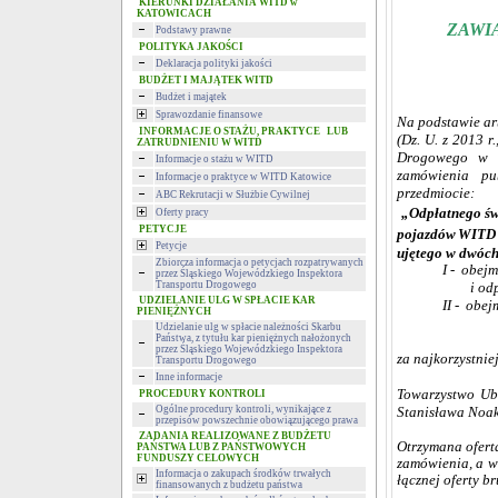
KIERUNKI DZIAŁANIA WITD w
KATOWICACH
ZAWI
Podstawy prawne
POLITYKA JAKOŚCI
Deklaracja polityki jakości
BUDŻET I MAJĄTEK WITD
Budżet i majątek
Sprawozdanie finansowe
Na podstawie art
INFORMACJE O STAŻU, PRAKTYCE LUB
(Dz. U. z 2013 r
ZATRUDNIENIU W WITD
Drogowego w K
Informacje o stażu w WITD
zamówienia pu
Informacje o praktyce w WITD Katowice
przedmiocie:
ABC Rekrutacji w Służbie Cywilnej
„Odpłatnego św
Oferty pracy
PETYCJE
pojazdów WITD
Petycje
ujętego w dwóch
Zbiorcza informacja o petycjach rozpatrywanych
I - obejm
przez Śląskiego Wojewódzkiego Inspektora
Transportu Drogowego
i od
UDZIELANIE ULG W SPŁACIE KAR
II - obej
PIENIĘŻNYCH
Udzielanie ulg w spłacie należności Skarbu
Państwa, z tytułu kar pieniężnych nałożonych
przez Śląskiego Wojewódzkiego Inspektora
za najkorzystnie
Transportu Drogowego
Inne informacje
Towarzystwo Ube
PROCEDURY KONTROLI
Ogólne procedury kontroli, wynikające z
Stanisława Noa
przepisów powszechnie obowiązującego prawa
ZADANIA REALIZOWANE Z BUDŻETU
Otrzymana ofert
PAŃSTWA LUB Z PAŃSTWOWYCH
FUNDUSZY CELOWYCH
zamówienia, a w 
Informacja o zakupach środków trwałych
łącznej oferty b
finansowanych z budżetu państwa