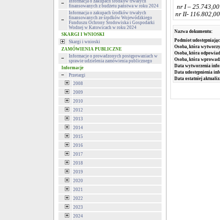
Informacja o zakupach środków trwałych
nr I – 25.743,00
finansowanych z budżetu państwa w roku 2024
Informacja o zakupach środków trwałych
nr II- 116.802,00
finansowanych ze środków Wojewódzkiego
Funduszu Ochrony Środowiska i Gospodarki
Wodnej w Katowicach w roku 2024
Nazwa dokumentu:
SKARGI I WNIOSKI
Podmiot udostępniając
Skargi i wnioski
Osoba, która wytworzy
ZAMÓWIENIA PUBLICZNE
Osoba, która odpowiada
Informacje o prowadzonych postępowaniach w
Osoba, która wprowad
sprawie udzielenia zamówienia publicznego
Data wytworzenia info
Informacje
Data udostępnienia inf
Przetargi
Data ostatniej aktualiz
2008
2009
2010
2012
2013
2014
2015
2016
2017
2018
2019
2020
2021
2022
2023
2024